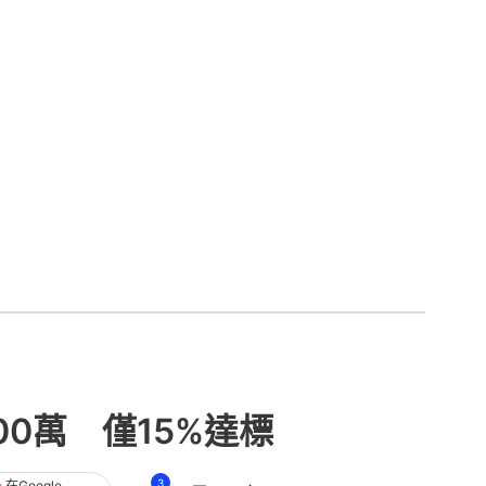
0萬 僅15%達標
3
在Google