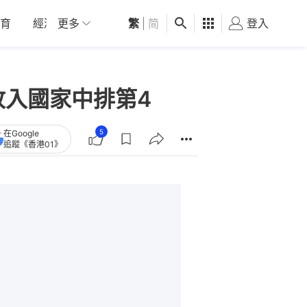
育
經濟
更多
01深圳
繁
觀點
|
简
健康
好食玩飛
登入
女
收入國家中排第4
5
在Google
追蹤《香港01》