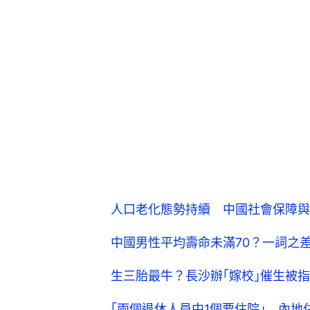
人口老化態勢持續 中國社會保障與
中國男性平均壽命未滿70？一詞之差
生三胎最牛？長沙辦｢嫁校｣催生被
｢兩個退休人員中1個要住院｣ 內地