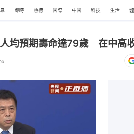
息
即時
熱榜
國際
中國
科技
生活
體
人均預期壽命達79歲 在中高
:00