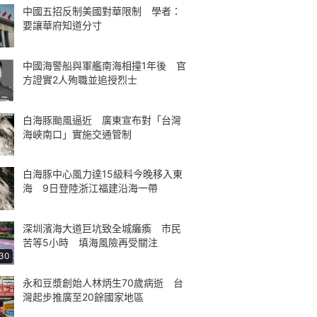
中國五招反制美國對華限制 學者：
要讓華府知道分寸
中國海警船與軍艦南海相撞1年後 官
方證實2人殉職並追授烈士
白海豚颱風逼近 廣東宣布對「台灣
海峽南口」實施交通管制
白海豚中心風力達15級料今晚移入東
海 9日登陸浙江福建沿海一帶
深圳濱海大道巨坑致全城癱瘓 市民
苦等5小時 填海風險再受關注
:30
永和豆漿創始人林炳生70歲病逝 台
灣起步推廣至20餘國家地區