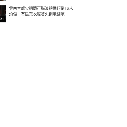
雲南宣威火把節可燃液體桶傾倒16人
灼傷 有民眾衣服著火倒地翻滾
:31