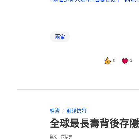
兩會
5
0
經濟
財經快訊
全球最長壽背後存隱
撰文：
顧慧宇