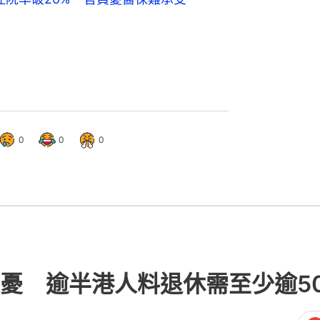
0
0
0
憂 逾半港人料退休需至少逾50