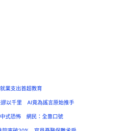
就業支出首超教育
謬以千里 AI竟為謠言原始推手
指中式恐怖 網民：全靠口號
住院率破20% 官員憂醫保難承受