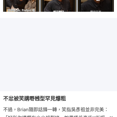
不忿被笑講嘢乸型罕見爆粗
不過，Brian隨即話鋒一轉，笑指吳彥祖並非完美：