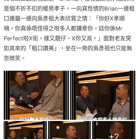
是個不折不扣的暖男孝子。一向真性情的Brian一邊粗
口連篇一邊向吳彥祖大表欣賞之情：「你好X孝順
喎，你真係唔怪得之咁多人都鍾意你，話你係Mr 
Perfect啦X街，樣又靚仔，X你又高。」面對老友突
如其來的「粗口讚美」，坐在一旁的吳彥祖也只能無
奈微笑。
+
2