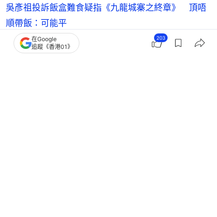
吳彥祖投訴飯盒難食疑指《九龍城寨之終章》 頂唔
順帶飯：可能平
203
在Google
吳彥祖Lisa S.南非定情舊照曝光 相愛24年放閃：最
追蹤《香港01》
好的尚未來臨
吳彥祖竟被本地歌手錯認係方中Sir 網民震驚糾正：
佢唔係許紹雄
吳彥祖妻子素顏為愛女搞生日派對 美國奢華豪宅內
部意外曝光
吳彥祖
香港藝人動向
2
0
0
2
0