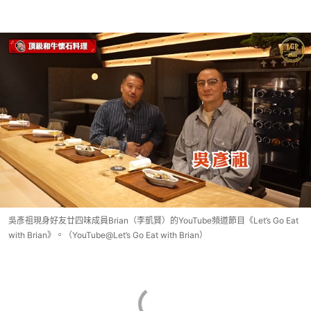
吳彥祖現身好友廿四味成員Brian（李凱賢）的YouTube頻道節目《Let’s Go Eat
with Brian》。（YouTube@Let’s Go Eat with Brian）