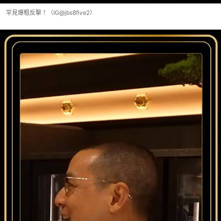
罕見爆粗反擊！（IG@jbs8five2）