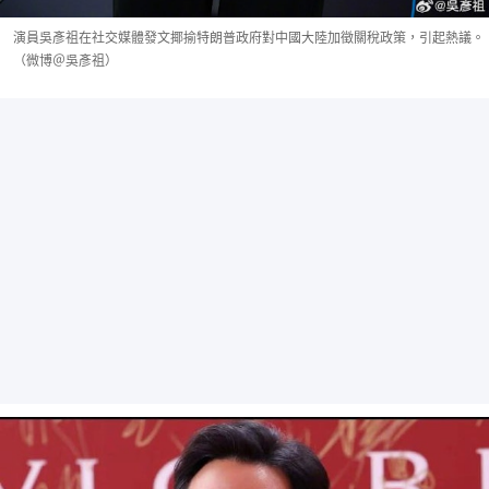
演員吳彥祖在社交媒體發文揶揄特朗普政府對中國大陸加徵關稅政策，引起熱議。
（微博＠吳彥祖）