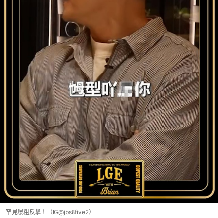
罕見爆粗反擊！（IG@jbs8five2）