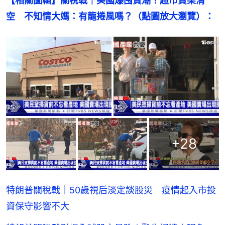
【相關圖輯】關稅戰｜美國爆囤貨潮！超市貨架清
空　不知情大媽：有龍捲風嗎？（點圖放大瀏覽）：
+
28
特朗普關稅戰｜50歲視后淡定談股災 疫情起入市投
資保守影響不大