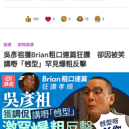
180
5
0
16
2
娛樂
即時娛樂
吳彥祖獲Brian粗口連篇狂讚 卻因被笑
講嘢「乸型」罕見爆粗反擊