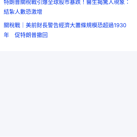
特朗普關稅戰引爆全球股市暴跌！醫生揭驚人現象：
結紮人數恐激增
關稅戰｜美前財長警告經濟大蕭條規模恐超過1930
年 促特朗普撤回