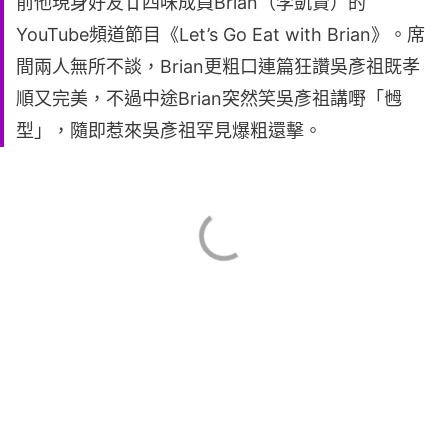
前他現身好友廿四味成員Brian（李凱賢）的
YouTube頻道節目《Let’s Go Eat with Brian》。席
間兩人無所不談，Brian更粗口連篇狂讚吳彥祖既孝
順又完美，不過中途Brian突然笑吳彥祖講嘢「乸
型」，隨即惹來吳彥祖罕見爆粗還擊。