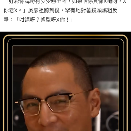
「好彩你講嘢有少少乸型啫，如果唔係真係X街呀，X
你老X。」吳彥祖聽到後，罕有地對著鏡頭爆粗反
擊：「咁講呀？乸型呀X你！」