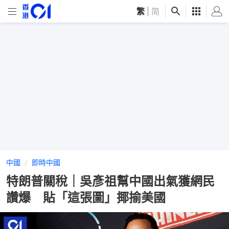
繁
|
简
中國
即時中國
特朗普關稅｜吳彥祖幫中國出氣獲網民
讚爆 貼「這張圖」揶揄美國