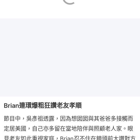
Brian連環爆粗狂讚老友孝順
節目中，吳彥祖透露，因為想囡囡與其爸爸多接觸而
定居美國，自己亦多留在當地陪伴與照顧老人家。眼
見老友如此重視家庭，Brian忍不住在鏡頭前大讚對方