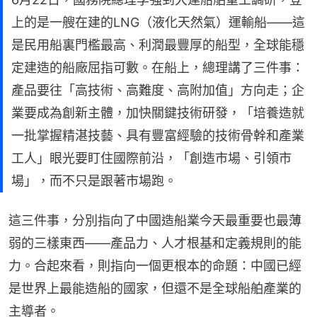
上的是一艘在建的LNG（液化天然氣）運輸船——這
是民用船裏門檻最高、利潤最豐厚的船型，全球能穩
定建造的船廠屈指可數。在船上，總理講了三件事：
產品要往「高技術、高難度、高附加值」方向走；企
業要成為創新主體，加快關鍵技術研發，「培養造就
一批掌握精湛技藝、具有豐富經驗的技術骨幹和產業
工人」眼光要盯住國際前沿，「創造市場、引領市
場」，而不只是跟著市場跑。
這三件事，分別指向了中國造船業今天最重要也最薄
弱的三樣東西——產品力、人才根基和定義規則的能
力。合起來看，則指向一個更根本的命題：中國已經
是世界上最能造船的國家，但還不是全球船舶產業的
主導者。