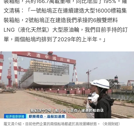
裝箱船，共約166.7萬載重噸，同比增加了195%。羅
文清稱：「一號船塢正在連續建造大型16000標箱集
裝箱船，2號船塢正在建造我們承接的6艘雙燃料
LNG（液化天然氣）大型原油輪，我們目前手持的訂
單，兩個船塢均排到了2029年的上半年。」
羅文清介紹，目前他們企業的兩個船塢都處於高效運轉狀態。（央視財經）