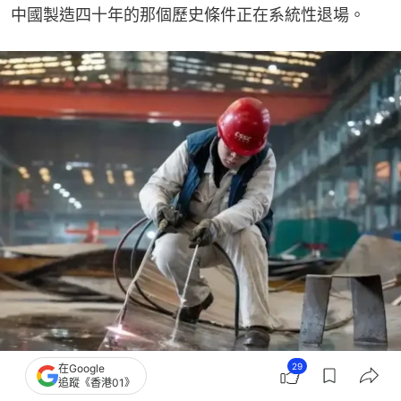
中國製造四十年的那個歷史條件正在系統性退場。
29
在Google
造船業對人力的依賴之深、對年輕人的吸引力之弱，因而受到的衝擊也最深。（科
追蹤《香港01》
工力量）