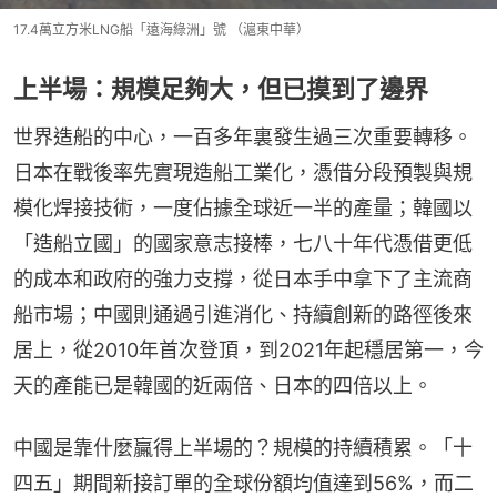
17.4萬立方米LNG船「遠海綠洲」號 （滬東中華）
上半場：規模足夠大，但已摸到了邊界
世界造船的中心，一百多年裏發生過三次重要轉移。
日本在戰後率先實現造船工業化，憑借分段預製與規
模化焊接技術，一度佔據全球近一半的產量；韓國以
「造船立國」的國家意志接棒，七八十年代憑借更低
的成本和政府的強力支撐，從日本手中拿下了主流商
船市場；中國則通過引進消化、持續創新的路徑後來
居上，從2010年首次登頂，到2021年起穩居第一，今
天的產能已是韓國的近兩倍、日本的四倍以上。
中國是靠什麼贏得上半場的？規模的持續積累。「十
四五」期間新接訂單的全球份額均值達到56%，而二