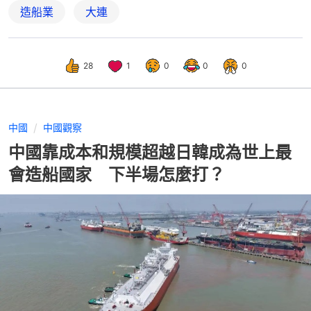
造船業
大連
28
1
0
0
0
中國
中國觀察
中國靠成本和規模超越日韓成為世上最
會造船國家 下半場怎麼打？