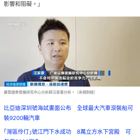
影響和阻礙。」
廣發證券發展研究中心分析師汪家豪分析。（央視財經）
比亞迪深圳號海試畫面公布 全球最大汽車滾裝船可
裝9200輛汽車
｢灣區伶仃｣號江門下水成功 8萬立方水下宮殿 可