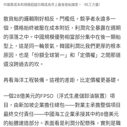
中國靠成本和規模超越日韓成為世上最會造船國家。（科工力量）
散貨船的邏輯剛好相反。門檻低，競爭者永遠多一
個，價格始終被壓在成本附近，利潤完全暴露在週期
的漲落之中。中國規模優勢相當部分集中在後一類船
型上，這是同一輪景氣，韓國利潤比我們更厚的根本
原因，也是「份額全球第一」和「定價權」之間那道
還沒跨過去的坎。
再看海洋工程裝備。這裡的差距，比定價權更基礎。
一個28億美元的FPSO（浮式生產儲卸油裝置）項
目，由新加坡企業擔任總包——對業主承擔整個項目
最終交付責任——中國海工企業承接其中約8億美元
的船體建造部分。表面看是利潤分配懸殊，實則是職