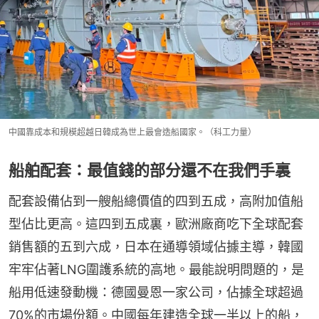
中國靠成本和規模超越日韓成為世上最會造船國家。（科工力量）
船舶配套：最值錢的部分還不在我們手裏
配套設備佔到一艘船總價值的四到五成，高附加值船
型佔比更高。這四到五成裏，歐洲廠商吃下全球配套
銷售額的五到六成，日本在通導領域佔據主導，韓國
牢牢佔著LNG圍護系統的高地。最能說明問題的，是
船用低速發動機：德國曼恩一家公司，佔據全球超過
70%的市場份額。中國每年建造全球一半以上的船，