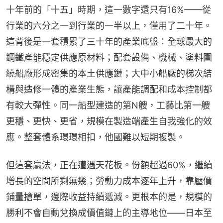
十年前的「十五」時期，這一數字還只有16%——從
行業的六分之一到行業的一半以上，僅用了二十年。
這背後是一套積累了三十年的產業底盤：全球最大的
鋼鐵產能穩定供應原材料；配套設備、機械、塗料圍
繞船廠形成密集的本土供應鏈；大中小船廠的梯次結
構與造修一體的產業生態，讓產能調配和成本控制都
有較大彈性。同一船型建造的第N艘，工藝比第一艘
更穩、更快、更省，規模在製造端產生自我強化的效
應。整套體系環環相扣，他國難以短期複製。
但這套贏法，正在遭遇天花板。份額超過60%，繼續
增長的空間所剩無幾；勞動力成本逐年上升，靠壓價
鋪量搶單，邊際收益持續遞減。更根本的是，規模的
勝利不會自動兌換成價值鏈上的主導地位——日本至