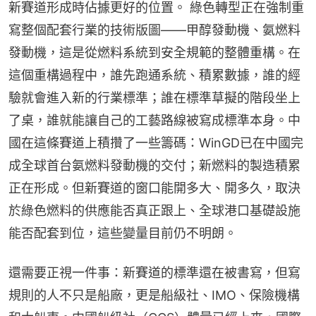
新賽道形成時佔據更好的位置。 綠色轉型正在強制重
寫整個配套行業的技術版圖——甲醇發動機、氨燃料
發動機，這是從燃料系統到安全規範的整體重構。在
這個重構過程中，誰先跑通系統、積累數據，誰的經
驗就會進入新的行業標準；誰在標準草擬的階段坐上
了桌，誰就能讓自己的工藝路線被寫成標準本身。中
國在這條賽道上積攢了一些籌碼：WinGD已在中國完
成全球首台氨燃料發動機的交付；新燃料的製造積累
正在形成。但新賽道的窗口能開多大、開多久，取決
於綠色燃料的供應能否真正跟上、全球港口基礎設施
能否配套到位，這些變量目前仍不明朗。
還需要正視一件事：新賽道的標準還在被書寫，但寫
規則的人不只是船廠，更是船級社、IMO、保險機構