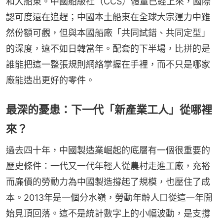
和大船東。中國船級社（CCS）體量已經上來，國際
認可度還在追趕；中國本土船東在全球大宗運力中雖
然份額可觀，但與本國船廠「共同試錯、共同定型」
的深度，遠不如日韓當年。配套的下半場，比拼的是
誰能把這一整張規則網絡掌握在手裡，而不只是哪家
廠能造出更好的零件。
最深的憂患：下一代「新產業工人」從哪裡
來？
過去四十年，中國製造業崛起的底層有一個很重要的
歷史條件：一代又一代年輕人從農村走進工廠，充裕
而廉價的勞動力為中國製造撐起了規模，也壓住了成
本。2013年是一個分水嶺，勞動年齡人口從這一年開
始見頂回落。這不是統計數字上的小幅波動，是支撐