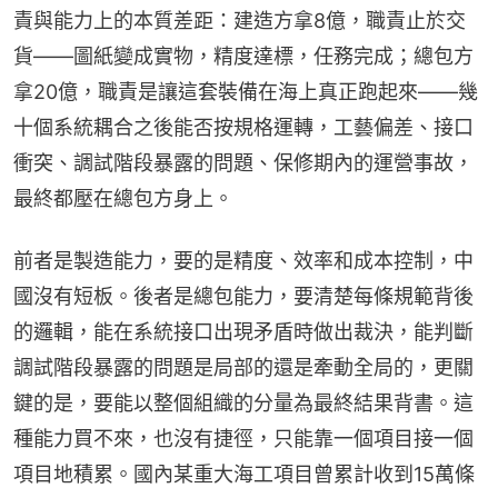
責與能力上的本質差距：建造方拿8億，職責止於交
貨——圖紙變成實物，精度達標，任務完成；總包方
拿20億，職責是讓這套裝備在海上真正跑起來——幾
十個系統耦合之後能否按規格運轉，工藝偏差、接口
衝突、調試階段暴露的問題、保修期內的運營事故，
最終都壓在總包方身上。
前者是製造能力，要的是精度、效率和成本控制，中
國沒有短板。後者是總包能力，要清楚每條規範背後
的邏輯，能在系統接口出現矛盾時做出裁決，能判斷
調試階段暴露的問題是局部的還是牽動全局的，更關
鍵的是，要能以整個組織的分量為最終結果背書。這
種能力買不來，也沒有捷徑，只能靠一個項目接一個
項目地積累。國內某重大海工項目曾累計收到15萬條