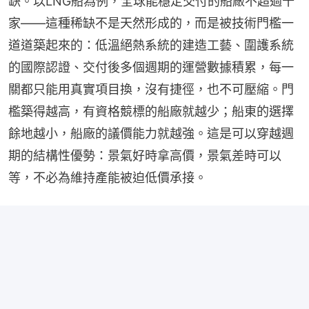
缺。以LNG船為例，全球能穩定交付的船廠不超過十
家——這種稀缺不是天然形成的，而是被技術門檻一
道道築起來的：低溫絕熱系統的建造工藝、圍護系統
的國際認證、交付後多個週期的運營數據積累，每一
關都只能用真實項目換，沒有捷徑，也不可壓縮。門
檻築得越高，有資格競標的船廠就越少；船東的選擇
餘地越小，船廠的議價能力就越強。這是可以穿越週
期的結構性優勢：景氣好時拿高價，景氣差時可以
等，不必為維持產能被迫低價承接。