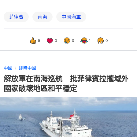
菲律賓
南海
中國海軍
5
0
0
1
0
中國
即時中國
解放軍在南海巡航 批菲律賓拉攏域外
國家破壞地區和平穩定