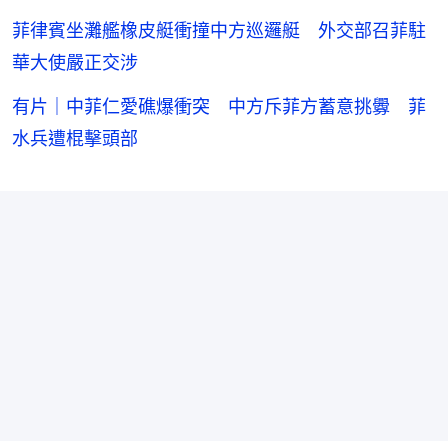
菲律賓坐灘艦橡皮艇衝撞中方巡邏艇 外交部召菲駐
華大使嚴正交涉
有片｜中菲仁愛礁爆衝突 中方斥菲方蓄意挑釁 菲
水兵遭棍擊頭部