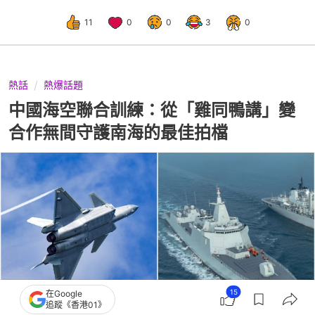
11
0
0
3
0
熱話
熱爆話題
中國海空聯合訓練：從「雞同鴨講」變
合作無間守護南海的最佳拍檔
15
在Google
追蹤《香港01》