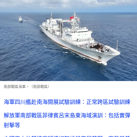
南部戰區海軍。（南部戰區）
海軍四川艦赴南海開展試驗訓練：正常跨區試驗訓練
解放軍南部戰區菲律賓呂宋島東海域演訓：包括實彈
射擊等