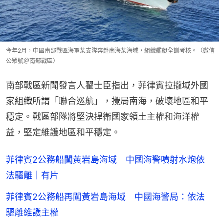
今年2月，中國南部戰區海軍某支隊奔赴南海某海域，組織艦艇全訓考核。（微信
公眾號＠南部戰區）
南部戰區新聞發言人翟士臣指出，菲律賓拉攏域外國
家組織所謂「聯合巡航」，攪局南海，破壞地區和平
穩定。戰區部隊將堅決捍衛國家領土主權和海洋權
益，堅定維護地區和平穩定。
菲律賓2公務船闖黃岩島海域 中國海警噴射水炮依
法驅離｜有片
菲律賓2公務船再闖黃岩島海域 中國海警局：依法
驅離維護主權