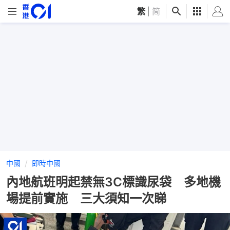
繁
|
简
中國
即時中國
內地航班明起禁無3C標識尿袋 多地機
場提前實施 三大須知一次睇