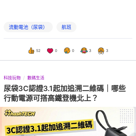
流動電池（尿袋）
航班
52
0
0
3
3
科技玩物
數碼生活
尿袋3C認證3.1起加追溯二維碼｜哪些
行動電源可搭高鐵登機北上？