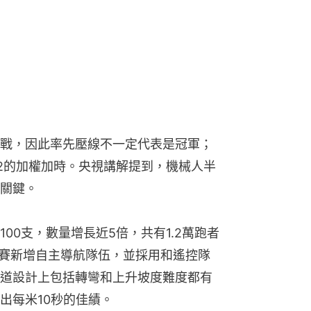
戰，因此率先壓線不一定代表是冠軍；
.2的加權加時。央視講解提到，機械人半
關鍵。
00支，數量增長近5倍，共有1.2萬跑者
比賽新增自主導航隊伍，並採用和遙控隊
道設計上包括轉彎和上升坡度難度都有
出每米10秒的佳績。