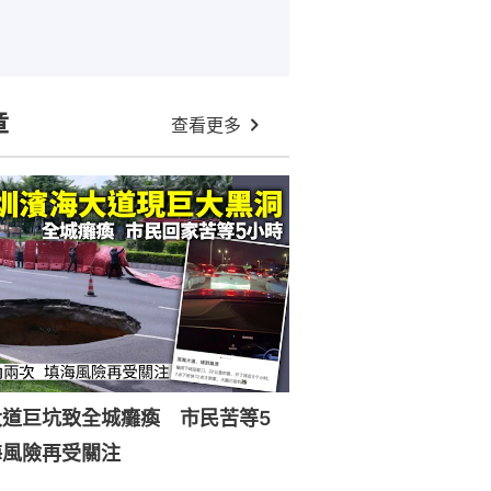
章
查看更多
大道巨坑致全城癱瘓 市民苦等5
海風險再受關注