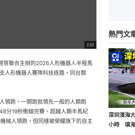
熱門文
2:22
總
共
時
間
視等聯合主辦的2026人形機器人半程馬
支人形機器人賽隊科技逐路，同台競
人領跑，一開跑就領先一般的人類跑
48分19秒衝線完賽，超越人類半馬紀
深圳濱海
1機械人領跑，但同樣被榮耀旗下的自主
小時 填