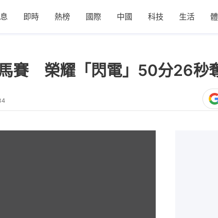
息
即時
熱榜
國際
中國
科技
生活
體
半馬賽 榮耀「閃電」50分26
34