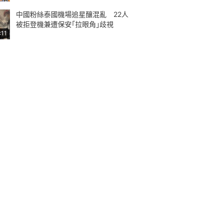
中國粉絲泰國機場追星釀混亂 22人
被拒登機兼遭保安｢拉眼角｣歧視
:11