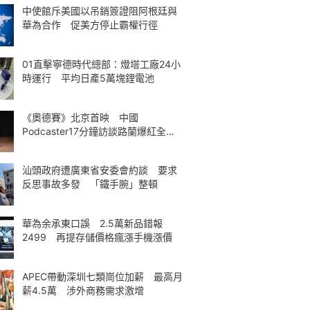
中使館斥美國以吊銷簽證阻阿根廷與
華為合作 促美方停止霸權行徑
01直擊寧德時代總部：燈塔工廠24小
時運行 平均日產5萬塊鋰電池
《奧德賽》北京首映 中國
Podcaster17分鐘訪談路蘭爆紅全球
熱議
汕頭政府遭廣東省安委會約談 要求
反思事故多發 「鐵手腕」整頓
華為余承東口誤 2.5萬新品錯報
2499 再提存儲價格瘋漲手機漲價
APEC帶動深圳七類崗位加薪 最高月
薪4.5萬 涉外商務需求激增