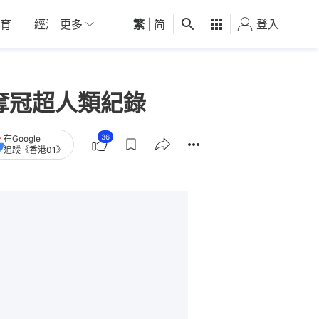
育
經濟
更多
01深圳
繁
觀點
|
简
健康
好食玩飛
登入
女
秒奪冠超人類紀錄
36
在Google
追蹤《香港01》