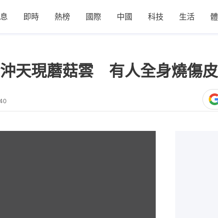
息
即時
熱榜
國際
中國
科技
生活
體
沖天現蘑菇雲 有人全身燒傷皮
:40