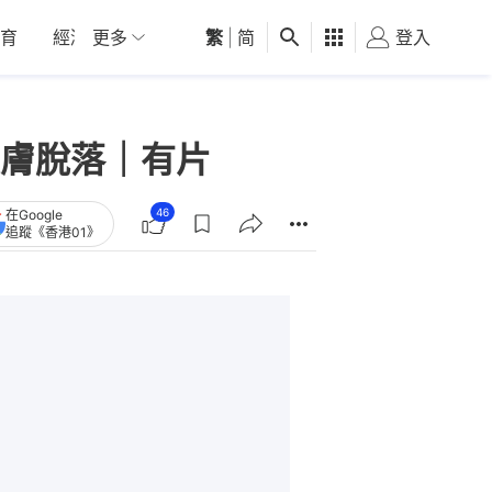
育
經濟
更多
01深圳
繁
觀點
|
简
健康
好食玩飛
登入
女
膚脫落｜有片
46
在Google
追蹤《香港01》