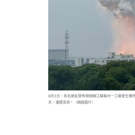
6月3日，多名網友發佈視頻稱江蘇蘇州一工廠發生爆
天，濃煙滾滾。（網絡圖片）