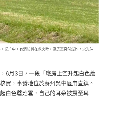
炸。影片中，有消防員在救火時，廠房裏突然爆炸，火光沖
，6月3日，一段「廠房上空升起白色蘑
核實，事發地位於蘇州吳中區甪直鎮。
起白色蘑菇雲，自己的耳朵被震至耳