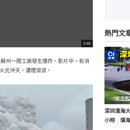
熱門文
0:48
總
共
時
間
蘇蘇州一間工廠發生爆炸。影片中，有消
火光沖天，濃煙滾滾。
深圳濱海
小時 填