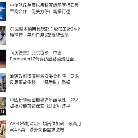
中使館斥美國以吊銷簽證阻阿根廷與
華為合作 促美方停止霸權行徑
01直擊寧德時代總部：燈塔工廠24小
時運行 平均日產5萬塊鋰電池
《奧德賽》北京首映 中國
Podcaster17分鐘訪談路蘭爆紅全球
熱議
汕頭政府遭廣東省安委會約談 要求
反思事故多發 「鐵手腕」整頓
中國粉絲泰國機場追星釀混亂 22人
被拒登機兼遭保安｢拉眼角｣歧視
:11
APEC帶動深圳七類崗位加薪 最高月
薪4.5萬 涉外商務需求激增