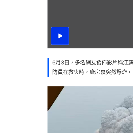
播
放
影
片
6月3日，多名網友發佈影片稱江
防員在救火時，廠房裏突然爆炸，