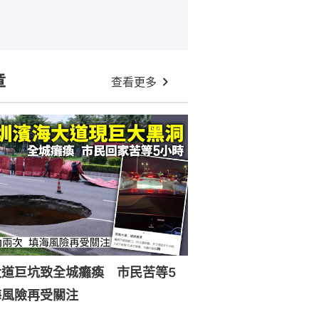
章
查看更多
大道巨坑致全城癱瘓 市民苦等5
海風險再受關注