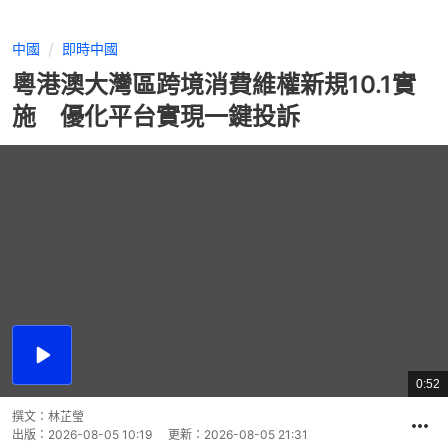
中國
即時中國
粵港澳大灣區跨境消費維權新規10.1實
施 優化平台實現一鍵投訴
播
放
0:52
總
影
共
片
時
撰文：
林芷瑩
間
出版：
2026-08-05 10:19
更新：
2026-08-05 21:31