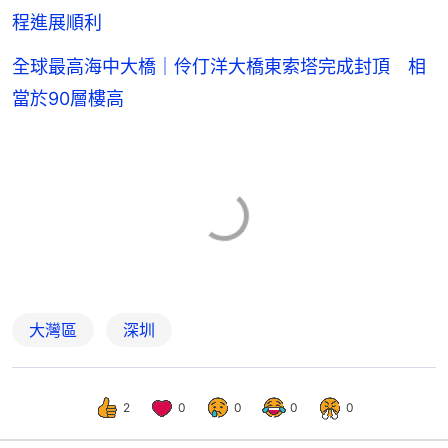
程進展順利
全球最高海中大橋｜伶仃洋大橋東索塔完成封頂 相
當於90層樓高
大灣區
深圳
2
0
0
0
0