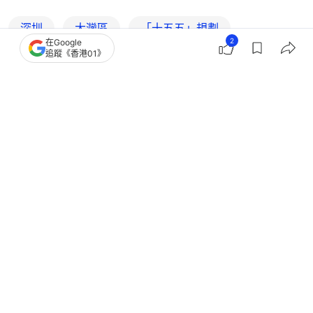
深圳
大灣區
「十五五」規劃
2
在Google
追蹤《香港01》
2
0
0
0
0
觀點
01論壇
仲點論政｜數據園必須加快建成