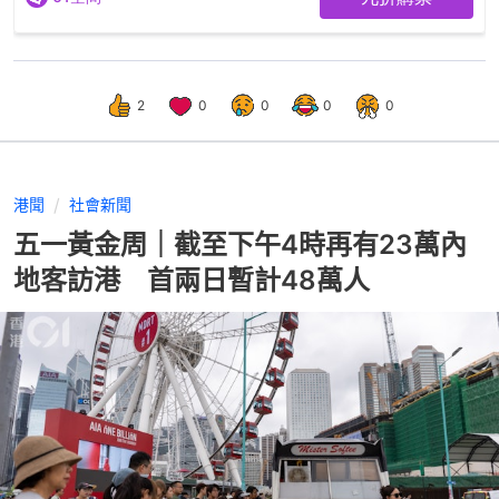
2
0
0
0
0
港聞
社會新聞
五一黃金周｜截至下午4時再有23萬內
地客訪港 首兩日暫計48萬人