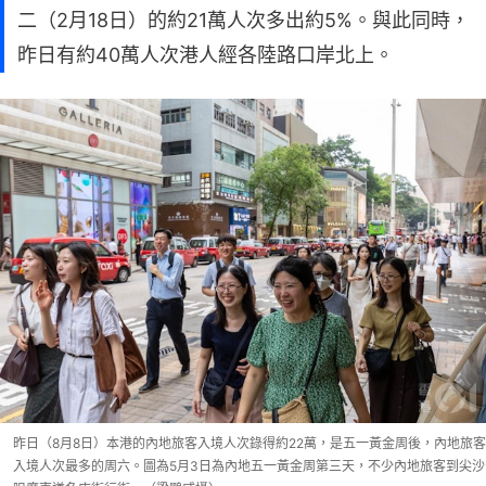
二（2月18日）的約21萬人次多出約5%。與此同時，
昨日有約40萬人次港人經各陸路口岸北上。
昨日（8月8日）本港的內地旅客入境人次錄得約22萬，是五一黃金周後，內地旅客
入境人次最多的周六。圖為5月3日為內地五一黃金周第三天，不少內地旅客到尖沙