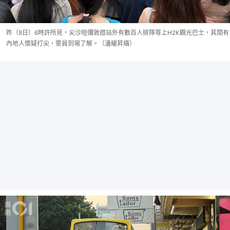
昨（8日）6時許所見，尖沙咀彌敦道站外有數百人排隊等上H2K觀光巴士，其間有
內地人懷疑打尖，警員到場了解。（潘耀昇攝）