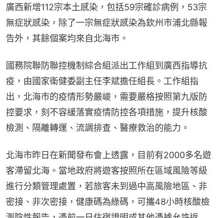
廣西新增112宗本土感染，包括59宗確診病例，53宗
無症狀感染，除了一宗無症狀感染為欽州市浦北縣報
告外，其餘個案均來自北海市。
國務院聯防聯控機制綜合組派出工作組到廣西指導抗
疫，由國家衛健委副主任李斌擔任組長。工作組指
出，北海市的疫情形勢嚴峻，需要嚴格按照第九版防
控要求，刻不容緩落實疫情防控各項措施，提升核酸
檢測、隔離轉運、流調排查、醫療救治的能力。
北海市昨日在新聞發布會上透露，目前有2000多名遊
客滯留北海。當地政府將遊客按照所在區域風險等級
進行分類管理處置，若旅客未到過中高風險地區、非
密接、非次密接，健康碼為綠碼，可攜48小時核酸檢
測陰性報告，憑前一日住宿證明或其他憑據允許返