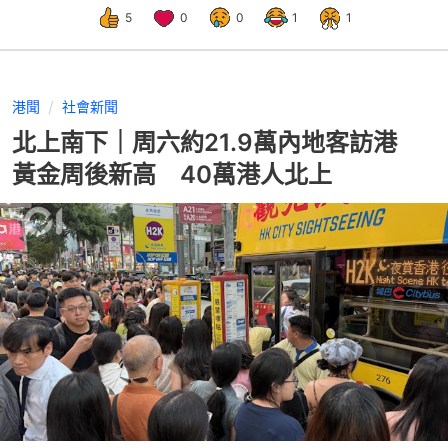
5
0
0
1
1
港聞
社會新聞
北上南下｜周六約21.9萬內地客訪港
黃金周後新高 40萬港人北上