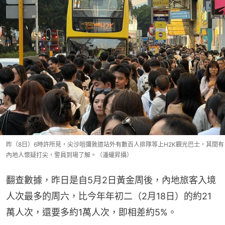
昨（8日）6時許所見，尖沙咀彌敦道站外有數百人排隊等上H2K觀光巴士，其間有
內地人懷疑打尖，警員到場了解。（潘耀昇攝）
翻查數據，昨日是自5月2日黃金周後，內地旅客入境
人次最多的周六，比今年年初二（2月18日）的約21
萬人次，還要多約1萬人次，即相差約5%。