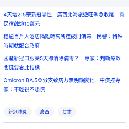
4天增215宗新冠陽性 廣西北海旅遊旺季急收尾 有
民宿蝕逾10萬元
穗逾百戶人酒店隔離時寓所遭破門消毒 民警：特殊
時期就配合政府
國產新冠口服藥5天即清除病毒？ 專家：判斷療效
關鍵要看此指標
Omicron BA.5亞分支致病力無明顯變化 中疾控專
家：不輕視不恐慌
新冠肺炎
廣西
甘肅