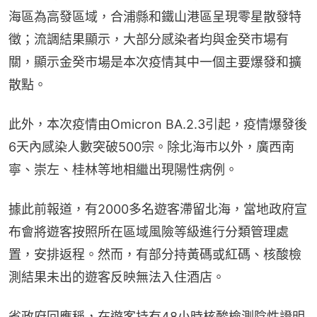
海區為高發區域，合浦縣和鐵山港區呈現零星散發特
徵；流調結果顯示，大部分感染者均與金癸市場有
關，顯示金癸市場是本次疫情其中一個主要爆發和擴
散點。
此外，本次疫情由Omicron BA.2.3引起，疫情爆發後
6天內感染人數突破500宗。除北海市以外，廣西南
寧、崇左、桂林等地相繼出現陽性病例。
據此前報道，有2000多名遊客滯留北海，當地政府宣
布會將遊客按照所在區域風險等級進行分類管理處
置，安排返程。然而，有部分持黃碼或紅碼、核酸檢
測結果未出的遊客反映無法入住酒店。
省政府回應稱，在遊客持有48小時核酸檢測陰性證明