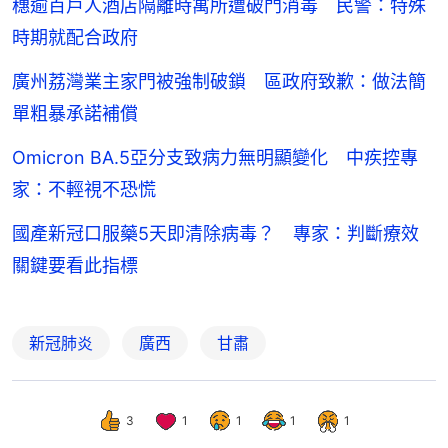
穗逾百戶人酒店隔離時寓所遭破門消毒 民警：特殊
時期就配合政府
廣州荔灣業主家門被強制破鎖 區政府致歉：做法簡
單粗暴承諾補償
Omicron BA.5亞分支致病力無明顯變化 中疾控專
家：不輕視不恐慌
國產新冠口服藥5天即清除病毒？ 專家：判斷療效
關鍵要看此指標
新冠肺炎
廣西
甘肅
3
1
1
1
1