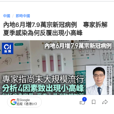
中國
即時中國
內地6月增7.9萬宗新冠病例 專家拆解
夏季感染為何反覆出現小高峰
7
在Google
追蹤《香港01》
撰文：
林芷瑩
出版：
2026-07-13 10:47
更新：
2026-07-13 12:09