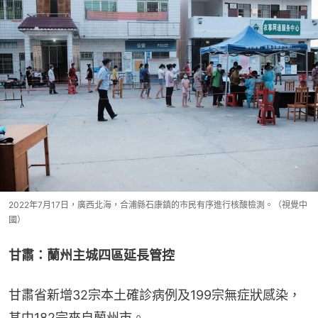
2022年7月17日，廣西北海，合浦縣石康鎮的市民有序進行核酸檢測。（視覺中
國）
甘肅：蘭州主城四區延長管控
甘肅省新增32宗本土確診病例及199宗無症狀感染，
其中182宗來自蘭州市。