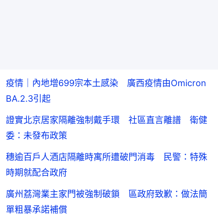
疫情｜內地增699宗本土感染 廣西疫情由Omicron
BA.2.3引起
證實北京居家隔離強制戴手環 社區直言離譜 衛健
委：未發布政策
穗逾百戶人酒店隔離時寓所遭破門消毒 民警：特殊
時期就配合政府
廣州荔灣業主家門被強制破鎖 區政府致歉：做法簡
單粗暴承諾補償