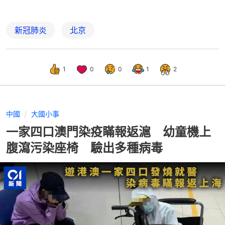
新冠肺炎
北京
1
0
0
1
2
中國
大國小事
一家四口澳門染疫瞞報返滬 幼童機上
腹瀉污染座椅 驗出多種病毒