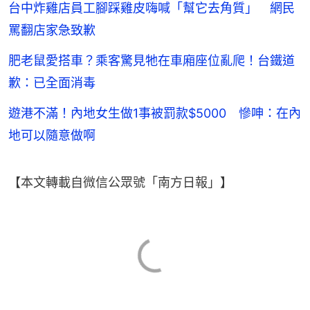
台中炸雞店員工腳踩雞皮嗨喊「幫它去角質」 網民
罵翻店家急致歉
肥老鼠愛搭車？乘客驚見牠在車廂座位亂爬！台鐵道
歉：已全面消毒
遊港不滿！內地女生做1事被罰款$5000 慘呻：在內
地可以隨意做啊
【本文轉載自微信公眾號「南方日報」】