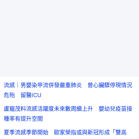
流感｜男嬰染甲流併發嚴重肺炎 曾心臟驟停現情況
危殆 留醫ICU
盧寵茂料流感活躍度未來數周續上升 嬰幼兒疫苗接
種率有提升空間
夏季流感季節開始 歐家榮指或與新冠形成「雙高