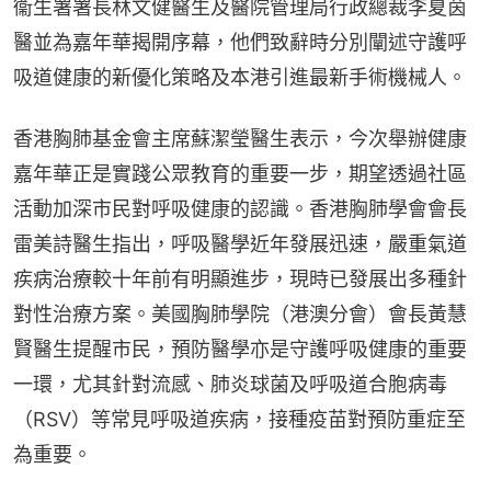
衞生署署長林文健醫生及醫院管理局行政總裁李夏茵
醫並為嘉年華揭開序幕，他們致辭時分別闡述守護呼
吸道健康的新優化策略及本港引進最新手術機械人。
香港胸肺基金會主席蘇潔瑩醫生表示，今次舉辦健康
嘉年華正是實踐公眾教育的重要一步，期望透過社區
活動加深市民對呼吸健康的認識。香港胸肺學會會長
雷美詩醫生指出，呼吸醫學近年發展迅速，嚴重氣道
疾病治療較十年前有明顯進步，現時已發展出多種針
對性治療方案。美國胸肺學院（港澳分會）會長黃慧
賢醫生提醒市民，預防醫學亦是守護呼吸健康的重要
一環，尤其針對流感、肺炎球菌及呼吸道合胞病毒
（RSV）等常見呼吸道疾病，接種疫苗對預防重症至
為重要。