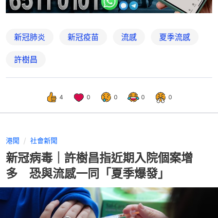
新冠肺炎
新冠疫苗
流感
夏季流感
許樹昌
4
0
0
0
0
港聞
社會新聞
新冠病毒｜許樹昌指近期入院個案增
多 恐與流感一同「夏季爆發」