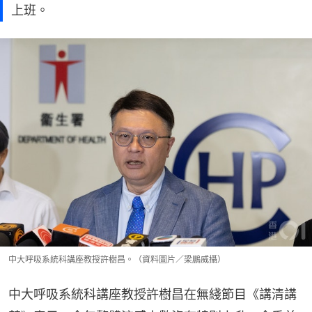
上班。
中大呼吸系統科講座教授許樹昌。（資料圖片／梁鵬威攝）
中大呼吸系統科講座教授許樹昌在無綫節目《講清講