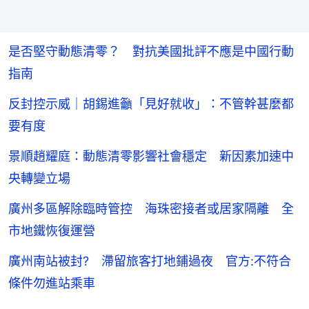
是否堅守動態清零？ 對抗美國批評不應是中國行動
指南
反封控示威｜胡錫進籲「見好就收」：不管幹甚麼都
要有度
景順趙耀庭：動態清零影響社會穩定 新因素加速中
央轉變立場
廣州多區解除臨時管控 海珠密接者或居家隔離 全
市地鐵恢復運營
廣州南站被封? 滯留旅客打地鋪過夜 官方:不符合
條件勿進站乘車