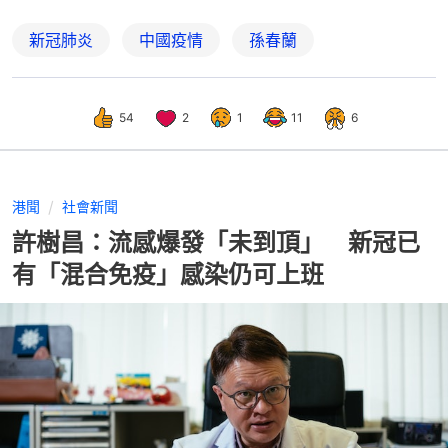
新冠肺炎
中國疫情
孫春蘭
54
2
1
11
6
港聞
社會新聞
許樹昌：流感爆發「未到頂」 新冠已
有「混合免疫」感染仍可上班