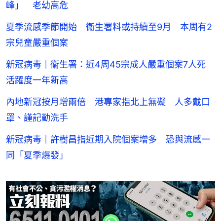
峰」 老幼高危
夏季流感季節開始 衞生署料或持續至9月 本周有2
宗兒童嚴重個案
新冠病毒｜衞生署：近4周45宗成人嚴重個案7人死
活躍度一年新高
內地新冠按月增兩倍 港專家指北上無礙 人多戴口
罩、謹記勤洗手
新冠病毒｜許樹昌指近期入院個案增多 恐與流感一
同「夏季爆發」