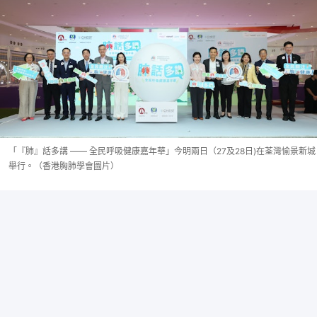
「『肺』話多講 —— 全民呼吸健康嘉年華」今明兩日（27及28日)在荃灣愉景新城
舉行。（香港胸肺學會圖片）