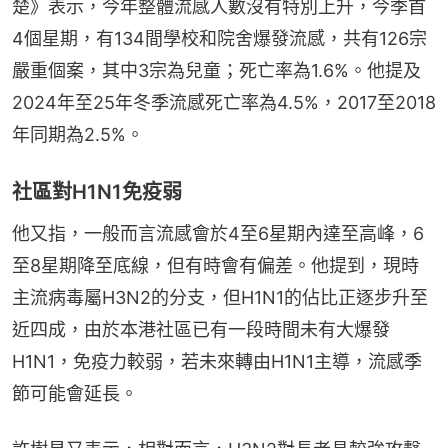
楚》表示，今年整體流感人數沒有特別上升，今季首
4個星期，有134間學校和院舍爆發流感，共有126宗
嚴重個案，其中3宗為兒童；死亡率為1.6%。他提及
2024年至25年冬季流感死亡率為4.5%，2017至2018
年同期為2.5%。
社區對H1N1免疫弱
他又指，一般而言流感會於4至6星期內達至高峰，6
至8星期降至底線，但有時會有偏差。他提到，現時
主流病毒屬H3N2的分支，但H1N1的佔比正逐步升至
近四成，由於本港社區已有一段時間未有大爆發
H1N1，免疫力較弱，若未來轉由H1N1主導，流感季
節可能會延長。