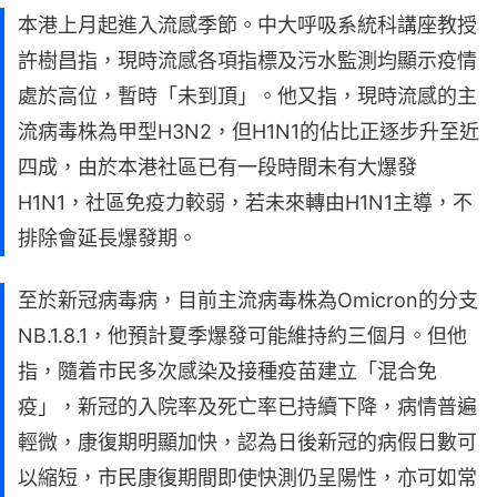
本港上月起進入流感季節。中大呼吸系統科講座教授
許樹昌指，現時流感各項指標及污水監測均顯示疫情
處於高位，暫時「未到頂」。他又指，現時流感的主
流病毒株為甲型H3N2，但H1N1的佔比正逐步升至近
四成，由於本港社區已有一段時間未有大爆發
H1N1，社區免疫力較弱，若未來轉由H1N1主導，不
排除會延長爆發期。
至於新冠病毒病，目前主流病毒株為Omicron的分支
NB.1.8.1，他預計夏季爆發可能維持約三個月。但他
指，隨着市民多次感染及接種疫苗建立「混合免
疫」，新冠的入院率及死亡率已持續下降，病情普遍
輕微，康復期明顯加快，認為日後新冠的病假日數可
以縮短，市民康復期間即使快測仍呈陽性，亦可如常