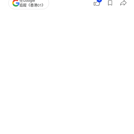
在Google
追蹤《香港01》
本港新冠確診個案急增5倍！一文睇清流
感／新冠病毒分別！
撰文：
健康Easy
出版：
2026-07-15 17:31
更新：
2026-07-15 17:48