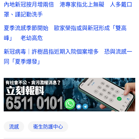
內地新冠按月增兩倍 港專家指北上無礙 人多戴口
罩、謹記勤洗手
夏季流感季節開始 歐家榮指或與新冠形成「雙高
峰」 老幼高危
新冠病毒｜許樹昌指近期入院個案增多 恐與流感一
同「夏季爆發」
流感
衞生防護中心