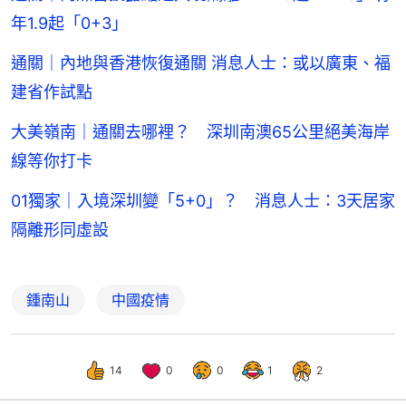
年1.9起「0+3」
通關｜內地與香港恢復通關 消息人士：或以廣東、福
建省作試點
大美嶺南｜通關去哪裡？ 深圳南澳65公里絕美海岸
線等你打卡
01獨家｜入境深圳變「5+0」？ 消息人士：3天居家
隔離形同虛設
鍾南山
中國疫情
14
0
0
1
2