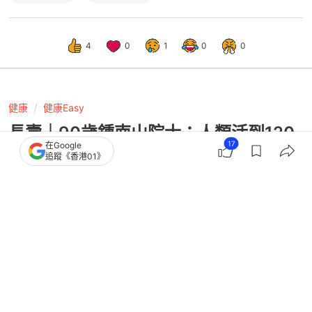
4
0
1
0
0
健康
健康Easy
長壽｜90歲鍾南山院士：人類活到120
17
在Google
歲不是夢！教6秘訣健康養生
追蹤《香港01》