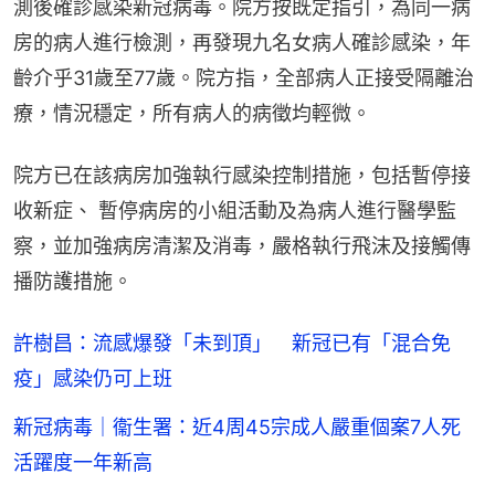
測後確診感染新冠病毒。院方按既定指引，為同一病
房的病人進行檢測，再發現九名女病人確診感染，年
齡介乎31歲至77歲。院方指，全部病人正接受隔離治
療，情況穩定，所有病人的病徵均輕微。
院方已在該病房加強執行感染控制措施，包括暫停接
收新症、 暫停病房的小組活動及為病人進行醫學監
察，並加強病房清潔及消毒，嚴格執行飛沫及接觸傳
播防護措施。
許樹昌：流感爆發「未到頂」 新冠已有「混合免
疫」感染仍可上班
新冠病毒｜衞生署：近4周45宗成人嚴重個案7人死
活躍度一年新高