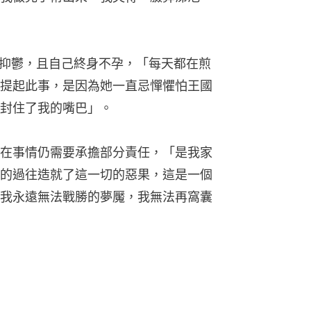
度抑鬱，且自己終身不孕，「每天都在煎
提起此事，是因為她一直忌憚懼怕王國
封住了我的嘴巴」。
在事情仍需要承擔部分責任，「是我家
的過往造就了這一切的惡果，這是一個
我永遠無法戰勝的夢魘，我無法再窩囊