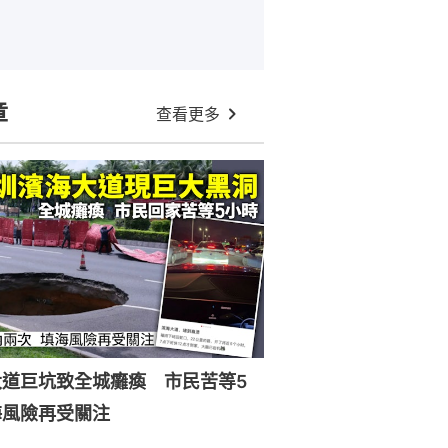
章
查看更多
大道巨坑致全城癱瘓 市民苦等5
海風險再受關注