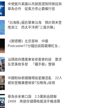
中使館斥美國以吊銷簽證阻阿根廷與
華為合作 促美方停止霸權行徑
｢白海豚｣逼近華東沿海 預計周末登
陸浙江 西太平洋將｢三風共舞｣
《奧德賽》北京首映 中國
Podcaster17分鐘訪談路蘭爆紅全球
熱議
汕頭政府遭廣東省安委會約談 要求
反思事故多發 「鐵手腕」整頓
中國粉絲泰國機場追星釀混亂 22人
被拒登機兼遭保安｢拉眼角｣歧視
:11
華為余承東口誤 2.5萬新品錯報
2499 再提存儲價格瘋漲手機漲價