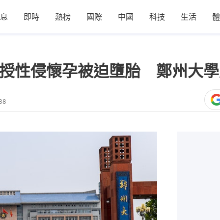
息
即時
熱榜
國際
中國
科技
生活
體
教授性侵懷孕被迫墮胎 鄭州大
38