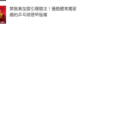
樊振東加盟引爆關注！優酷體育獨家
續約乒乓球德甲版權