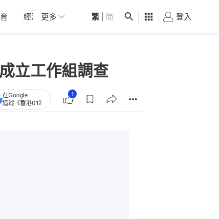
育
經濟
更多
01深圳
繁
觀點
|
简
健康
好食玩飛
登入
女
學成立工作組調查
1
在Google
追蹤《香港01》