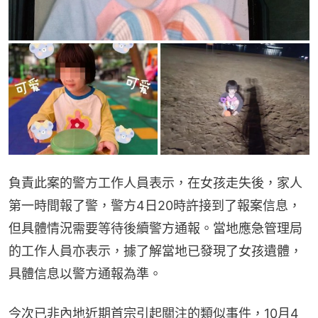
負責此案的警方工作人員表示，在女孩走失後，家人
第一時間報了警，警方4日20時許接到了報案信息，
但具體情況需要等待後續警方通報。當地應急管理局
的工作人員亦表示，據了解當地已發現了女孩遺體，
具體信息以警方通報為準。
今次已非內地近期首宗引起關注的類似事件，10月4