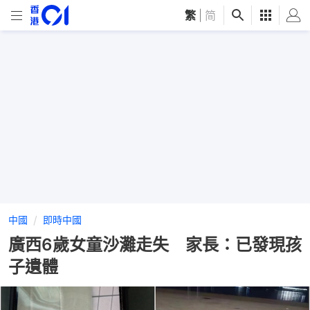
繁
|
简
中國
即時中國
廣西6歲女童沙灘走失 家長：已發現孩
子遺體