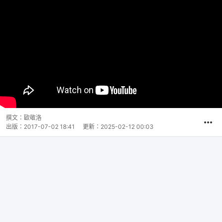
撰文：
歐敬洛
出版：
2017-07-02 18:41
更新：
2025-02-12 00:03