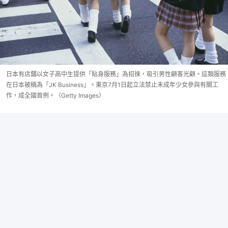
日本有店舖以女子高中生提供「貼身服務」為招徠，吸引男性顧客光顧。這類服務
在日本被稱為「JK Business」。東京7月1日起立法禁止未成年少女參與有關工
作，成全國首例。（Getty Images）