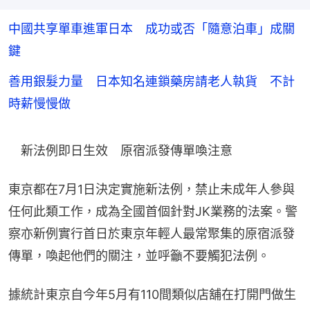
中國共享單車進軍日本 成功或否「隨意泊車」成關
鍵
善用銀髮力量 日本知名連鎖藥房請老人執貨 不計
時薪慢慢做
　新法例即日生效　原宿派發傳單喚注意
東京都在7月1日決定實施新法例，禁止未成年人參與
任何此類工作，成為全國首個針對JK業務的法案。警
察亦新例實行首日於東京年輕人最常聚集的原宿派發
傳單，喚起他們的關注，並呼籲不要觸犯法例。
據統計東京自今年5月有110間類似店舖在打開門做生