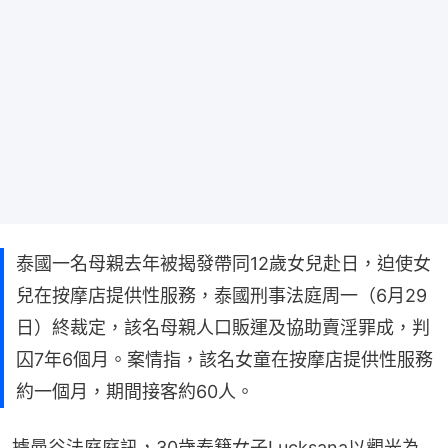
泰國一名母親去年被揭發帶同12歲女兒赴日，迫使女
兒在按摩店提供性服務，泰國刑事法庭周一（6月29
日）終裁定，該名母親人口販運及協助賣淫罪成，判
囚7年6個月。案情指，該名女童在按摩店提供性服務
約一個月，期間接客約60人。
據曼谷法庭庭訊，30歲泰籍女子Lucksana以觀光為