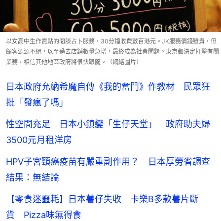
以女高中生作賣點的閒談占卜服務，30分鐘收費數百港元。JK服務價錢雖貴，但
顧客源源不絕，以至過去店舖數量急增，最終成為社會問題。東京都決定打擊有關
業務，相信其他地區政府將很快跟隨。（網絡圖片）
日本政府允納希魔自傳《我的奮鬥》作教材 民眾狂
批「發瘋了嗎」
性空間充足 日本小鎮變「生仔天堂」 政府助夫婦
3500元月租洋房
HPV子宮頸癌疫苗有嚴重副作用？ 日本厚勞省調查
結果：無結論
【零食迷噩耗】日本薯仔失收 卡樂B多款薯片斷
貨 Pizza味無得食