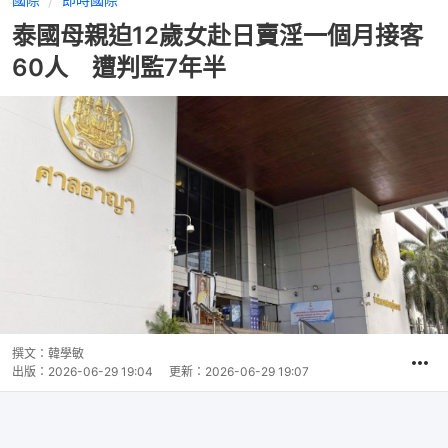
泰國母親迫12歲女赴日賣淫一個月接客
60人 遭判監7年半
撰文：
韓學敏
出版：
2026-06-29 19:04
更新：
2026-06-29 19:07