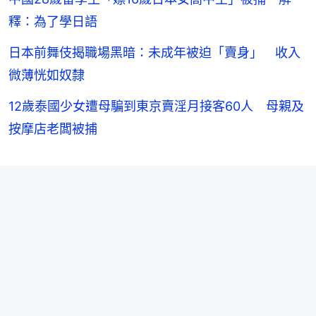
釋：為了學日語
日本前舞伎揭職場黑暗：未成年被迫「賣身」 收入
微薄恍如奴隸
12歲泰國少女遭母騙到東京賣淫月接客60人 母親及
按摩店老闆被捕