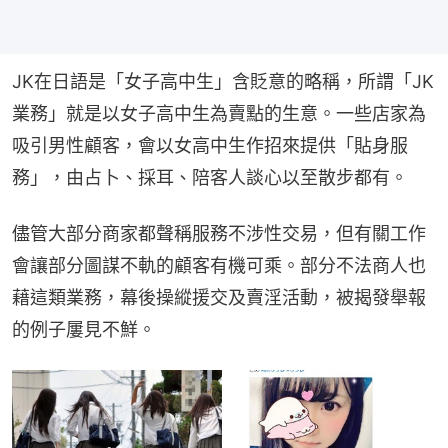
JK在日語是「女子高中生」含貶意的略稱，所謂「JK
業務」就是以女子高中生為賣點的生意。一些店家為
吸引男性顧客，會以女高中生作招來提供「貼身服
務」，由占卜、採耳、陪客人談心以至散步都有。
儘管大部分商家都聲稱服務不涉性交易，但有關工作
會讓部分圖謀不軌的顧客有機可乘。部分不法商人也
藉這類業務，幕後操縱援交及賣淫活動，被揭發舉報
的例子屢見不鮮。