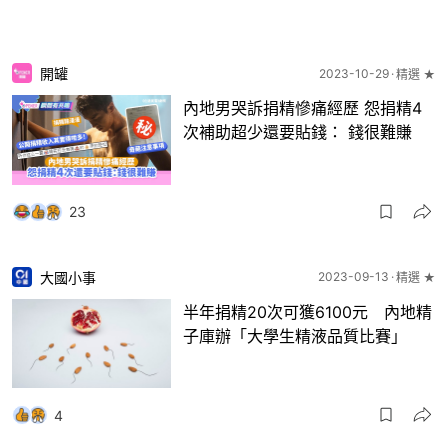
開罐
2023-10-29
精選 ★
內地男哭訴捐精慘痛經歷 怨捐精4
次補助超少還要貼錢： 錢很難賺
23
大國小事
2023-09-13
精選 ★
半年捐精20次可獲6100元 內地精
子庫辦「大學生精液品質比賽」
4