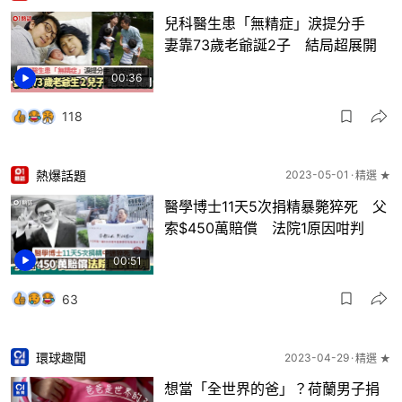
兒科醫生患「無精症」淚提分手
妻靠73歲老爺誕2子 結局超展開
00:36
118
熱爆話題
2023-05-01
精選 ★
醫學博士11天5次捐精暴斃猝死 父
索$450萬賠償 法院1原因咁判
00:51
63
環球趣聞
2023-04-29
精選 ★
想當「全世界的爸」？荷蘭男子捐