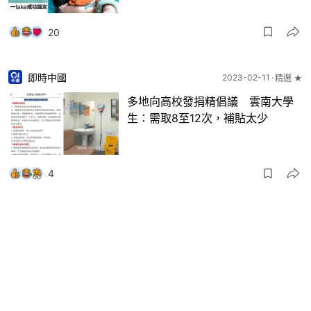
20
即時中國
2023-02-11
精選 ★
多地向高校發捐精倡議 雲南大學
生：需取8至12次，補貼太少
4
大國小事
2023-02-10
精選 ★
大學生捐精最多賺7千！身高須
168cm惹議 工作人員：不到20%
通過