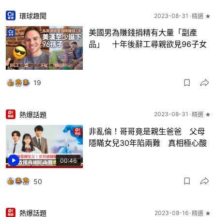
環球趣聞
2023-08-31
精選 ★
美國男為賺錢捐精有大量「副產
品」 十年後辭工尋親欲見96子女
19
熱爆話題
2023-08-31
精選 ★
非亂倫！哥哥竟是親生爸爸 父母
隱瞞女兒30年陷兩難 真相極心酸
00:46
50
熱爆話題
2023-08-16
精選 ★