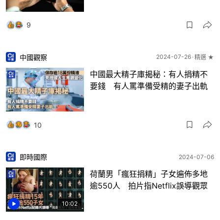
9
中國觀察
2024-07-26
精選 ★
中國最大精子庫揭秘：有人捐精不
要錢 有人罵準備受精的妻子出軌
10
即時國際
2024-07-06
荷蘭男「瘋狂捐精」子女遍佈多地
逾550人 拍片指Netflix誤導觀眾
10:02