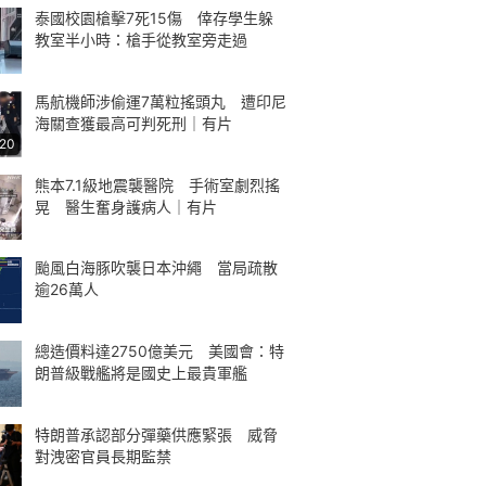
泰國校園槍擊7死15傷 倖存學生躲
教室半小時：槍手從教室旁走過
馬航機師涉偷運7萬粒搖頭丸 遭印尼
海關查獲最高可判死刑｜有片
:20
熊本7.1級地震襲醫院 手術室劇烈搖
晃 醫生奮身護病人｜有片
颱風白海豚吹襲日本沖繩 當局疏散
逾26萬人
總造價料達2750億美元 美國會：特
朗普級戰艦將是國史上最貴軍艦
特朗普承認部分彈藥供應緊張 威脅
對洩密官員長期監禁