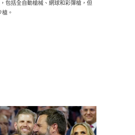
，包括全自動槍械、網球和彩彈槍，但
步槍。