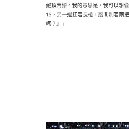
絕頂荒謬。我的意思是，我可以想像
15，另一邊扛着長槍，腰間別着兩
嗎？』」