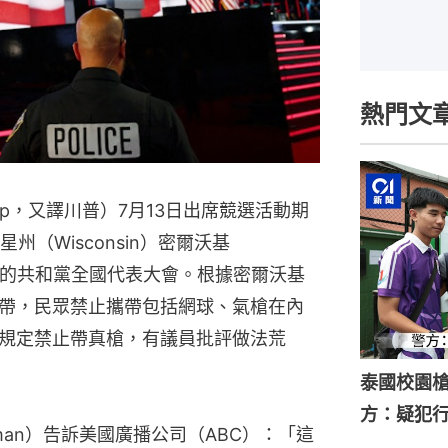
熱門文
ump，又譯川普）7月13日出席競選活動期
州（Wisconsin）密爾沃基
8日舉行的共和黨全國代表大會。根據密爾沃基
帶，民眾禁止攜帶包括網球、氣槍在內
規定禁止帶真槍，有議員批評做法荒
泰國校園槍
方：疑犯
uman）告訴美國廣播公司（ABC）：「這