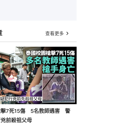
章
查看更多
擊7死15傷 5名教師遇害 警
行兇前殺祖父母