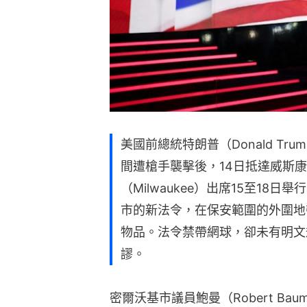
美國前總統特朗普（Donald Tr
間遭槍手襲擊後，14日抵達威斯康星
（Milwaukee）出席15至1
市的新法令，在保安範圍的外圍地
物品。法令禁帶網球，卻未有明文
謬。
密爾沃基市議員鮑曼（Robert Ba