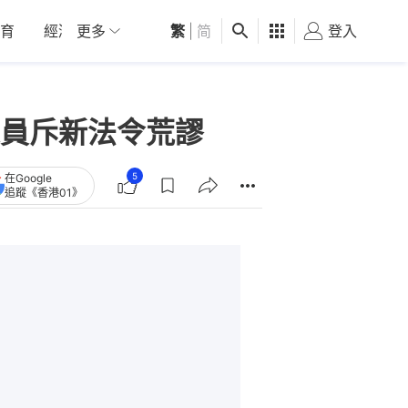
育
經濟
更多
01深圳
繁
觀點
|
简
健康
好食玩飛
登入
女
員斥新法令荒謬
5
在Google
追蹤《香港01》