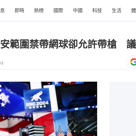
息
即時
熱榜
國際
中國
科技
生活
體
安範圍禁帶網球卻允許帶槍 議
43