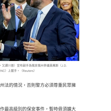
ump，又譯川普）宣布副手為俄亥俄州參議員萬斯（J.D.
C）上握手。（Reuters）
州法的情況，否則警方必須尊重民眾擁
作最高級別的保安事件，暫時毋須擴大