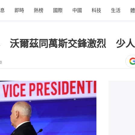
息
即時
熱榜
國際
中國
科技
生活
體
 沃爾茲同萬斯交鋒激烈 少人
20