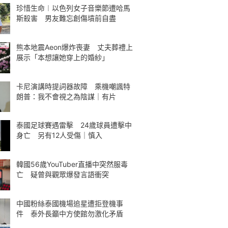
珍惜生命︱以色列女子音樂節遭哈馬
斯殺害 男友難忘創傷墳前自盡
熊本地震Aeon爆炸喪妻 丈夫葬禮上
展示「本想讓她穿上的婚紗」
卡尼演講時提詞器故障 乘機嘲諷特
朗普：我不會視之為陰謀｜有片
泰國足球賽遇雷擊 24歲球員遭擊中
身亡 另有12人受傷｜慎入
韓國56歲YouTuber直播中突然服毒
亡 疑曾與觀眾爆發言語衝突
中國粉絲泰國機場追星遭拒登機事
件 泰外長籲中方使館勿激化矛盾