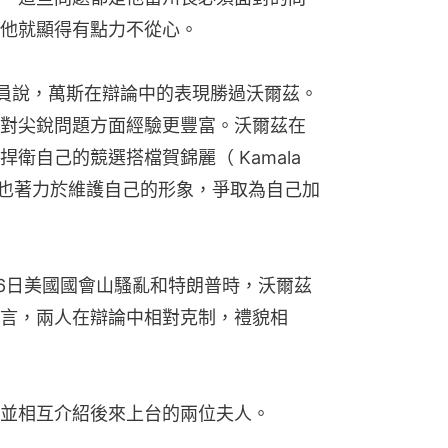
他就顯得有點力不從心。
論員說，萬斯在辯論中的表現勝過沃爾茲。
對尖銳問題方面經驗更豐富。沃爾茲在
自己的競選搭檔賀錦麗（ Kamala 
似乎也著力於維護自己的形象，爭取為自己加
月6日美國國會山騷亂和特朗普時，沃爾茲
言，兩人在辯論中相對克制，禮貌相
並相互介紹後來上台的兩位夫人。