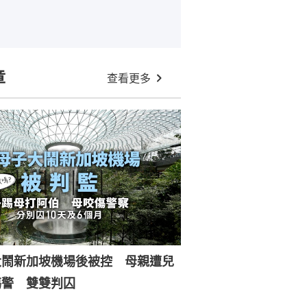
章
查看更多
大鬧新加坡機場後被控 母親遭兒
傷警 雙雙判囚