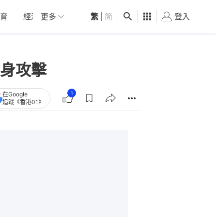
育
經濟
更多
01深圳
繁
觀點
|
简
健康
好食玩飛
登入
女
身攻擊
1
在Google
追蹤《香港01》