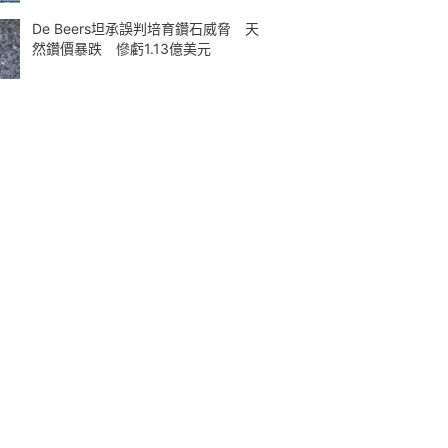
De Beers坦承誤判培育鑽石威脅 天
然鑽價暴跌 慘虧1.13億美元