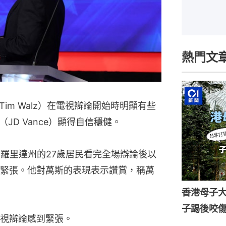
熱門文
im Walz）在電視辯論開始時明顯有些
D Vance）顯得自信穩健。
佛羅里達州的27歲居民看完全場辯論後以
緊張。他對萬斯的表現表示讚賞，稱萬
香港母子
子踢後咬
視辯論感到緊張。