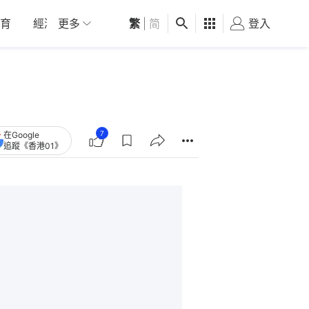
育
經濟
更多
01深圳
繁
觀點
|
简
健康
好食玩飛
登入
女
7
在Google
追蹤《香港01》