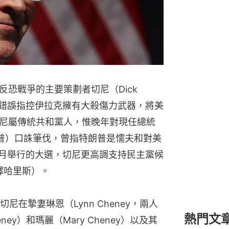
恐戰爭的主要策劃者切尼（Dick
他曾錯誤指控伊拉克擁有大殺傷力武器，將美
尼屬傳統共和黨人，惟晚年對現任總統
又譯川普）口誅筆伐，曾指特朗普是懦夫和對美
1月舉行的大選，切尼更高調支持民主黨候
，又譯哈里斯）。
在摯妻琳恩（Lynn Cheney，兩人
熱門文
eney）和瑪麗（Mary Cheney）以及其