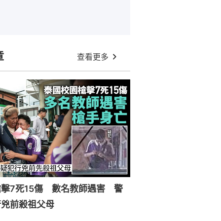
章
查看更多
擊7死15傷 數名教師遇害 警
行兇前殺祖父母