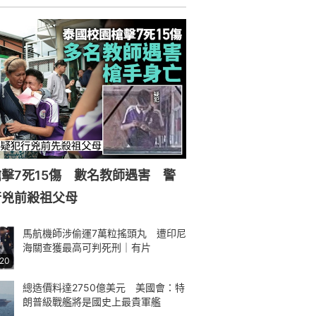
擊7死15傷 數名教師遇害 警
行兇前殺祖父母
馬航機師涉偷運7萬粒搖頭丸 遭印尼
海關查獲最高可判死刑｜有片
:20
總造價料達2750億美元 美國會：特
朗普級戰艦將是國史上最貴軍艦