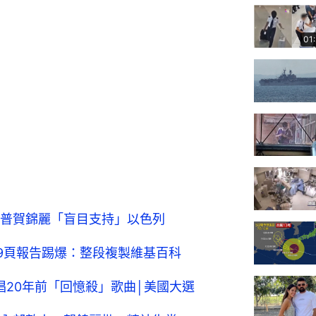
01
普賀錦麗「盲目支持」以色列
9頁報告踢爆：整段複製維基百科
 大唱20年前「回憶殺」歌曲│美國大選