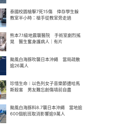
泰國校園槍擊7死15傷 倖存學生躲
教室半小時：槍手從教室旁走過
熊本7.1級地震襲醫院 手術室劇烈搖
晃 醫生奮身護病人｜有片
颱風白海豚吹襲日本沖繩 當局疏散
逾26萬人
珍惜生命︱以色列女子音樂節遭哈馬
斯殺害 男友難忘創傷墳前自盡
颱風白海豚料8.7襲日本沖繩 當地逾
600個航班取消影響逾9萬人