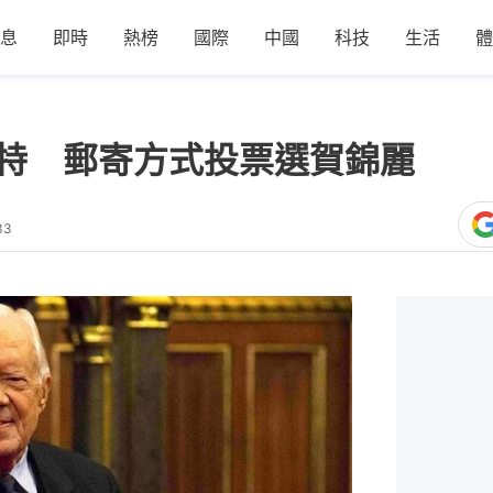
息
即時
熱榜
國際
中國
科技
生活
體
卡特 郵寄方式投票選賀錦麗
33