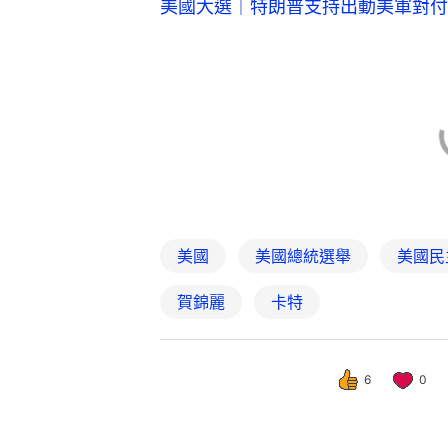
美國大選｜特朗普支持出動美軍對付
美國
美國總統選舉
美國民
賀錦麗
卡特
6
0