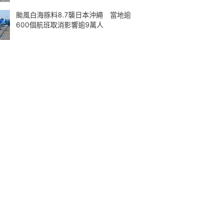
颱風白海豚料8.7襲日本沖繩 當地逾
600個航班取消影響逾9萬人