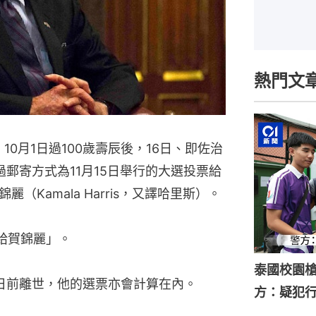
熱門文
r）10月1日過100歲壽辰後，16日、即佐治
郵寄方式為11月15日舉行的大選投票給
Kamala Harris，又譯哈里斯）。
給賀錦麗」。
泰國校園槍
票日前離世，他的選票亦會計算在內。
方：疑犯