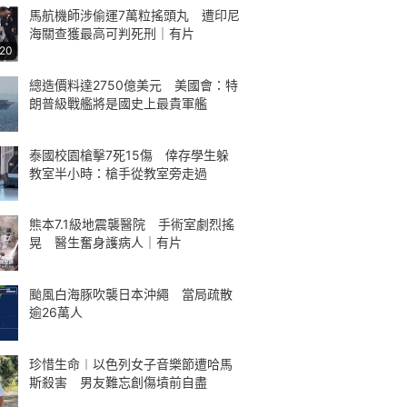
馬航機師涉偷運7萬粒搖頭丸 遭印尼
海關查獲最高可判死刑｜有片
:20
總造價料達2750億美元 美國會：特
朗普級戰艦將是國史上最貴軍艦
泰國校園槍擊7死15傷 倖存學生躲
教室半小時：槍手從教室旁走過
熊本7.1級地震襲醫院 手術室劇烈搖
晃 醫生奮身護病人｜有片
颱風白海豚吹襲日本沖繩 當局疏散
逾26萬人
珍惜生命︱以色列女子音樂節遭哈馬
斯殺害 男友難忘創傷墳前自盡