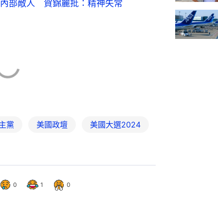
內部敵人 賀錦麗批：精神失常
主黨
美國政壇
美國大選2024
0
1
0