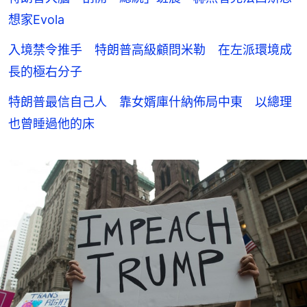
想家Evola
入境禁令推手 特朗普高級顧問米勒 在左派環境成
長的極右分子
特朗普最信自己人 靠女婿庫什納佈局中東 以總理
也曾睡過他的床