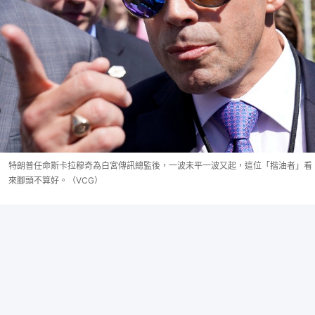
特朗普任命斯卡拉穆奇為白宮傳訊總監後，一波未平一波又起，這位「揩油者」看
來腳頭不算好。（VCG）