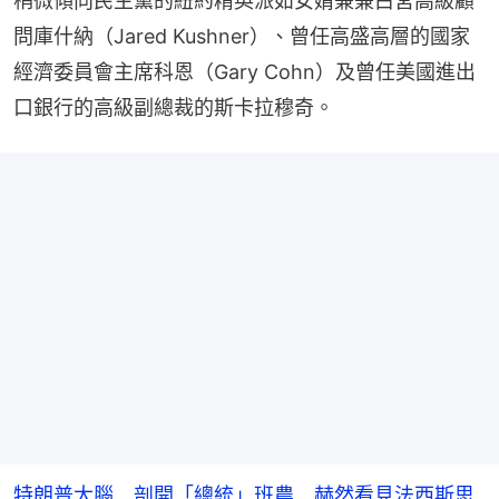
稍微傾向民主黨的紐約精英派如女婿兼兼白宮高級顧
問庫什納（Jared Kushner）、曾任高盛高層的國家
經濟委員會主席科恩（Gary Cohn）及曾任美國進出
口銀行的高級副總裁的斯卡拉穆奇。
特朗普大腦 剖開「總統」班農 赫然看見法西斯思