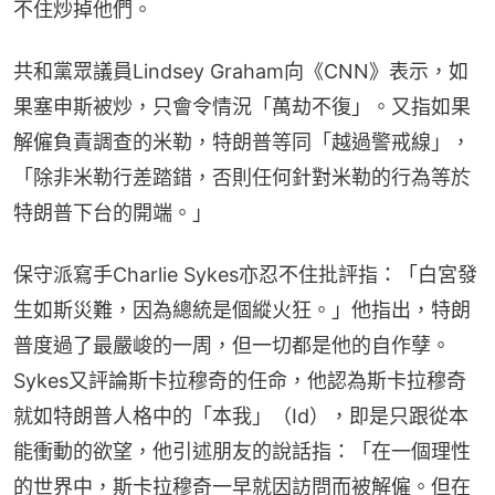
不住炒掉他們。
共和黨眾議員Lindsey Graham向《CNN》表示，如
果塞申斯被炒，只會令情況「萬劫不復」。又指如果
解僱負責調查的米勒，特朗普等同「越過警戒線」，
「除非米勒行差踏錯，否則任何針對米勒的行為等於
特朗普下台的開端。」
保守派寫手Charlie Sykes亦忍不住批評指：「白宮發
生如斯災難，因為總統是個縱火狂。」他指出，特朗
普度過了最嚴峻的一周，但一切都是他的自作孽。
Sykes又評論斯卡拉穆奇的任命，他認為斯卡拉穆奇
就如特朗普人格中的「本我」（Id），即是只跟從本
能衝動的欲望，他引述朋友的說話指：「在一個理性
的世界中，斯卡拉穆奇一早就因訪問而被解僱。但在