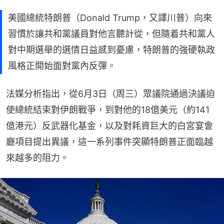
美國總統特朗普（Donald Trump，又譯川普）向來
習慣於讓共和黨議員對他言聽計從，但隨着共和黨人
對中期選舉的選情日益感到憂慮，特朗普的強硬執政
風格正開始面對黨內反彈。
法媒分析指出，從6月3日（周三）眾議院通過決議迫
使總統結束對伊朗戰爭，到對他的18億美元（約141
億港元）反武器化基金，以及對耗資巨大的白宮宴會
廳項目提出異議，這一系列事件突顯特朗普正面臨越
來越多的阻力。