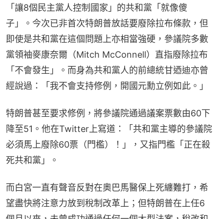
「讓8個民主黨人控制國家」的共和黨「就像傻
子」。今次已非首次特朗普放話要廢除拉布條款，但
即使是共和黨在這個問題上亦相當強硬，參議院多數
黨領袖麥康奈爾（Mitch McConnell）直指廢除拉布
「不會發生」。而身為共和黨人的前總統甘迺迪亦曾
經說過：「我不會支持修例，開國元勳立例如此。」
特朗普甚至要求修例，將參議院通過議案票數由60下
降至51。他在Twitter上寫道：「共和黨主導的參議院
必須馬上廢除60票（門檻）！」，又指門檻「正在殺
死共和黨」。
而白宮一直有聲音反對在奧巴馬醫保上死纏難打，希
望盡快將注意力放到稅制改革上；但特朗普在上任6
個月以來，未曾成功通過任何一個大型法案，稅改和