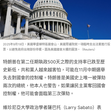
2025年9月19日，美國華盛頓特區國會山，美國眾議院就一項臨時支出法案進行投
票，以避免政府出現部份停擺。圖為美國國會大樓的圓頂。（Reuters）
特朗普在第二任期執政500天之際的支持率已跌至歷
史新低，共和黨人越來越害怕，可能在11月中期選舉
失去對國會的控制權。特朗普是美國史上唯一被彈劾
兩次的總統，他本人也警告，如果讓民主黨奪回國會
控制權，他可能會面臨第三次彈劾。
維珍尼亞大學政治學者薩巴托（Larry Sabato）表