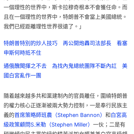
一個理性的世界中，斯卡拉穆奇根本不會獲任命。而
且在一個理性的世界中，特朗普不會當上美國總統。
我們已經距離理性世界很遠了。」
特朗普特別的炒人技巧 再公開炮轟司法部長 看塞
申斯何時抵不住
通俄醜聞揮之不去 為找內鬼總統團隊不斷內訌 美
國白宮亂作一團
隨着越來越多共和黨建制內的官員離任，圍繞特朗普
的權力核心正逐漸被兩大勢力控制，一是奉行民族主
義的
首席策略師班農（Stephen Bannon）
和
白宮高
級政策顧問S.米勒（Stephen Miller）
一伙；二是有