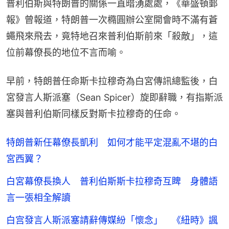
普利伯斯與特朗普的關係一直暗湧處處，《華盛頓郵
報》曾報道，特朗普一次橢圓辦公室開會時不滿有蒼
蠅飛來飛去，竟特地召來普利伯斯前來「殺敵」，這
位前幕僚長的地位不言而喻。
早前，特朗普任命斯卡拉穆奇為白宮傳訊總監後，白
宮發言人斯派塞（Sean Spicer）旋即辭職，有指斯派
塞與普利伯斯同樣反對斯卡拉穆奇的任命。
特朗普新任幕僚長凱利 如何才能平定混亂不堪的白
宮西翼？
白宮幕僚長換人 普利伯斯斯卡拉穆奇互睥 身體語
言一張相全解讀
白宫發言人斯派塞請辭傳媒紛「懷念」 《紐時》諷