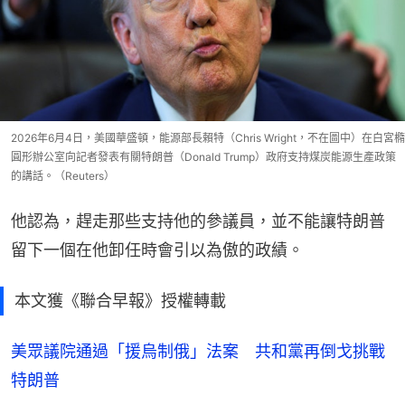
2026年6月4日，美國華盛頓，能源部長賴特（Chris Wright，不在圖中）在白宮橢
圓形辦公室向記者發表有關特朗普（Donald Trump）政府支持煤炭能源生產政策
的講話。（Reuters）
他認為，趕走那些支持他的參議員，並不能讓特朗普
留下一個在他卸任時會引以為傲的政績。
本文獲《聯合早報》授權轉載
美眾議院通過「援烏制俄」法案 共和黨再倒戈挑戰
特朗普