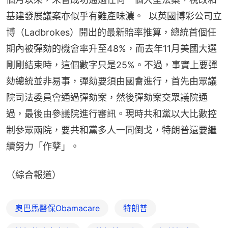
基建發展議案亦似乎有難產味濃。  以英國博彩公司立
博（Ladbrokes）開出的最新賠率推算，總統首個任
期內被彈劾的機會率升至48%，而去年11月美國大選
剛剛結束時，這個數字只是25%。不過，事實上要彈
劾總統並非易事，彈劾要須由國會進行，首先由眾議
院司法委員會通過彈劾案，然後彈劾案交眾議院通
過，最後由參議院進行審訊。現時共和黨以大比數控
制參眾兩院，要共和黨多人一同倒戈，特朗普還要繼
續努力「作孽」。
（綜合報道）
奧巴馬醫保Obamacare
特朗普