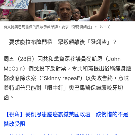
有支持奧巴馬醫保的民眾示威舉牌，要求「彈劾特朗普」。（VCG）
　要求廢拉布降門檻　眾叛親離後「發爛渣」？
周五（28日）因共和黨資深參議員麥凱恩（John 
McCain）倒戈投下反對票，令共和黨提出俗稱瘦身版
醫改廢除法案（”Skinny repeal”）以失敗告終，意味
着特朗普只能對「眼中釘」奧巴馬醫保繼續咬牙切
齒。
【視角】麥凱恩患腦癌震撼美國政壇 該惋惜的不是
醫改受阻