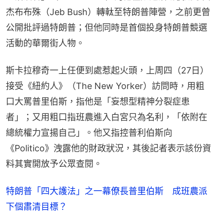
杰布布殊（Jeb Bush）轉軚至特朗普陣營，之前更曾
公開批評過特朗普；但他同時是首個投身特朗普競選
活動的華爾街人物。
斯卡拉穆奇一上任便到處惹起火頭，上周四（27日）
接受《紐約人》（The New Yorker）訪問時，用粗
口大罵普里伯斯，指他是「妄想型精神分裂症患
者」；又用粗口指班農進入白宮只為名利，「依附在
總統權力宣揚自己」。他又指控普利伯斯向
《Politico》洩露他的財政狀況，其後記者表示該份資
料其實開放予公眾查閱。
特朗普「四大護法」之一幕僚長普里伯斯 成班農派
下個肅清目標？