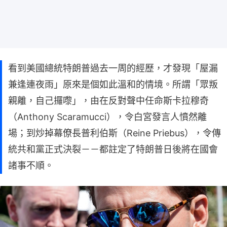
看到美國總統特朗普過去一周的經歷，才發現「屋漏
兼逢連夜雨」原來是個如此溫和的情境。所謂「眾叛
親離，自己攞嚟」，由在反對聲中任命斯卡拉穆奇
（Anthony Scaramucci），令白宮發言人憤然離
場；到炒掉幕僚長普利伯斯（Reine Priebus），令傳
統共和黨正式決裂－－都註定了特朗普日後將在國會
諸事不順。