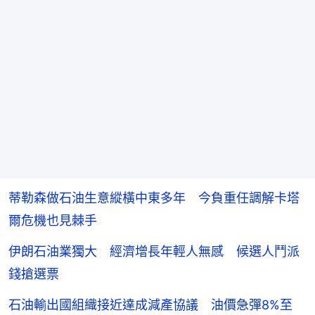
蒂勒森做石油生意縱橫中東多年 今負重任調解卡塔
爾危機也見棘手
伊朗石油業獨大 經濟增長年輕人無感 候選人鬥派
錢搶選票
石油輸出國組織接近達成減產協議 油價急彈8%至