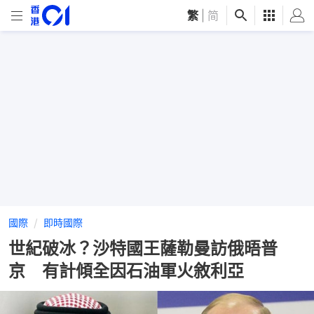
繁
|
简
國際
即時國際
世紀破冰？沙特國王薩勒曼訪俄晤普
京 有計傾全因石油軍火敘利亞