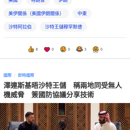
美伊關係（美國伊朗關係）
中東
沙特阿拉伯
沙特王儲穆罕默德
8
0
0
3
0
國際
即時國際
澤連斯基晤沙特王儲 稱兩地同受無人
機威脅 簽國防協議分享技術