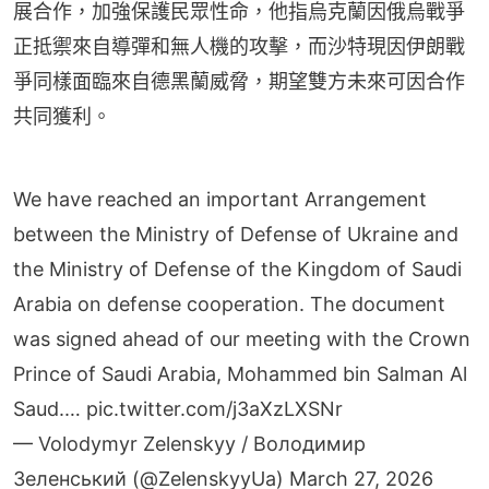
正抵禦來自導彈和無人機的攻擊，而沙特現因伊朗戰
爭同樣面臨來自德黑蘭威脅，期望雙方未來可因合作
共同獲利。
We have reached an important Arrangement
between the Ministry of Defense of Ukraine and
the Ministry of Defense of the Kingdom of Saudi
Arabia on defense cooperation. The document
was signed ahead of our meeting with the Crown
Prince of Saudi Arabia, Mohammed bin Salman Al
Saud.…
pic.twitter.com/j3aXzLXSNr
— Volodymyr Zelenskyy / Володимир
Зеленський (@ZelenskyyUa)
March 27, 2026