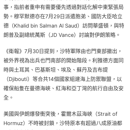
事，指前者重申有需要優先透過對話化解中東緊張局
勢。穆罕默德亦在7月29日派遣胞弟、國防大臣哈立
德（Khalid bin Salman Al Saud）訪問華盛頓，與特
朗普及副總統萬斯（JD Vance）討論對伊朗策略。
《衛報》7月30日提到，沙特軍隊由也門東部撤出，
被外界視為出兵也門南部的開始階段。利雅德方面同
時與土耳其、巴基斯坦、埃及、蘇丹及吉布提
（Djibouti）等合共14個國家組建海上防禦聯盟，以
確保船隻在曼德海峽、紅海和亞丁灣的航行自由及安
全。
美國與伊朗爆發衝突後，霍爾木茲海峽（Strait of 
Hormuz）不時被封鎖，沙特原本有超過八成原油都
是經該海峽出口，但目前在近半改經紅海運送。假如