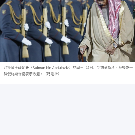
沙特國王薩勒曼（Salman bin Abdulaziz）於周三（4日）到訪莫斯科，身後為一
群俄羅斯守衛表示歡迎。（路透社）