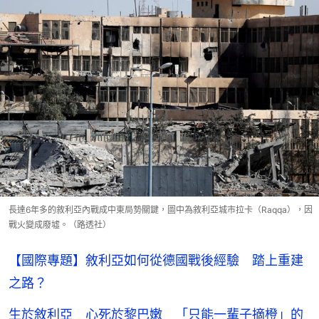
長達6年多的敘利亞內戰成中東局勢關鍵，圖中為敘利亞城市拉卡（Raqqa），因
戰火變成廢墟。（路透社）
【國際專題】敘利亞如何從德國戰後經驗 踏上重建
之路？
生於敘利亞 心死於黎巴嫩 「只能一輩子摘橙」的