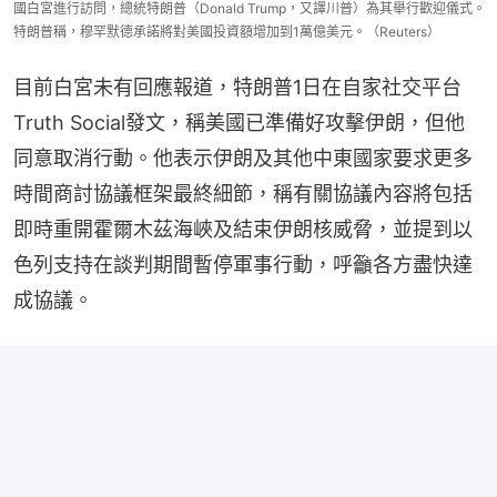
國白宮進行訪問，總統特朗普（Donald Trump，又譯川普）為其舉行歡迎儀式。
特朗普稱，穆罕默德承諾將對美國投資額增加到1萬億美元。（Reuters）
目前白宮未有回應報道，特朗普1日在自家社交平台
Truth Social發文，稱美國已準備好攻擊伊朗，但他
同意取消行動。他表示伊朗及其他中東國家要求更多
時間商討協議框架最終細節，稱有關協議內容將包括
即時重開霍爾木茲海峽及結束伊朗核威脅，並提到以
色列支持在談判期間暫停軍事行動，呼籲各方盡快達
成協議。