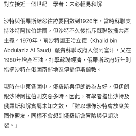
對立接近一個世紀　學者：未必輕易和解
沙特與俄羅斯結怨往跡要回數到1926年，當時蘇聯支
持沙特阿拉伯建國，但沙特不久後指斥蘇聯散播共產
主義。1979年，前沙特國王哈立德（Khalid bin 
Abdulaziz Al Saud）嚴責蘇聯政府入侵阿富汗，又在
1980年增產石油，打擊蘇聯經濟，俄羅斯政府近年則
指摘沙特在俄國南部地區傳播伊斯蘭教。
現時在中東各國中，俄羅斯與伊朗最為友好，但伊朗
跟沙特阿拉伯則交惡多時。因此，有學者指出沙特及
俄羅斯和解實屬未知之數，「難以想像沙特會放棄美
國作盟友，同樣不會想到俄羅斯會冒險與伊朗決
裂。」