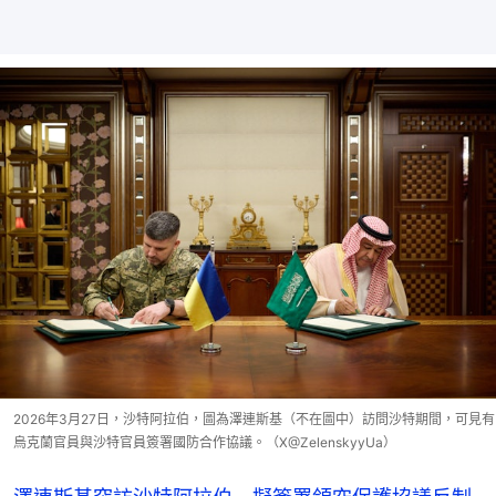
2026年3月27日，沙特阿拉伯，圖為澤連斯基（不在圖中）訪問沙特期間，可見有
烏克蘭官員與沙特官員簽署國防合作協議。（X@ZelenskyyUa）
澤連斯基突訪沙特阿拉伯 擬簽署領空保護協議反制
伊朗無人機攻擊