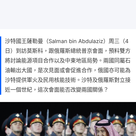
沙特國王薩勒曼（Salman bin Abdulaziz）周三（4
日）到訪莫斯科，跟俄羅斯總統普京會面，預料雙方
將討論能源項目合作以及中東地區局勢。兩國同屬石
油輸出大國，是次見面或會促進合作，俄國亦可能為
沙特提供軍火及民用核能技術。沙特及俄羅斯對立接
近一個世紀，這次會面能否改變兩國關係？