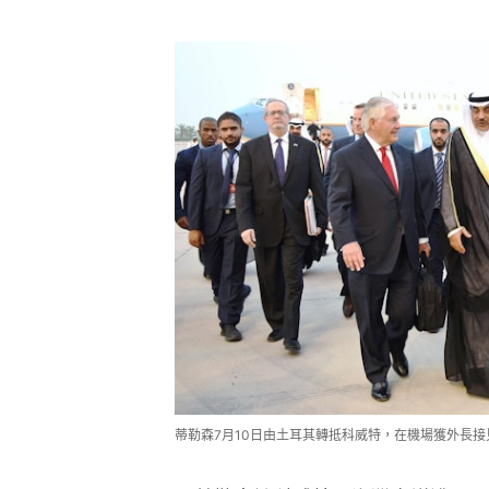
蒂勒森7月10日由土耳其轉抵科威特，在機場獲外長