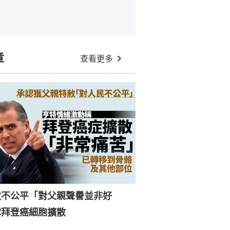
章
查看更多
赦不公平「對父親聲譽並非好
露拜登癌細胞擴散