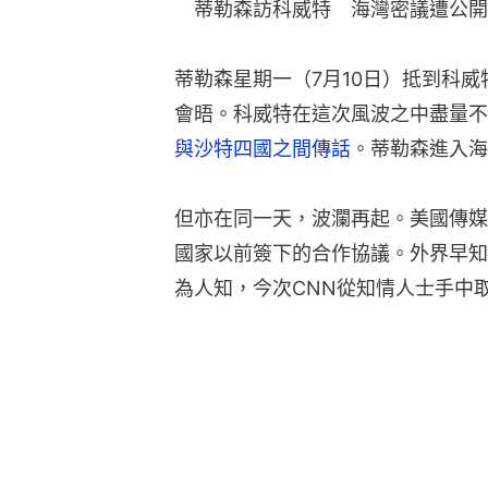
　蒂勒森訪科威特　海灣密議遭公開
蒂勒森星期一（7月10日）抵到科威特，
會晤。科威特在這次風波之中盡量不
與沙特四國之間傳話
。蒂勒森進入海
但亦在同一天，波瀾再起。美國傳媒
國家以前簽下的合作協議。外界早知
為人知，今次CNN從知情人士手中