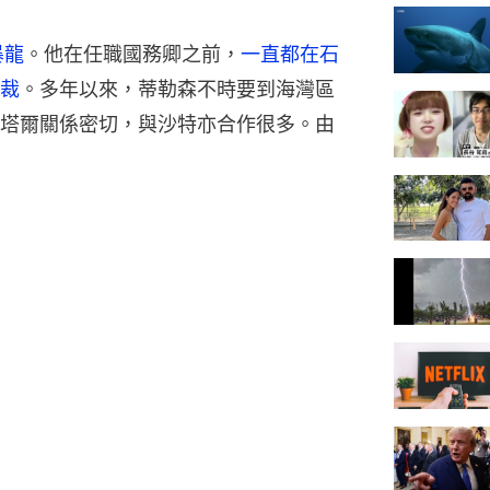
暴龍
。他在任職國務卿之前，
一直都在石
裁
。多年以來，蒂勒森不時要到海灣區
塔爾關係密切，與沙特亦合作很多。由