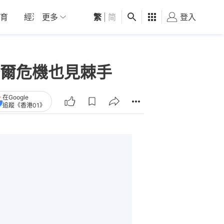
育
經濟
更多
01深圳
繁
觀點
|
简
健康
好食玩飛
登入
女
爾危機也見棘手
在Google
追蹤《香港01》