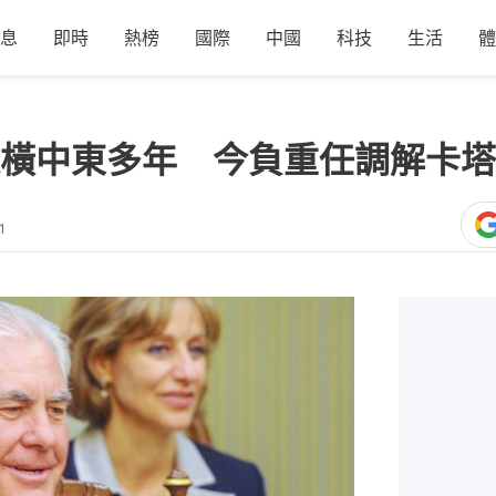
息
即時
熱榜
國際
中國
科技
生活
體
橫中東多年 今負重任調解卡塔
1