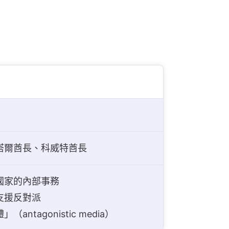
塔爾酋長、科威特酋長
國家的內部事務
支援反對派
ntagonistic media）