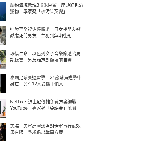
紐約海域驚現3.6米巨鯊！座頭鯨也淪
獵物 專家疑「核污染突變」
逼脫至全裸火燒體毛 日女找朋友殘
酷虐死前男友 主犯判無期徒刑
珍惜生命︱以色列女子音樂節遭哈馬
斯殺害 男友難忘創傷墳前自盡
泰國足球賽遇雷擊 24歲球員遭擊中
身亡 另有12人受傷｜慎入
Netflix、迪士尼傳推免費方案迎戰
YouTube 專家揭「免課金」風險
美媒：美軍高層認為對伊軍事行動效
果有限 尋求退出戰事方案