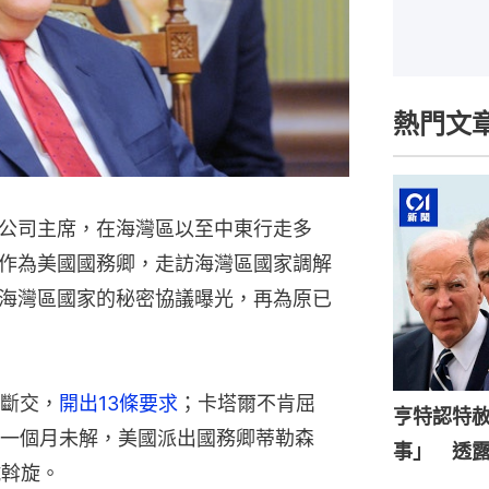
熱門文
公司主席，在海灣區以至中東行走多
作為美國國務卿，走訪海灣區國家調解
海灣區國家的秘密協議曝光，再為原已
斷交，
開出13條要求
；卡塔爾不肯屈
亨特認特
一個月未解，美國派出國務卿蒂勒森
事」 透
嘗試斡旋。