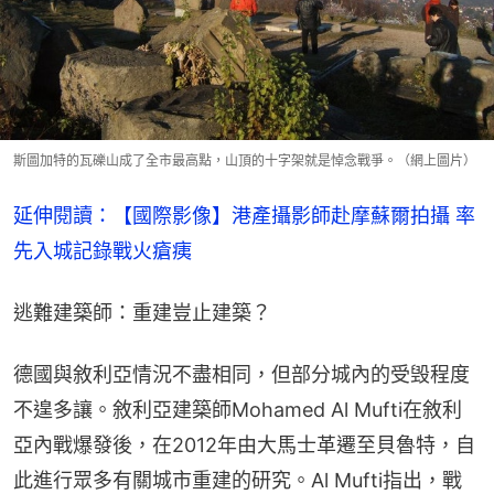
斯圖加特的瓦礫山成了全市最高點，山頂的十字架就是悼念戰爭。（網上圖片）
延伸閱讀：【國際影像】港產攝影師赴摩蘇爾拍攝 率
先入城記錄戰火瘡痍
逃難建築師：重建豈止建築？
德國與敘利亞情況不盡相同，但部分城內的受毁程度
不遑多讓。敘利亞建築師Mohamed Al Mufti在敘利
亞內戰爆發後，在2012年由大馬士革遷至貝魯特，自
此進行眾多有關城市重建的研究。Al Mufti指出，戰