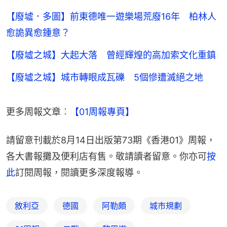
【廢墟．多圖】前東德唯一遊樂場荒廢16年 柏林人
愈詭異愈鍾意？
【廢墟之城】大起大落 曾經輝煌的高加索文化重鎮
【廢墟之城】城市轉眼成瓦礫 5個慘遭滅絕之地
更多周報文章︰
【01周報專頁】
請留意刊載於8月14日出版第73期《香港01》周報，
各大書報攤及便利店有售。敬請讀者留意。你亦可
按
此
訂閱周報，閱讀更多深度報導。
敘利亞
德國
阿勒頗
城市規劃