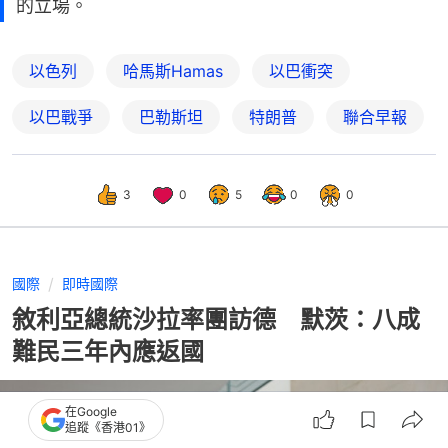
的立場。
以色列
哈馬斯Hamas
以巴衝突
以巴戰爭
巴勒斯坦
特朗普
聯合早報
3
0
5
0
0
國際
即時國際
敘利亞總統沙拉率團訪德 默茨：八成
難民三年內應返國
在Google
追蹤《香港01》