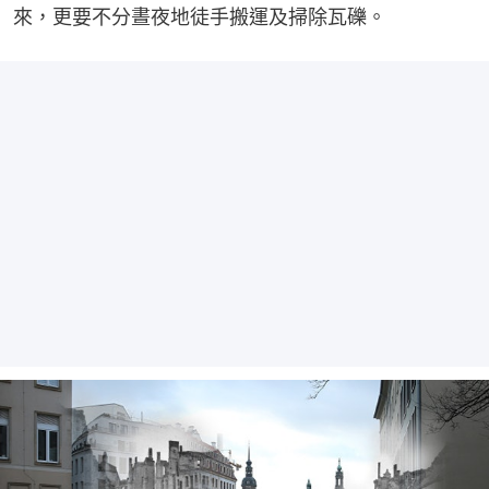
來，更要不分晝夜地徒手搬運及掃除瓦礫。