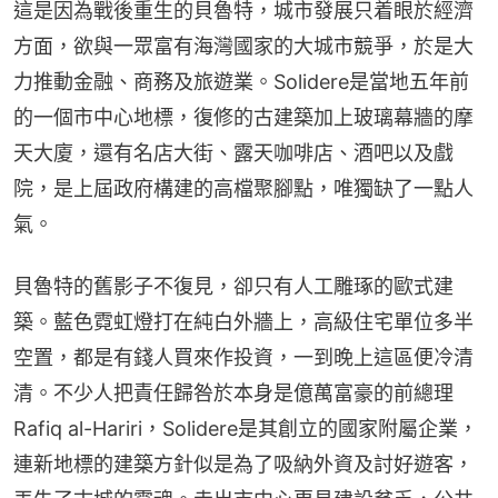
這是因為戰後重生的貝魯特，城市發展只着眼於經濟
方面，欲與一眾富有海灣國家的大城市競爭，於是大
力推動金融、商務及旅遊業。Solidere是當地五年前
的一個市中心地標，復修的古建築加上玻璃幕牆的摩
天大廈，還有名店大街、露天咖啡店、酒吧以及戲
院，是上屆政府構建的高檔聚腳點，唯獨缺了一點人
氣。
貝魯特的舊影子不復見，卻只有人工雕琢的歐式建
築。藍色霓虹燈打在純白外牆上，高級住宅單位多半
空置，都是有錢人買來作投資，一到晚上這區便冷清
清。不少人把責任歸咎於本身是億萬富豪的前總理
Rafiq al-Hariri，Solidere是其創立的國家附屬企業，
連新地標的建築方針似是為了吸納外資及討好遊客，