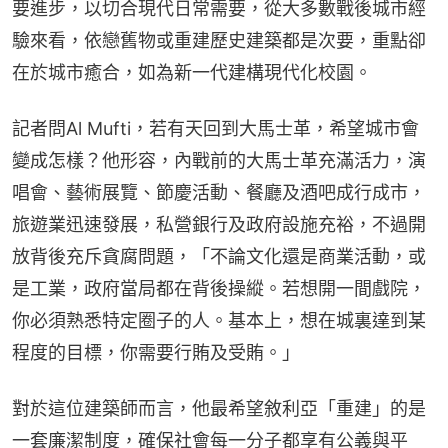
要進步，以切合現代日常需要，從大多數戰後城市經
驗來看，依戀舊物或重建歷史建築都是次要，重點卻
在於城市癒合，如為新一代建構現代化校園。
記者問Al Mufti，若有天回到大馬士革，希望城市會
變成怎樣？他形容，內戰前的大馬士革充滿活力，演
唱會、藝術展覽、節慶活動、餐廳及酒吧成行成市，
旅遊業迅速發展，私營銀行及政府設施充裕，不過開
放背後充斥貪腐問題，「不論文化還是商業活動，或
是工業，政府當局都在背後操縱。若想開一間戲院，
你必須熟悉特定圈子的人。基本上，想在城裏達到某
程度的目標，你需要行賄及受賄。」
對於這位建築師而言，他最希望敘利亞「重建」的是
一套廉潔制度，確保社會每一分子都享有公義與平