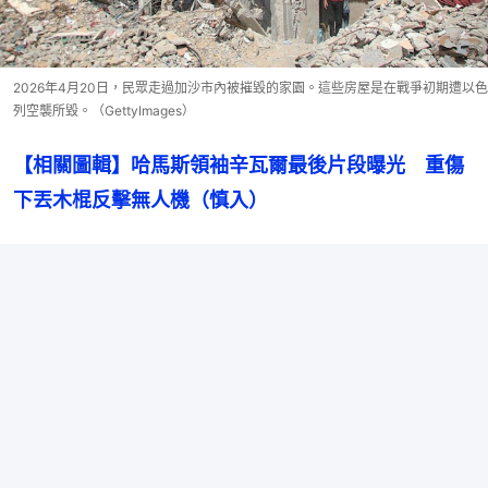
2026年4月20日，民眾走過加沙市內被摧毀的家園。這些房屋是在戰爭初期遭以色
列空襲所毀。（GettyImages）
【相關圖輯】哈馬斯領袖辛瓦爾最後片段曝光　重傷
下丟木棍反擊無人機（慎入）