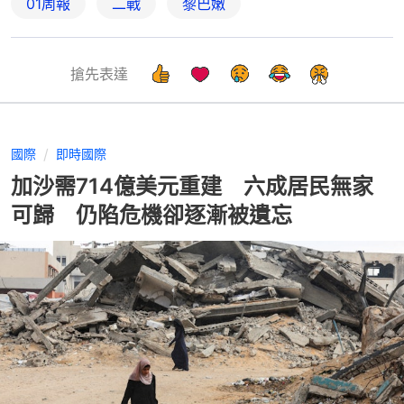
01周報
二戰
黎巴嫩
搶先表達
國際
即時國際
加沙需714億美元重建 六成居民無家
可歸 仍陷危機卻逐漸被遺忘