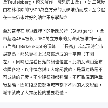
丘Teufelsberg，德文解作「魔鬼的山丘」，是二戰後
由柏林移除的7,500萬立方米的瓦礫堆積而成，至今壓
在一座仍未建好的納粹軍事學院之上。
至於當年在聯軍轟炸下的斯圖加特（Stuttgart），全
市超過45%被毁，150萬立方米的瓦礫就被堆到一座
市內高山Birkenkopf的頂峰，「長高」成為現時全市
最高點，那兒更插上以廢鐵造成的十字架（下圖
左），同時也是看日落的絕佳位置。此類瓦礫山遍布
德國各地，以作悼念與叫人銘記教誨，是重建過程不
可或缺的元素。不少建築師都強調，不可徹底消除戰
後瓦礫，因每段歷史都為城市刻下不同的人文層面，
城市就成了人類記憶的重要載體。