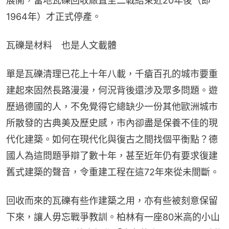
展開，當地瓦礫回收廠直至二戰結束近20年後（即
1964年）才正式停產。
瓦礫是材料 也是人文載體
單是瓦礫清理已花上十年八載，千瘡百孔的城市要重
建起來固然長路漫漫，何況背後還涉及眾多問題。遊
歷過德國的人，不免覺得它總缺少一份其他歐洲城市
所散發的古典美及歷史感，市內卻盡是保養不佳的現
代化建築。如何在現代化與復古之間找個平衡點？德
國人為這問題爭辯了數十年，甚至近年仍有要求復建
舊式建築的聲音，令重建工程在這72年來從未間斷。
回收而來的瓦礫有些作建築之用，亦有些被刻意保留
下來，讓人毋忘戰爭教訓。柏林有一座80米高的小山