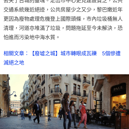
丟失了古城的靈魂。走出市中心更見建設貧乏，公共
交通系統幾近絕迹，公共房屋少之又少，黎巴嫩近年
更因為廢物處理危機登上國際頭條，市內垃圾桶無人
清理，河道亦堆滿了垃圾，問題拖延至今未解決，恐
怕進而污染地中海水質。
相關文章：【廢墟之城】城市轉眼成瓦礫　5個慘遭
滅絕之地