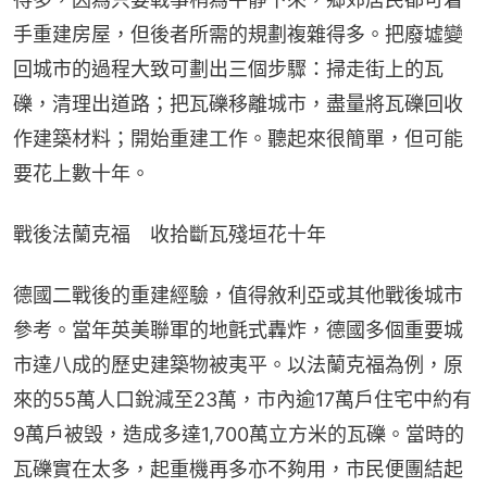
手重建房屋，但後者所需的規劃複雜得多。把廢墟變
回城市的過程大致可劃出三個步驟：掃走街上的瓦
礫，清理出道路；把瓦礫移離城市，盡量將瓦礫回收
作建築材料；開始重建工作。聽起來很簡單，但可能
要花上數十年。
戰後法蘭克福　收拾斷瓦殘垣花十年
德國二戰後的重建經驗，值得敘利亞或其他戰後城市
參考。當年英美聯軍的地氈式轟炸，德國多個重要城
市達八成的歷史建築物被夷平。以法蘭克福為例，原
來的55萬人口銳減至23萬，市內逾17萬戶住宅中約有
9萬戶被毁，造成多達1,700萬立方米的瓦礫。當時的
瓦礫實在太多，起重機再多亦不夠用，市民便團結起