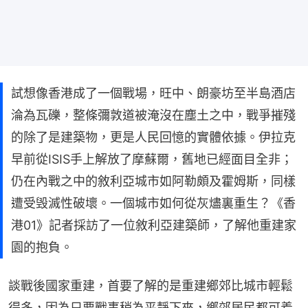
試想像香港成了一個戰場，旺中、朗豪坊至半島酒店
淪為瓦礫，整條彌敦道被淹沒在塵土之中，戰爭摧殘
的除了是建築物，更是人民回憶的實體依據。伊拉克
早前從ISIS手上解放了摩蘇爾，舊地已經面目全非；
仍在內戰之中的敘利亞城市如阿勒頗及霍姆斯，同樣
遭受毁滅性破壞。一個城市如何從灰燼裏重生？《香
港01》記者採訪了一位敘利亞建築師，了解他重建家
園的抱負。
談戰後國家重建，首要了解的是重建鄉郊比城市輕鬆
得多，因為只要戰事稍為平靜下來，鄉郊居民都可着