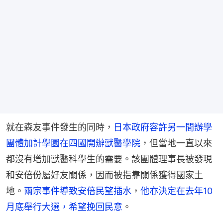
就在森友事件發生的同時，
日本政府容許另一間辦學
團體
加計學園
在四國開辦獸醫學院
，但當地一直以來
都沒有增加獸醫科學生的需要。該團體理事長被發現
和安倍份屬好友關係，因而被指靠關係獲得國家土
地。
兩宗事件導致安倍
民望插水
，
他亦決定在去年10
月底舉行
大選
，希望挽回民意
。