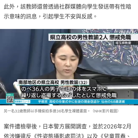
此外，該教師還曾透過社群媒體向學生發送帶有性暗
示意味的訊息，引起學生不安與反感。
另一名32歲教師以手機偷拍多達36名學生裸體畫面。（NHK影片截圖）
案件遭檢舉後，日本警方展開調查，並於2026年2月
依涉嫌違反《性姿態攝影處罰法》以及《兒童買春、