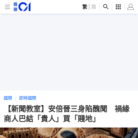
繁
|
简
國際
即時國際
【新聞教室】安倍晉三身陷醜聞 禍緣
商人巴結「貴人」買「賤地」