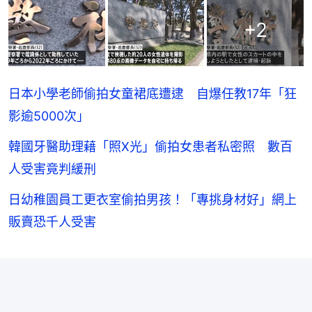
+
2
日本小學老師偷拍女童裙底遭逮 自爆任教17年「狂
影逾5000次」
韓國牙醫助理藉「照X光」偷拍女患者私密照 數百
人受害竟判緩刑
日幼稚園員工更衣室偷拍男孩！「專挑身材好」網上
販賣恐千人受害