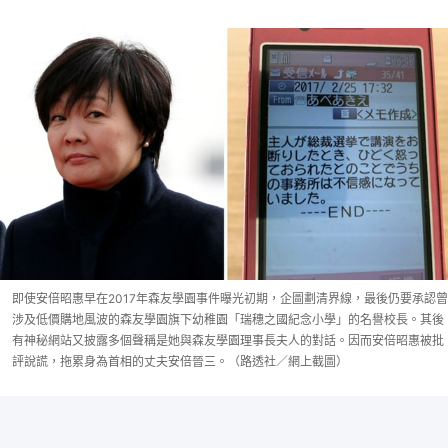
即使安倍昭惠早在2017年森友學園事件曝光初期，企圖劃清界線，最後仍要承認曾
涉及低價購地風波的森友學園旗下幼稚園「瑞穗之國紀念小學」的名譽校長。其後
有神秘網站又披露多個聲稱是她與森友學園理事長夫人的對話。因而安倍昭惠被批
評說謊，拖累身為首相的丈夫安倍晉三。（路透社／網上截圖）