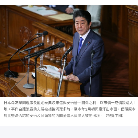
日本森友學園理事長籠池泰典涉嫌借與安倍晉三關係之利，以市價一成價錢購入土
地。事件自籠池泰典夫婦被捕後沉寂多時，至本年3月初再度浮出水面，使得原本
對此堅決否認的安倍及其領導的內閣全體人員陷入被動困境。（視覺中國）