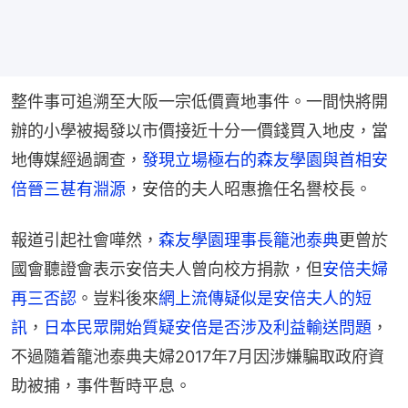
整件事可追溯至大阪一宗低價賣地事件。一間快將開
辦的小學被揭發以市價接近十分一價錢買入地皮，當
地傳媒經過調查，
發現立場極右的森友學園與首相安
倍晉三甚有淵源
，安倍的夫人昭惠擔任名譽校長。
報道引起社會嘩然，
森友學園理事長
籠池泰典
更曾於
國會聽證會表示安倍夫人曾向校方捐款，但
安倍夫婦
再三否認
。豈料後來
網上流傳疑似是安倍夫人的
短
訊
，
日本民眾開始
質疑
安倍是否涉及利益輸送問題
，
不過隨着籠池泰典夫婦2017年7月因涉嫌騙取政府資
助被捕，事件暫時平息。