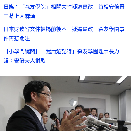
日媒：「森友學院」相關文件疑遭竄改 首相安倍晉
三惹上大麻煩
日本財務省文件被揭前後不一疑遭竄改 森友學園事
件再惹關注
【小學門醜聞】「我清楚記得」森友學園理事長力
證：安倍夫人捐款