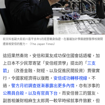
前文科省副大臣前川喜平去年5月底曾親身指證，在審議加計學園建獸醫學校期間
遭首相安倍的壓力。（The Japan Times）
這招果然奏效，安倍和黨友成功保住國會話語權，加
上日本不少民眾寄望「安倍經濟學」提出的「
三支
箭
」（改善金融、財經、以及促進民間投資）貫徹實
行，令國家經濟得以復甦，
安倍成功
轉移視線
。不
過，
警方月初
調查
逐漸暴露出更多內情
，亦有涉事的
公務員自殺，以及有官員下台
，而安倍晉三的盟友、
副首相兼財相麻生太郎周一較早時候就事件致歉，但