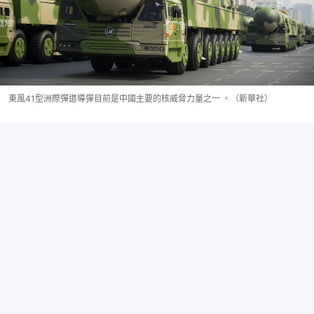
東風41型洲際彈道導彈目前是中國主要的核威脅力量之一 。（新華社）