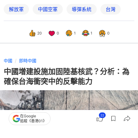
解放軍
中國空軍
導彈系統
台灣
20
0
1
1
0
中國
即時中國
中國增建設施加固陸基核武？分析：為
確保台海衝突中的反擊能力
22
在Google
追蹤《香港01》