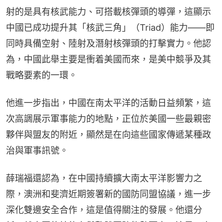
射的是具有核武能力、可搭載核彈頭的導彈，這顯示
中國已成功提升其「核武三角」（Triad）能力——即
同時具備空射、陸射及潛射核彈頭的打擊實力。他認
為，中國此舉主要是衝着美國而來，是美中競爭及其
戰略要素的一環。
他進一步指出，中國在南太平洋的活動日益頻繁，這
次高調展示軍事能力的地點，正位於美國一些最親密
夥伴與盟友的附近，顯然是在向這些國家傳遞某種政
治與軍事訊號。
薛瑞福還認為，在中國持續擴大南太平洋影響力之
際，澳洲和斐濟近期簽署新的國防同盟協議，進一步
深化雙邊安全合作，這是值得關注的發展。他還分