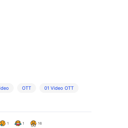
ideo
OTT
01‌ ‌Video‌ ‌OTT
1
1
16
國家發改委原副主任徐憲平判監15
:38