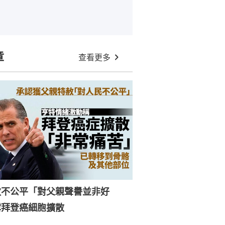
章
查看更多
赦不公平「對父親聲譽並非好
露拜登癌細胞擴散