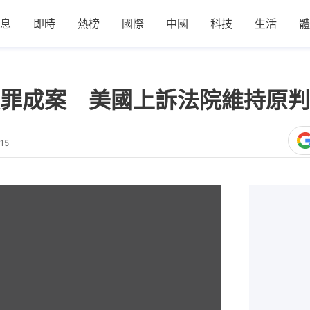
息
即時
熱榜
國際
中國
科技
生活
體
罪成案 美國上訴法院維持原判
15