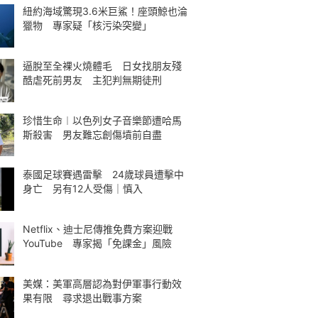
紐約海域驚現3.6米巨鯊！座頭鯨也淪
獵物 專家疑「核污染突變」
逼脫至全裸火燒體毛 日女找朋友殘
酷虐死前男友 主犯判無期徒刑
珍惜生命︱以色列女子音樂節遭哈馬
斯殺害 男友難忘創傷墳前自盡
泰國足球賽遇雷擊 24歲球員遭擊中
身亡 另有12人受傷｜慎入
Netflix、迪士尼傳推免費方案迎戰
YouTube 專家揭「免課金」風險
美媒：美軍高層認為對伊軍事行動效
果有限 尋求退出戰事方案