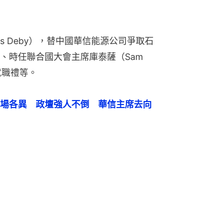
ss Deby），替中國華信能源公司爭取石
、時任聯合國大會主席庫泰薩（Sam 
就職禮等。
場各異　政壇強人不倒　華信主席去向
律顧問？ 拜登兒子於中烏有何勾當
料遣返香港
壇強人不倒 華信主席去向不明