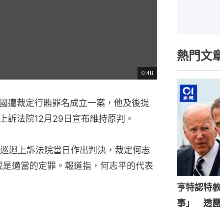
熱門文
0:48
總
共
時
間
國遭裁定行賄罪名成立一案，他及後提
上訴法院12月29日宣布維持原判。
巡迴上訴法院當日作出判決，裁定何志
罪成是適當的定罪。報道指，何志平的代表
亨特認特
事」 透