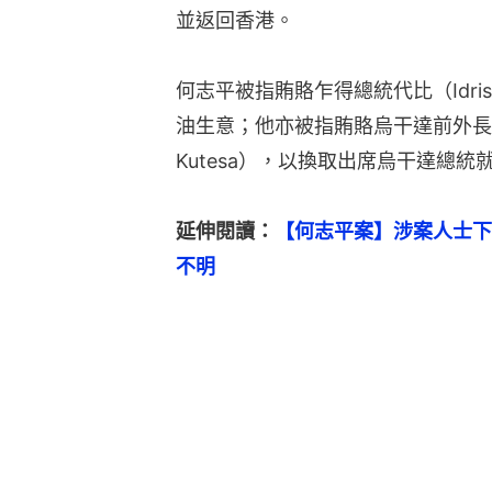
並返回香港。
何志平被指賄賂乍得總統代比（Idri
油生意；他亦被指賄賂烏干達前外長
Kutesa），以換取出席烏干達總統
延伸閱讀：
【何志平案】涉案人士下
不明
美國大選2020｜獲何志平聘任法
何志平6月8日美國紐約刑滿出獄 
【何志平案】涉案人士下場各異 政