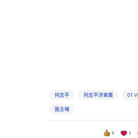
何志平
何志平涉貪案
01 V
我主場
6
2
中國
即時中國
受賄逾6200萬 
撰文：
朱加樟
出版：
2026-07-30 10:32
更新：
2026-07-30 10