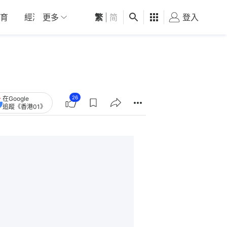
育
經濟
更多
01深圳
繁
觀點
|
简
健康
好食玩飛
登入
女
26
在Google
追蹤《香港01》