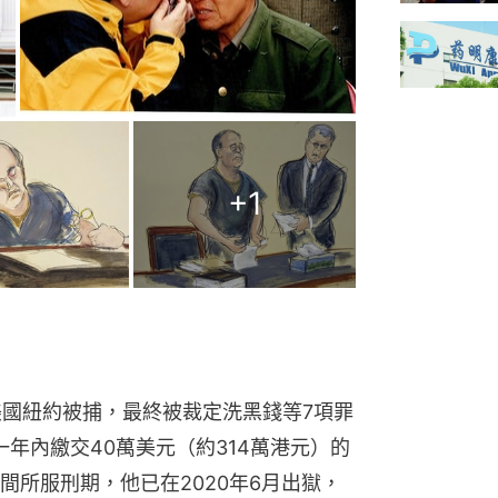
+
1
在美國紐約被捕，最終被裁定洗黑錢等7項罪
一年內繳交40萬美元（約314萬港元）的
間所服刑期，他已在2020年6月出獄，