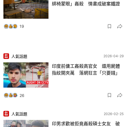
綁椅蒙眼」姦殺 情書成破案鐵證
19
人氣話題
2026-04-29
印度前傭工姦殺高官女 還用屍體
指紋開夾萬 落網狂言「只要錢」
26
人氣話題
2026-02-25
印男求歡被拒竟姦殺碩士女友 破