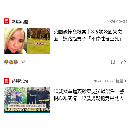
熱爆話題
2024-10-04
英國恐怖姦殺案｜3孩媽公園失意
識 遭路過男子「不停性侵至死」
36
熱爆話題
2024-09-27
精選 ★
10歲女童遭姦殺棄屍猛獸沼澤 警
揭心寒案情 17歲男疑犯竟是熟人
72