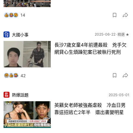
14
大國小事
2025-06-22
精選 ★
長沙7歲女童4年前遭姦殺 兇手欠
網貸心生煩躁犯案已被執行死刑
42
熱爆話題
2025-05-01
英籍女老師被強姦虐殺 冷血日男
靠這招逃亡2年半 還出書變明星