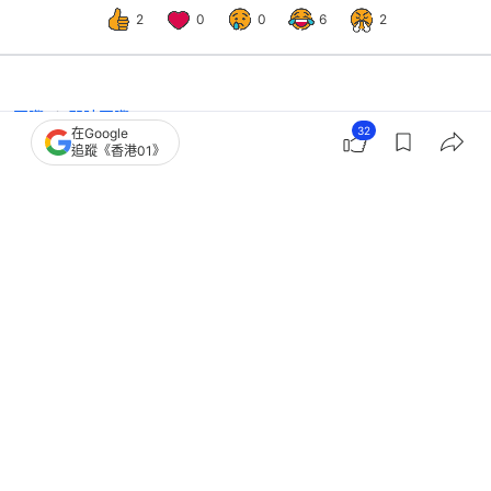
2
0
0
6
2
國際
即時國際
32
在Google
5月訪日本外國人減3.6% 中國遊客連
追蹤《香港01》
續6個月下滑