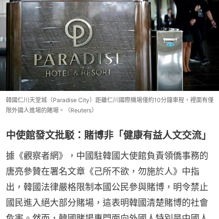
韓國仁川天堂城（Paradise City）距離仁川國際機場僅約10分鐘車程，裡面有僅
限外國人進場的賭場。（Reuters）
中使館發文批駁：賭博非「健康有益人文交流」
據《觀察者網》，中國駐韓國大使館負責領僑事務的
唐亮參贊在署名文章《己所不欲，勿施於人》中指
出，韓國法律嚴格限制本國公民參與賭博，明令禁止
國民進入絕大部分賭場，這表明韓國清楚賭博的社會
危害。然而，韓國賭場專門面向外國人特別是中國人