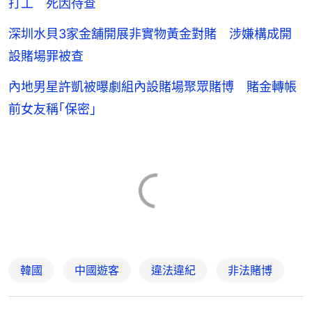
打工 死因待查
深圳水貝3家金舖開展非實物黃金對賭 涉嫌構成開
設賭場罪被查
內地男星許凱被曝劇組內設賭場聚眾賭博 賭金轉帳
前女友稱｢保密｣
韓國
中國遊客
違法違紀
非法賭博