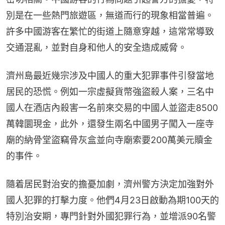
別是在一些熱門旅遊區，無道而行的現象相當普遍。
許多中國游客在繁忙的街道上隨意穿越，這常常導致
交通混亂，並對自身和他人的安全造成威脅。
濟州島最近幾宗涉及中國人的重大犯罪事件引發當地
居民的恐慌。例如一宗虛擬貨幣強盜殺人案，三名中
國人在酒店內殺害一名前來交易的中國人並盜走8500
萬韓圜現金，此外，還發生兩名中國男子闖入一座寺
廟的納骨堂盜竊骨灰盒並向寺廟索要200萬美元贖金
的事件。
隨着居民對治安的擔憂加劇，濟州警方決定加強對外
國人犯罪的打擊力度。他們4月23日啟動為期100天的
特別治安期，專門針對外國犯罪行為，並增派90名警