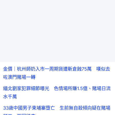
金價｜杭州師奶入市一周期貨遭斬倉蝕75萬 嘆似去
咗澳門賭場一轉
緬北劉家犯罪細節曝光 色情場所賺1.5億、賭場日流
水千萬
33歲中國男子柬埔寨墮亡 生前無自殺傾向疑在賭場