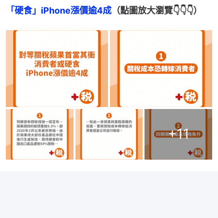
「硬食」iPhone漲價逾4成
（點圖放大瀏覽👇👇👇）
+
11