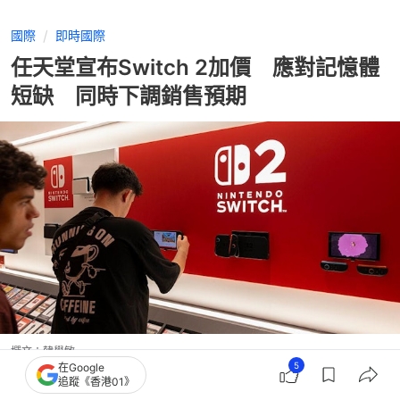
國際
即時國際
任天堂宣布Switch 2加價 應對記憶體
短缺 同時下調銷售預期
撰文：
韓學敏
5
在Google
出版：
2026-05-08 16:09
更新：
2026-05-09 08:08
追蹤《香港01》