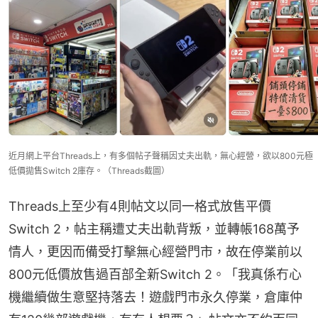
近月網上平台Threads上，有多個帖子聲稱因丈夫出軌，無心經營，欲以800元極
低價拋售Switch 2庫存。（Threads截圖）
Threads上至少有4則帖文以同一格式放售平價
Switch 2，帖主稱遭丈夫出軌背叛，並轉帳168萬予
情人，更因而備受打擊無心經營門市，故在停業前以
800元低價放售過百部全新Switch 2。「我真係冇心
機繼續做生意堅持落去！遊戲門市永久停業，倉庫仲