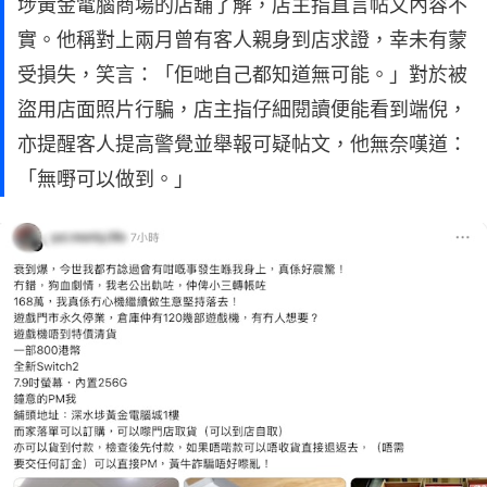
埗黃金電腦商場的店舖了解，店主指直言帖文內容不
實。他稱對上兩月曾有客人親身到店求證，幸未有蒙
受損失，笑言：「佢哋自己都知道無可能。」對於被
盜用店面照片行騙，店主指仔細閱讀便能看到端倪，
亦提醒客人提高警覺並舉報可疑帖文，他無奈嘆道：
「無嘢可以做到。」