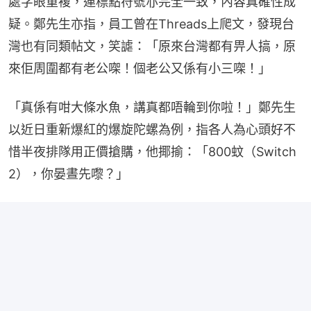
處字眼重複，連標點符號亦完全一致，內容真確性成
疑。鄭先生亦指，員工曾在Threads上爬文，發現台
灣也有同類帖文，笑謔：「原來台灣都有畀人搞，原
來佢周圍都有老公㗎！個老公又係有小三㗎！」
「真係有咁大條水魚，講真都唔輪到你啦！」鄭先生
以近日重新爆紅的爆旋陀螺為例，指各人為心頭好不
惜半夜排隊用正價搶購，他揶揄：「800蚊（Switch 
2），你晏晝先嚟？」