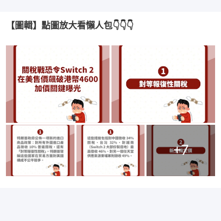
【圖輯】點圖放大看懶人包👇👇👇
+
7