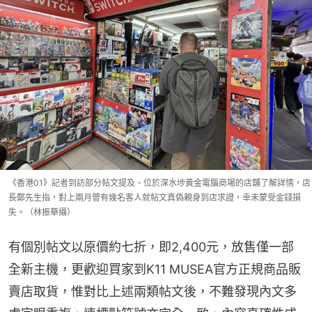
《香港01》記者到訪部分帖文提及、位於深水埗黃金電腦商場的店舖了解詳情，店
長鄭先生指，對上兩月曾有幾名客人就帖文真偽親身到店求證，幸未蒙受金錢損
失。（林振華攝）
有個別帖文以原價約七折，即2,400元，放售僅一部
全新主機，更歡迎買家到K11 MUSEA官方正規商品販
賣店取貨，惟對比上述兩類帖文後，不難發現內文多