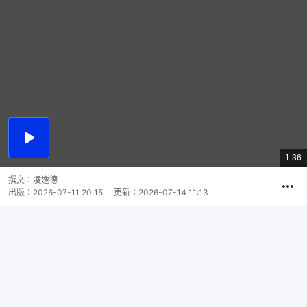
播
放
1:36
總
影
共
片
時
撰文：
凌逸德
間
出版：
2026-07-11 20:15
更新：
2026-07-14 11:13