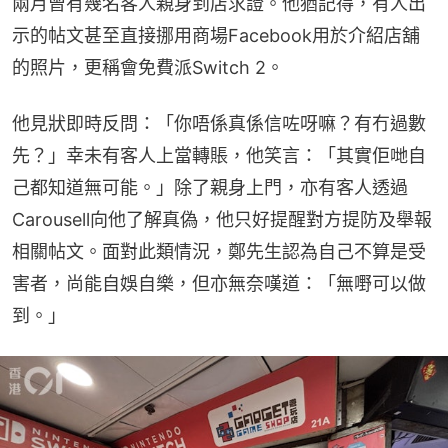
兩月曾有幾名客人親身到店求證。他猶記得，有人出
示的帖文甚至直接挪用商場Facebook用於介紹店舖
的照片，更稱會免費派Switch 2。
他見狀即時反問：「你唔係真係信咗呀嘛？有冇過數
先？」幸未有客人上當轉賬，他笑言：「其實佢哋自
己都知道無可能。」除了親身上門，亦有客人透過
Carousell向他了解真偽，他只好提醒對方提防及舉報
相關帖文。面對此類情況，鄭先生認為自己不算是受
害者，尚能自娛自樂，但亦無奈嘆道：「無嘢可以做
到。」