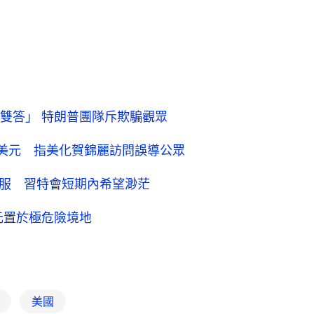
題雙答」 特朗普團隊斥欺騙觀眾
億美元 指美化賀錦麗訪問誤導公眾
屈服 習特會短期內希望渺茫
元置於極危險境地
美國