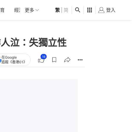
育
經濟
更多
01深圳
繁
觀點
|
简
健康
好食玩飛
登入
女
作人泣：失獨立性
16
在Google
追蹤《香港01》