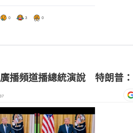
0
3
0
廣播頻道播總統演說 特朗普：
37