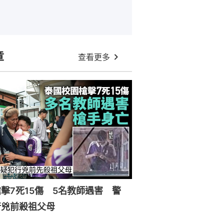
章
查看更多
擊7死15傷 5名教師遇害 警
行兇前殺祖父母