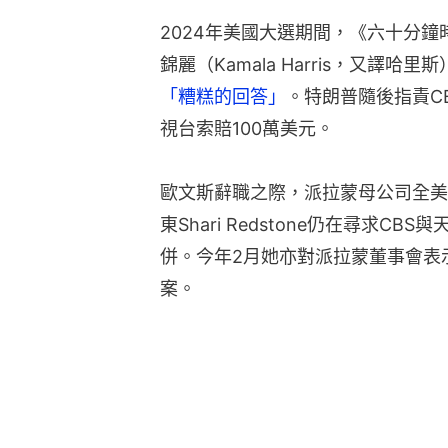
2024年美國大選期間，《六十分鐘
錦麗（Kamala Harris，又譯
「糟糕的回答」
。特朗普隨後指責C
視台索賠100萬美元。
歐文斯辭職之際，派拉蒙母公司全美娛樂公司
東Shari Redstone仍在尋求CBS與
併。今年2月她亦對派拉蒙董事會表
案。