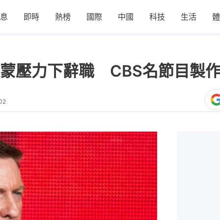
息
即時
熱榜
國際
中國
科技
生活
體
蒙壓力下辭職 CBS名節目製
02