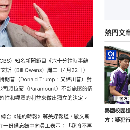
熱門文
CBS）知名新聞節目《六十分鐘時事雜
文斯（Bill Owens）周二（4月22日）
普（Donald Trump，又譯川普）對
公司派拉蒙（Paramount）不斷施壓的情
確性和觀眾的利益來做出獨立的決定。
泰國校園槍
，綜合《紐約時報》等美媒報道，歐文斯
方：疑犯
在一份備忘錄中向員工表示：「我將不再