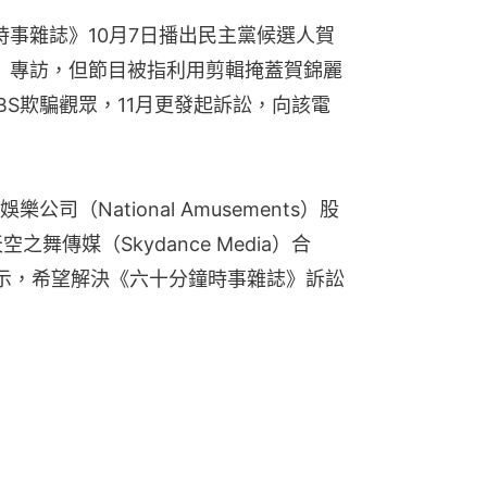
時事雜誌》10月7日播出民主黨候選人賀
哈里斯）專訪，但節目被指利用剪輯掩蓋賀錦麗
BS欺騙觀眾，11月更發起訴訟，向該電
（National Amusements）股
天空之舞傳媒（Skydance Media）合
示，希望解決《六十分鐘時事雜誌》訴訟