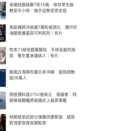
泰國校園槍擊7死15傷 倖存學生躲
教室半小時：槍手從教室旁走過
馬航機師涉偷運7萬粒搖頭丸 遭印尼
海關查獲最高可判死刑｜有片
:20
熊本7.1級地震襲醫院 手術室劇烈搖
晃 醫生奮身護病人｜有片
颱風白海豚吹襲日本沖繩 當局疏散
逾26萬人
總造價料達2750億美元 美國會：特
朗普級戰艦將是國史上最貴軍艦
特朗普承認部分彈藥供應緊張 威脅
對洩密官員長期監禁