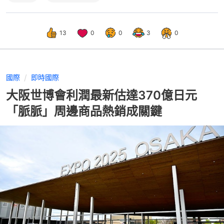
13
0
0
3
0
國際
即時國際
大阪世博會利潤最新估達370億日元
「脈脈」周邊商品熱銷成關鍵