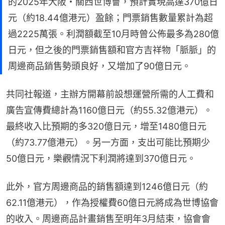
的2025年大阪・關西世博會，預計實現高達370億日
元（約18.44億港元）盈餘；門票銷售數量累計為超
過2225萬張。利潤額截至10月時曾公佈最多為280億
日元，但之後的門票銷售額和官方吉祥物「脈脈」的
周邊商品銷售勢頭良好，又增加了90億日元。
共同社報道，主辦方開幕前設想運營所需的人工費和
廣告宣傳費總計為1160億日元（約55.32億港元）。
最終收入比預期的多320億日元，增至1480億日元
（約73.77億港元）。另一方面，支出可能比預期少
50億日元，樂觀情況下利潤將達到370億日元。
此外，官方周邊商品的銷售額達到1246億日元（約
62.11億港元），作為授權費60億日元將成為世博協會
的收入。周邊商品計畫銷售至明年3月結束，協會會