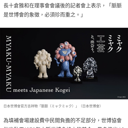
長十倉雅和在理事會會議後的記者會上表示，「脈脈
是世博會的象徵，必須珍而重之。」
日本世博會官方吉祥物「脈脈（ミャクミャク）」（日本世博會）
為填補會場建設費中民間負擔的不足部分，世博協會