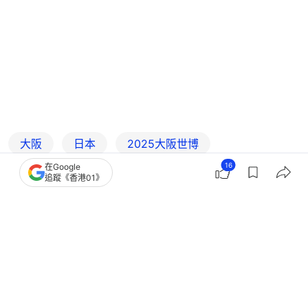
大阪
日本
2025大阪世博
16
在Google
追蹤《香港01》
2
0
0
0
0
國際
即時國際
大阪世博今閉幕 大批民眾通宵排隊
吉祥物「脈脈」成功翻身吸金