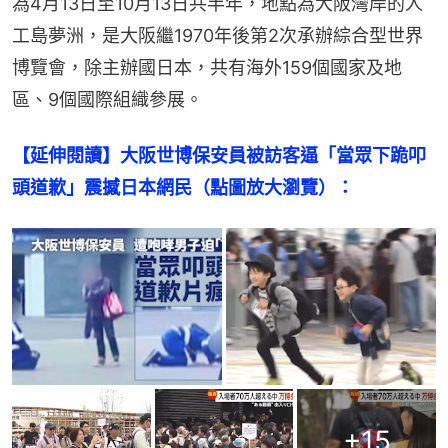
為4月13日至10月13日共半年，地點為大阪灣岸的人
工島夢洲，是大阪繼1970年後第2次承辦綜合型世界
博覽會，除主辦國日本，共有海外159個國家及地
區、9個國際組織參展。
【延伸閱讀】大阪世博保安員被訪客逼「當眾下跪叩
頭道歉」震撼日本網民（點圖放大瀏覽）：
+
15