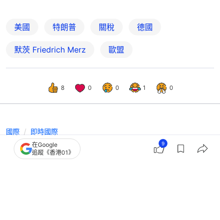
美國
特朗普
關稅
德國
默茨 Friedrich Merz
歐盟
8
0
0
1
0
國際
即時國際
9
在Google
盧特尼克料今年首季度GDP增長逾5%
追蹤《香港01》
警告歐洲勿報復美國關稅