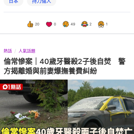
日本
持刀傷人
20
0
49
2
1
熱話
人氣話題
倫常慘案｜40歲牙醫殺2子後自焚 警
方揭離婚與前妻爆撫養費糾紛