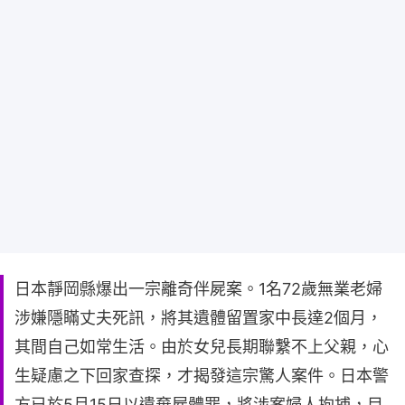
日本靜岡縣爆出一宗離奇伴屍案。1名72歲無業老婦
涉嫌隱瞞丈夫死訊，將其遺體留置家中長達2個月，
其間自己如常生活。由於女兒長期聯繫不上父親，心
生疑慮之下回家查探，才揭發這宗驚人案件。日本警
方已於5月15日以遺棄屍體罪，將涉案婦人拘捕，目