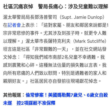
社區沉痛哀悼 警局長痛心：涉及兒童難以理解
渥太華警局局長鄧洛普警司（Supt. Jamie Dunlop）
在
記者會
上表示：「這對家屬、朋友和鄰居來說都是1
宗非常悲慘的事件。尤其涉及到孩子時，就更令人難
以理解。」渥太華市長薩特克利夫（Mark Sutcliffe）
坦言這是社區「非常艱難的一天」，並在社交網站發
文悼念：「得知我們城市南部2名兒童不幸遇難，我
感到震驚和心碎。這種無法估量的損失難以言表，我
向所有悲痛的人們致以慰問，特別是遇難者的家人和
親朋好友。」社區居民亦自發前往現場獻花悼念。
其他報道：
倫常慘案！美國媽勒斃7歲兒、6歲女自殺
未遂　控2項謀殺不准保釋