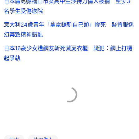
日本廣島縣福山市女高中生涉持刀傷人被捕 至少3
名學生受傷送院
意大利24歲青年「拿電鋸斬自己頭」慘死 疑曾服迷
幻藥致精神錯亂
日本16歲少女遭網友斬死藏屍衣櫃 疑犯：網上打機
起爭執