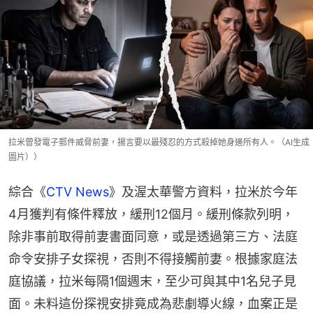
拉米曾發電子郵件威脅前妻，揚言要以最殘忍的方式殺掉她身邊所有人。（AI生成
圖片））
綜合《
CTV News
》及渥太華警方資料，拉米於今年
4月獲判有條件釋放，緩刑12個月。緩刑條款列明，
除非事前取得前妻書面同意，或是透過第三方、法庭
命令安排子女探視，否則不得接觸前妻。根據家庭法
庭協議，拉米每隔1個週末，至少可與其中1名兒子見
面。未料這份探視安排竟成為悲劇導火線，血案正是