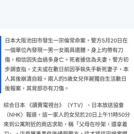
日本大阪池田市發生一宗倫常命案，警方5月20日在
一個單位內發現一男一女兩具遺體，身上均帶有刀
傷，相信因失血過多身亡。死者據信為夫妻，警方初
步調查指，丈夫或在數日前因爭執失手斬死妻子，本
人其後崩潰自殺。兩人的5歲女兒伴屍獨自生活數日
後報案，其背部亦有刀傷。
綜合日本 《讀賣電視台》（YTV）、日本放送協會
（NHK）報道，這一家人的女兒於20日上午11時50分
來到公寓附近的商店求助，稱「父母在吵架，還拿着
刀」，店員獲悉事件後通報警方，這才將這宗慘案曝