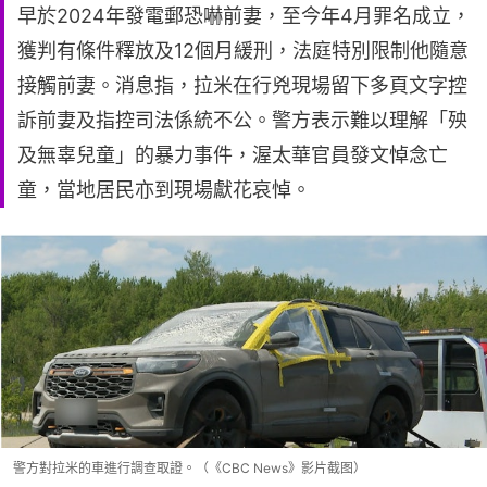
早於2024年發電郵恐嚇前妻，至今年4月罪名成立，
獲判有條件釋放及12個月緩刑，法庭特別限制他隨意
接觸前妻。消息指，拉米在行兇現場留下多頁文字控
訴前妻及指控司法係統不公。警方表示難以理解「殃
及無辜兒童」的暴力事件，渥太華官員發文悼念亡
童，當地居民亦到現場獻花哀悼。
警方對拉米的車進行調查取證。（《CBC News》影片截图）