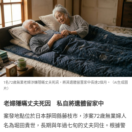
1名72歲無業老婦涉嫌隱瞞丈夫死訊，將其遺體留置家中長達2個月。（AI生成圖
片）
老婦隱瞞丈夫死因 私自將遺體留家中
案發地點位於日本靜岡縣藤枝市，涉案72歲無業婦人
名為堀田貴世，長期與年過七旬的丈夫同住。根據警