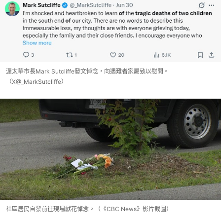
渥太華市長Mark Sutcliffe發文悼念，向遇難者家屬致以慰問。
（X@_MarkSutcliffe）
社區居民自發前往現場獻花悼念。（《CBC News》影片截圖）