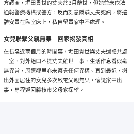
方調查，堀田貴世的丈夫於3月離世，但她並未依法
通報醫療機構或警方，反而刻意隱瞞丈夫死訊，將遺
體安置在臥室床上，私自留置家中不處理。
女兒聯繫父親無果 回家揭發真相
在長達近兩個月的時間裏，堀田貴世與丈夫遺體共處
一室，對外絕口不提丈夫離世一事，生活作息看似毫
無異常，周遭鄰里亦未察覺任何異樣。直到最近，搬
出外面居住的女兒多次致電父親無果，懷疑家中出
事，專程返回藤枝市父母家探望。