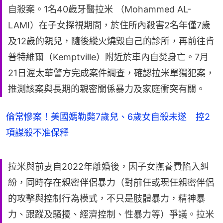
自殺案。1名40歲牙醫拉米 （Mohammed AL-
LAMI）在子女探視期間，於住所內殺害2名年僅7歲
及12歲的親兒，隨後縱火燒毀自己的診所，再前往肯
普特維爾（Kemptville）附近於車內自焚身亡。7月
21日渥太華警方完成案件調查，確認拉米單獨犯案，
推測該案與長期的親密關係暴力及家庭衝突有關。
倫常慘案！美國媽勒斃7歲兒、6歲女自殺未遂 控2
項謀殺不准保釋
拉米與前妻自2022年離婚後，因子女撫養費陷入糾
紛，同時存在親密伴侶暴力（對前任或現任親密伴侶
的攻擊與控制行為模式，不只是肢體暴力，精神暴
力、跟蹤及騷擾、經濟控制、性暴力等）爭議。拉米