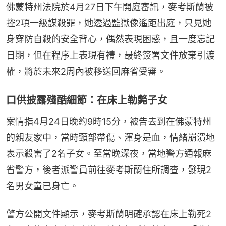
佛蒙特州法院於4月27日下午開庭審訊，麥考斯蘭被
控2項一級謀殺罪，她透過監獄像遙距出庭，只見她
身穿防自殺的安全背心，偶然表現困惑，且一度忘記
日期，但在程序上表現有禮，最終簽署文件放棄引渡
權，將於未來2周內被移送回麻省受審。
口供披露殘酷細節：在床上勒斃子女
案情指4月24日晚約9時15分，被告去到在佛蒙特州
的親友家中，當時頸部帶傷、渾身是血，情緒崩潰地
表示殺害了2名子女。至當晚深夜，當地警方通報麻
省警方，後者派警員前往麥考斯蘭住所調查，發現2
名男女童已身亡。
警方公開文件顯示，麥考斯蘭明確承認在床上勒死2