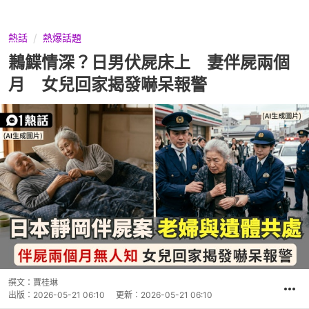
熱話
熱爆話題
鶼鰈情深？日男伏屍床上 妻伴屍兩個
月 女兒回家揭發嚇呆報警
撰文：
賈桂琳
出版：
2026-05-21 06:10
更新：
2026-05-21 06:10