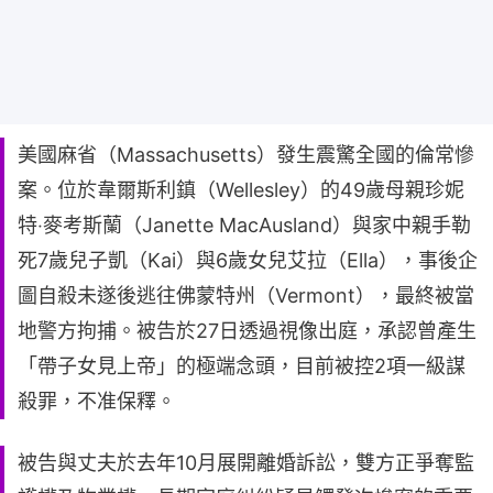
美國麻省（Massachusetts）發生震驚全國的倫常慘
案。位於韋爾斯利鎮（Wellesley）的49歲母親珍妮
特‧麥考斯蘭（Janette MacAusland）與家中親手勒
死7歲兒子凱（Kai）與6歲女兒艾拉（Ella），事後企
圖自殺未遂後逃往佛蒙特州（Vermont），最終被當
地警方拘捕。被告於27日透過視像出庭，承認曾產生
「帶子女見上帝」的極端念頭，目前被控2項一級謀
殺罪，不准保釋。
被告與丈夫於去年10月展開離婚訴訟，雙方正爭奪監