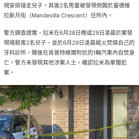
視安排接走兒子，其後2名男童被發現倒斃於曼德維
拉新月街（Mandevilla Crescent）住所內。
警方調查證實，拉米在6月28日晚或29日凌晨於案發
現場殺害2名兒子，並於6月29日凌晨縱火焚燒自己的
牙科診所，隨後在肯普特維爾附近的1輛汽車內自焚身
亡。警方未發現其他涉案人士，確認拉米為單獨犯
案。