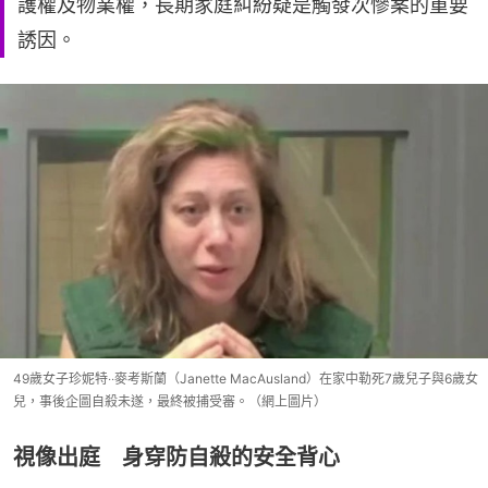
護權及物業權，長期家庭糾紛疑是觸發次慘案的重要
誘因。
49歲女子珍妮特‧‧麥考斯蘭（Janette MacAusland）在家中勒死7歲兒子與6歲女
兒，事後企圖自殺未遂，最終被捕受審。（網上圖片）
視像出庭 身穿防自殺的安全背心