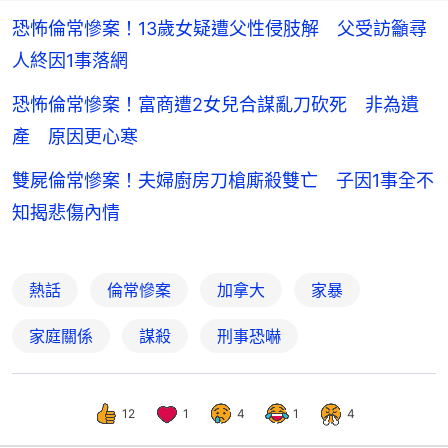
恐怖倫常慘案！13歲女疑遭父性侵肢解 父受訪籲尋
人終因1事落網
恐怖倫常慘案！富商遭2女兒合謀亂刀砍死 非為遺
產 原因更心寒
雙屍倫常慘案！夫婦廚房刀槍廝殺雙亡 子因1事全不
知揭悲傷內情
熱話
倫常慘案
加拿大
家暴
家庭關係
謀殺
刑事恐嚇
12
1
4
1
4