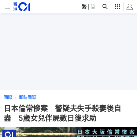
繁
|
简
國際
即時國際
日本倫常慘案 警疑夫失手殺妻後自
盡 5歲女兒伴屍數日後求助