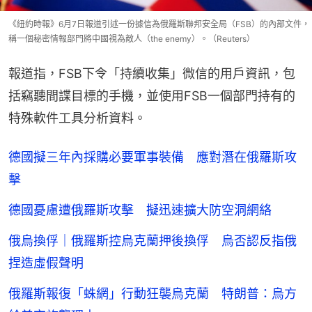
《紐約時報》6月7日報道引述一份據信為俄羅斯聯邦安全局（FSB）的內部文件，
稱一個秘密情報部門將中國視為敵人（the enemy）。（Reuters）
報道指，FSB下令「持續收集」微信的用戶資訊，包
括竊聽間諜目標的手機，並使用FSB一個部門持有的
特殊軟件工具分析資料。
德國擬三年內採購必要軍事裝備 應對潛在俄羅斯攻
擊
德國憂慮遭俄羅斯攻擊 擬迅速擴大防空洞網絡
俄烏換俘｜俄羅斯控烏克蘭押後換俘 烏否認反指俄
捏造虛假聲明
俄羅斯報復「蛛網」行動狂襲烏克蘭 特朗普：烏方