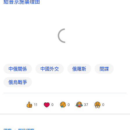
給普京施襲理由
中俄關係
中國外交
俄羅斯
間諜
俄烏戰爭
11
0
0
37
0