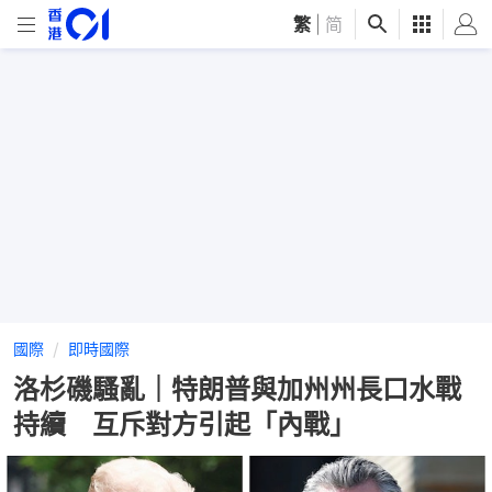
繁
|
简
國際
即時國際
洛杉磯騷亂｜特朗普與加州州長口水戰
持續 互斥對方引起「內戰」