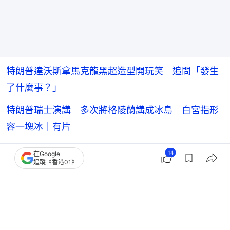
特朗普達沃斯拿馬克龍黑超造型開玩笑 追問「發生
了什麼事？」
特朗普瑞士演講 多次將格陵蘭講成冰島 白宮指形
容一塊冰｜有片
特朗普達沃斯演講「三大重點」 圍繞格陵蘭痛批歐
14
在Google
追蹤《香港01》
洲多國領袖
特朗普再TACO：已就格陵蘭制定協議框架 取消對
歐洲8國實施關稅