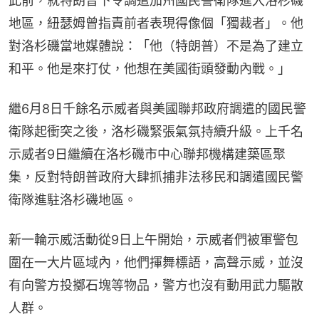
此前，就特朗普下令調遣加州國民警衛隊進入洛杉磯
地區，紐瑟姆曾指責前者表現得像個「獨裁者」。他
對洛杉磯當地媒體說：「他（特朗普）不是為了建立
和平。他是來打仗，他想在美國街頭發動內戰。」
繼6月8日千餘名示威者與美國聯邦政府調遣的國民警
衛隊起衝突之後，洛杉磯緊張氣氛持續升級。上千名
示威者9日繼續在洛杉磯市中心聯邦機構建築區聚
集，反對特朗普政府大肆抓捕非法移民和調遣國民警
衛隊進駐洛杉磯地區。
新一輪示威活動從9日上午開始，示威者們被軍警包
圍在一大片區域內，他們揮舞標語，高聲示威，並沒
有向警方投擲石塊等物品，警方也沒有動用武力驅散
人群。