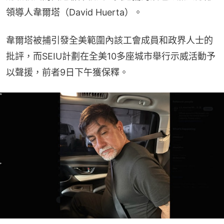
領導人韋爾塔（David Huerta）。
韋爾塔被捕引發全美範圍內該工會成員和政界人士的
批評，而SEIU計劃在全美10多座城市舉行示威活動予
以聲援，前者9日下午獲保釋。