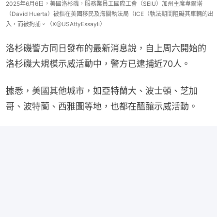
2025年6月6日，美國洛杉磯，服務業員工國際工會（SEIU）加州主席韋爾塔
（David Huerta）被指在美國移民及海關執法局（ICE（執法期間阻礙其車輛的出
入，而被拘捕。（X@USAttyEssayli）
洛杉磯警方同日發布的最新消息說，自上周六開始的
洛杉磯大規模示威活動中，警方已逮捕近70人。
據悉，美國其他城市，如亞特蘭大、波士頓、芝加
哥、波特蘭、西雅圖等地，也都在醞釀示威活動。