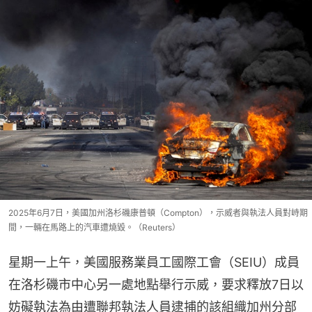
2025年6月7日，美國加州洛杉磯康普頓（Compton），示威者與執法人員對峙期
間，一輛在馬路上的汽車遭燒毀。（Reuters）
星期一上午，美國服務業員工國際工會（SEIU）成員
在洛杉磯市中心另一處地點舉行示威，要求釋放7日以
妨礙執法為由遭聯邦執法人員逮捕的該組織加州分部