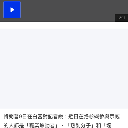
播
放
12:11
總
影
共
片
時
間
特朗普9日在白宮對記者說，近日在洛杉磯參與示威
的人都是「職業煽動者」、「叛亂分子」和「壞