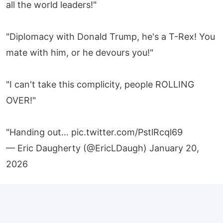
all the world leaders!"
"Diplomacy with Donald Trump, he's a T-Rex! You
mate with him, or he devours you!"
"I can't take this complicity, people ROLLING
OVER!"
"Handing out…
pic.twitter.com/PstlRcql69
— Eric Daugherty (@EricLDaugh)
January 20,
2026