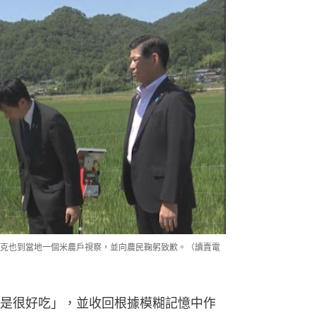
克也到當地一個米農戶視察，並向農民鞠躬致歉。（讀賣電
是很好吃」，並收回根據模糊記憶中作