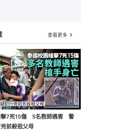
章
查看更多
擊7死15傷 5名教師遇害 警
行兇前殺祖父母