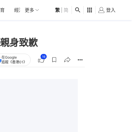
育
經濟
更多
01深圳
繁
觀點
|
简
健康
好食玩飛
登入
女
親身致歉
16
在Google
追蹤《香港01》