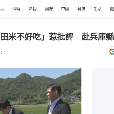
息
即時
熱榜
國際
中國
科技
生活
體
田米不好吃」惹批評 赴兵庫縣
00