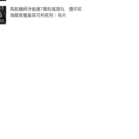
馬航機師涉偷運7萬粒搖頭丸 遭印尼
海關查獲最高可判死刑｜有片
:20