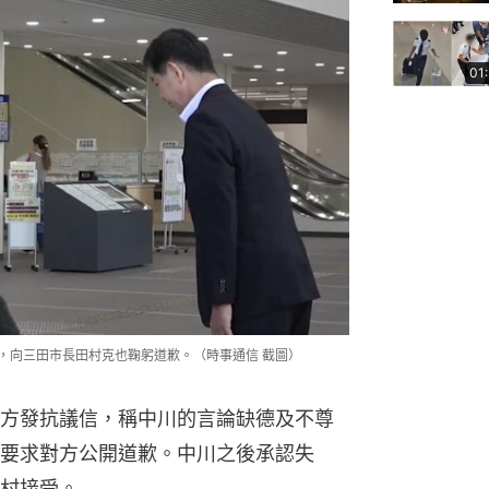
01
，向三田市長田村克也鞠躬道歉。（時事通信 截圖）
方發抗議信，稱中川的言論缺德及不尊
要求對方公開道歉。中川之後承認失
村接受。