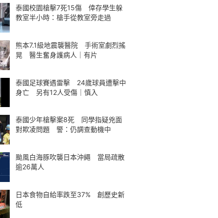
泰國校園槍擊7死15傷 倖存學生躲
教室半小時：槍手從教室旁走過
熊本7.1級地震襲醫院 手術室劇烈搖
晃 醫生奮身護病人｜有片
泰國足球賽遇雷擊 24歲球員遭擊中
身亡 另有12人受傷｜慎入
泰國少年槍擊案8死 同學指疑兇面
對欺凌問題 警：仍調查動機中
颱風白海豚吹襲日本沖繩 當局疏散
逾26萬人
日本食物自給率跌至37% 創歷史新
低