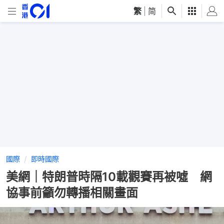
繁
|
简
國際
即時國際
美網｜特朗普時隔10載觀賽再被噓 網
協事前籲勿轉播相關畫面