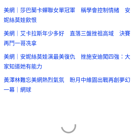
美網｜莎巴蘭卡蟬聯女單冠軍 稱學會控制情緒 安
妮絲莫娃飲恨
美網｜艾卡拉斯年少多好 直落三盤挫祖高域 決賽
再鬥一哥冼拿
美網｜安妮絲莫娃演最美復仇 挫施安迪闖四強：大
家知道她有能力
黃澤林難忘美網熱烈氣氛 盼月中維園出戰再創夢幻
一幕｜網球