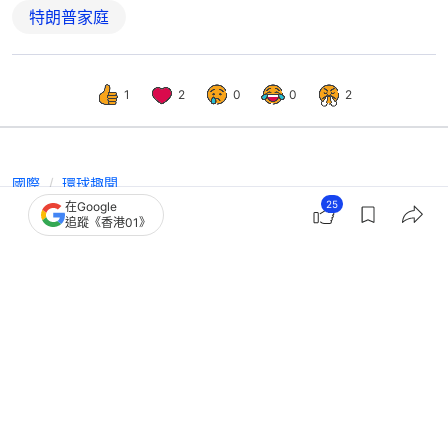
特朗普家庭
1
2
0
0
2
國際
環球趣聞
25
在Google
特朗普自家高球場比賽奪冠引質疑 網
追蹤《香港01》
民批為獲勝不惜作弊｜有片