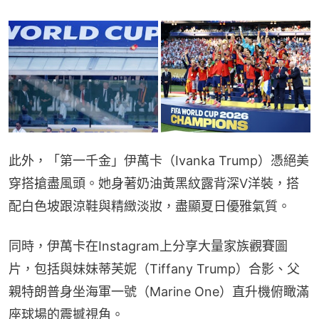
此外，「第一千金」伊萬卡（Ivanka Trump）憑絕美
穿搭搶盡風頭。她身著奶油黃黑紋露背深V洋裝，搭
配白色坡跟涼鞋與精緻淡妝，盡顯夏日優雅氣質。
同時，伊萬卡在Instagram上分享大量家族觀賽圖
片，包括與妹妹蒂芙妮（Tiffany Trump）合影、父
親特朗普身坐海軍一號（Marine One）直升機俯瞰滿
座球場的震撼視角。