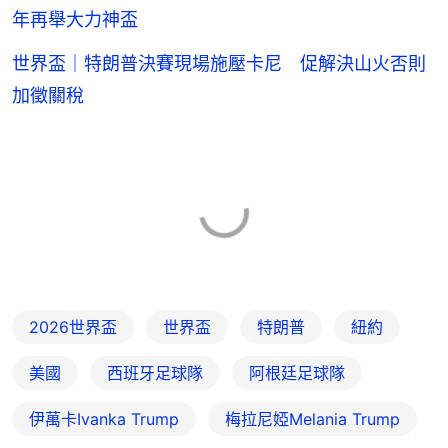
年再舉大力神盃
世界盃｜特朗普決賽現場施壓卡尼 促解決山火否則
加徵關稅
2026世界盃
世界盃
特朗普
紐約
美國
西班牙足球隊
阿根廷足球隊
伊萬卡Ivanka Trump
梅拉尼婭Melania Trump