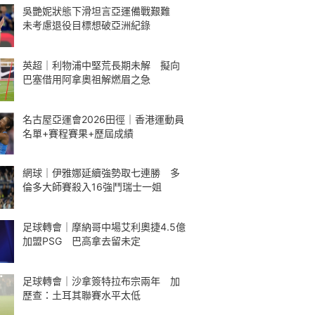
吳艷妮狀態下滑坦言亞運備戰艱難
未考慮退役目標想破亞洲紀錄
英超｜利物浦中堅荒長期未解 擬向
巴塞借用阿拿奧祖解燃眉之急
名古屋亞運會2026田徑｜香港運動員
名單+賽程賽果+歷屆成績
網球｜伊雅娜延續強勢取七連勝 多
倫多大師賽殺入16強鬥瑞士一姐
足球轉會｜摩納哥中場艾利奧捷4.5億
加盟PSG 巴高拿去留未定
足球轉會｜沙拿簽特拉布宗兩年 加
歷查：土耳其聯賽水平太低