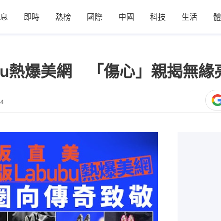
息
即時
熱榜
國際
中國
科技
生活
體
ubu熱爆美網 「傷心」親揭無緣
24