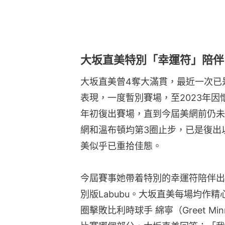
大坂直美特別「幸運符」陪伴 
大坂直美曾4奪大滿貫，最近一次已
表現，一度暫別賽場，至2023年因
年初復出賽場，直到今屆美網前仍未
網和溫布頓均第3圈止步，已是復出
美似乎已重拾佳態。
今屆賽事她帶着特別的幸運符陪伴出
別版Labubu。大坂直美每場均作精
圈擊敗比利時球手 綿寧（Greet M