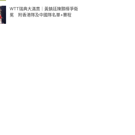
WTT瑞典大滿貫｜黃鎮廷陳顥樺爭衛
冕 附香港隊及中國隊名單+賽程