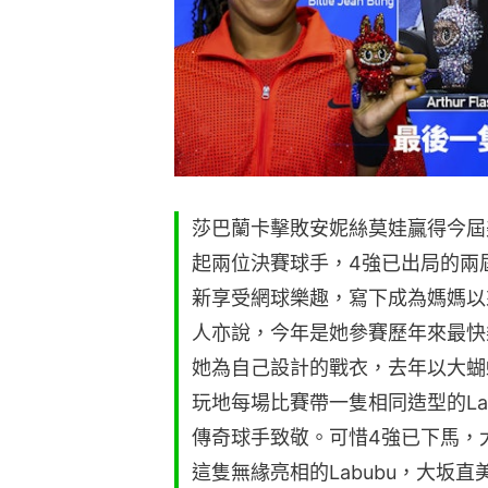
莎巴蘭卡擊敗安妮絲莫娃贏得今屆
起兩位決賽球手，4強已出局的兩
新享受網球樂趣，寫下成為媽媽以
人亦說，今年是她參賽歷年來最快
她為自己設計的戰衣，去年以大蝴
玩地每場比賽帶一隻相同造型的La
傳奇球手致敬。可惜4強已下馬，
這隻無緣亮相的Labubu，大坂