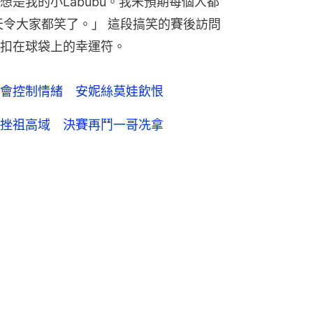
是我的小Labubu。我未預期每個人都
很開心她今天令大家都笑了。」 這段搞笑的賽後訪問
扣在球袋上的幸運符。
會控制情緒 安妮絲莫娃飲恨
挫祖高域 決賽再鬥一哥冼拿