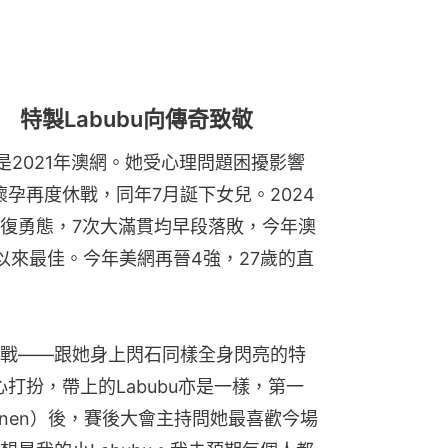
特製Labubu向傳奇致敬
是2021年澳網。她受心理問題困擾影響
懷孕再度休戰，同年7月誕下女兒。2024
復勇態，7次大滿貫均早段落敗，今年澳
以來最佳。今年美網再晉4強，27歲的直
戰——跟她身上閃石同樣全身閃亮的特
心打扮，帶上的Labubu亦是一樣，第一
innen）後，賽後大會主持問她最喜歡今場