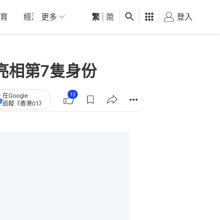
育
經濟
更多
01深圳
繁
觀點
|
简
健康
好食玩飛
登入
女
亮相第7隻身份
12
在Google
追蹤《香港01》