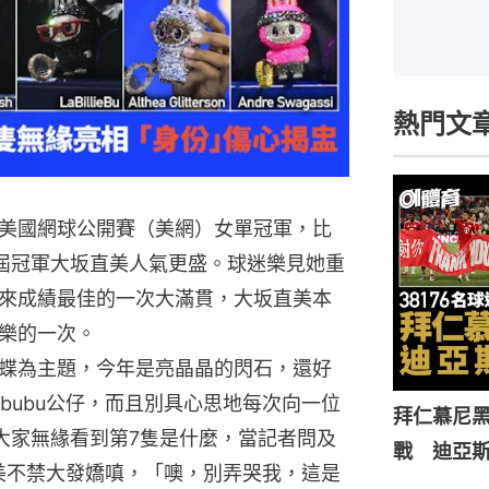
熱門文
美國網球公開賽（美網）女單冠軍，比
屆冠軍大坂直美人氣更盛。球迷樂見她重
來成績最佳的一次大滿貫，大坂直美本
樂的一次。
蝶為主題，今年是亮晶晶的閃石，還好
bubu公仔，而且別具心思地每次向一位
拜仁慕尼黑
大家無緣看到第7隻是什麼，當記者問及
戰 迪亞
直美不禁大發嬌嗔，「噢，別弄哭我，這是