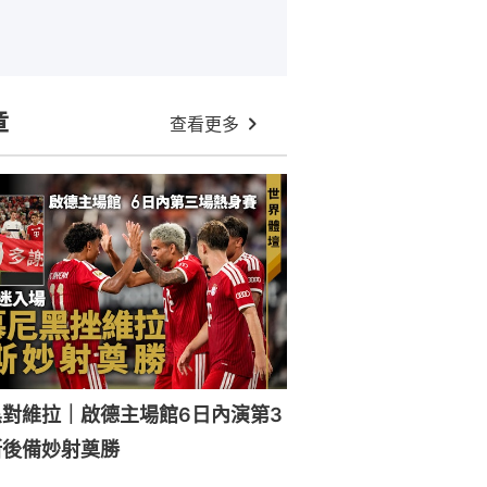
章
查看更多
對維拉｜啟德主場館6日內演第3
斯後備妙射奠勝