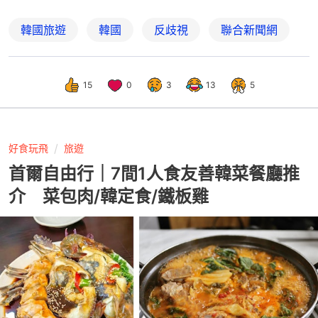
韓國旅遊
韓國
反歧視
聯合新聞網
15
0
3
13
5
好食玩飛
旅遊
首爾自由行｜7間1人食友善韓菜餐廳推
介 菜包肉/韓定食/鐵板雞