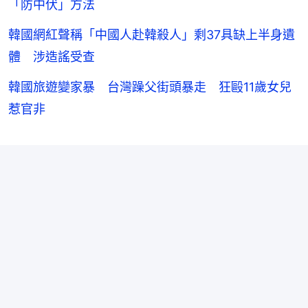
「防中伏」方法
韓國網紅聲稱「中國人赴韓殺人」剩37具缺上半身遺
體 涉造謠受查
韓國旅遊變家暴 台灣躁父街頭暴走 狂毆11歲女兒
惹官非