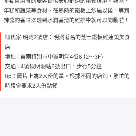
多獨自用餐的旅客提供安心舒適的用餐環境。雞肉、
年糕和蔬菜等食材，在熱熱的鐵板上炒過以後，等到
辣醬的香味滲透到水潤香滑的雞排中就可以開動啦！
柳氏家 明洞2號店：明洞著名的芝士鐵板雞連鎖美食
店
地址 : 首爾特別市中區明洞4街8 (2～3F)
交通 : 4號線明洞站6號出口，步行5分鐘
tip：圖片上為2人份的量。根據不同的店鋪，繁忙的
時段會要求2人份點餐