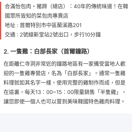
合滿怡包肉・豬蹄（總店）：40年的傳統味道！在韓
國眾所皆知的菜包肉專賣店
地址 : 首爾特別市中區蘭溪路201
交通 : 2號線新堂站2號出口，步行10分鐘
2. 一隻雞：白部長家（首爾鐘路）
在距離仁寺洞非常近的鐘路地區有一家備受當地人歡
迎的一隻雞專營店，名為「白部長家」。通常一隻雞
料理就如其名字一樣，使用完整的雞制作而成，但是
在這裏，每天13：00~15：00限量銷售「半隻雞」，
讓您即使一個人也可以嘗到美味韓國特色雞肉料理。