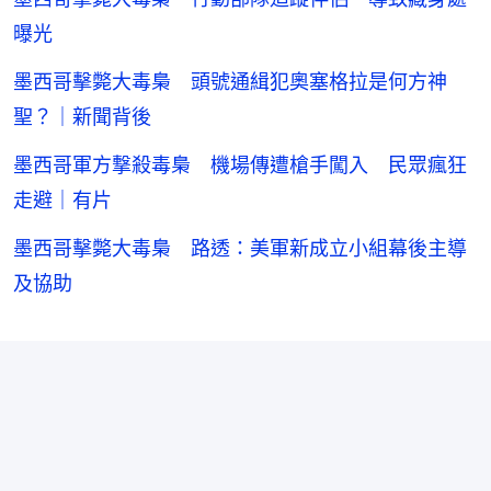
曝光
墨西哥擊斃大毒梟 頭號通緝犯奧塞格拉是何方神
聖？｜新聞背後
墨西哥軍方撃殺毒梟 機場傳遭槍手闖入 民眾瘋狂
走避｜有片
墨西哥擊斃大毒梟 路透：美軍新成立小組幕後主導
及協助