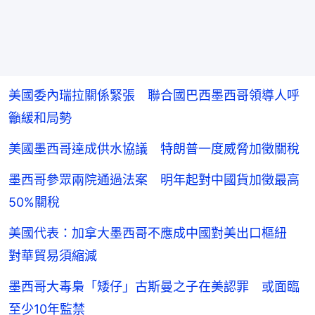
美國委內瑞拉關係緊張 聯合國巴西墨西哥領導人呼
籲緩和局勢
美國墨西哥達成供水協議 特朗普一度威脅加徵關稅
墨西哥參眾兩院通過法案 明年起對中國貨加徵最高
50%關稅
美國代表：加拿大墨西哥不應成中國對美出口樞紐
對華貿易須縮減
墨西哥大毒梟「矮仔」古斯曼之子在美認罪 或面臨
至少10年監禁