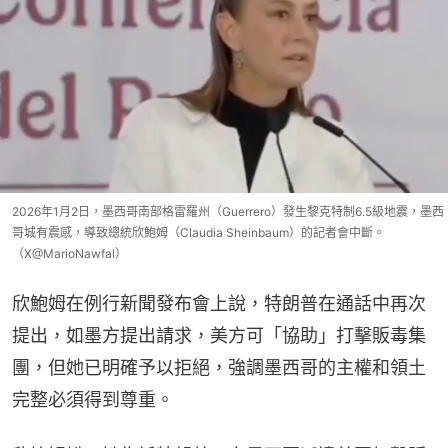
2026年1月2日，墨西哥南部格雷羅州（Guerrero）發生黎克特制6.5級地震，墨西
哥城有震感，導致總統欣鮑姆（Claudia Sheinbaum）的記者會中斷。
（X@MarioNawfal）
欣鮑姆在例行新聞發布會上說，特朗普在通話中再次
提出，如墨方提出請求，美方可「協助」打擊販毒集
團，但她已明確予以拒絕，強調墨西哥的主權和領土
完整必須得到尊重。