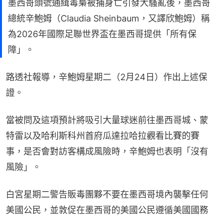
墨西哥頭號通緝毒梟被捕身亡引發大騷亂後，墨西哥
總統辛鮑姆（Claudia Sheinbaum，又譯欣鮑姆）稱
為2026年國際足聯世界盃在墨西哥提供「所有保
障」。
路透社報導，辛鮑姆星期二（2月24日）作出上述保
證。
當被問及這項預計將吸引大量球迷前往墨西哥城、蒙
特雷以及哈利斯科州首府瓜達拉哈拉觀看比賽的賽
事，是否會對訪客構成風險時，辛鮑姆也表明「沒有
風險」。
白宮星期二警告販毒團夥不要在墨西哥境內襲擊任何
美國公民，並敦促在墨西哥的美國公民遵循美國國務