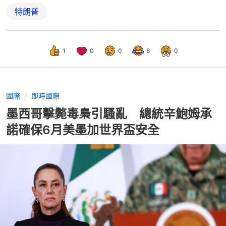
特朗普
1
0
0
8
0
國際
即時國際
墨西哥擊斃毒梟引騷亂 總統辛鮑姆承
諾確保6月美墨加世界盃安全