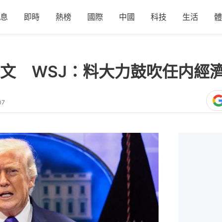
息
即時
熱榜
國際
中國
科技
生活
體
文 WSJ：料大力鼓吹任内經
07