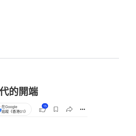
時代的開端
15
在Google
追蹤《香港01》