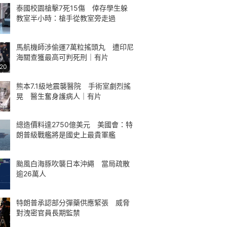
泰國校園槍擊7死15傷 倖存學生躲
教室半小時：槍手從教室旁走過
馬航機師涉偷運7萬粒搖頭丸 遭印尼
海關查獲最高可判死刑｜有片
:20
熊本7.1級地震襲醫院 手術室劇烈搖
晃 醫生奮身護病人｜有片
總造價料達2750億美元 美國會：特
朗普級戰艦將是國史上最貴軍艦
颱風白海豚吹襲日本沖繩 當局疏散
逾26萬人
特朗普承認部分彈藥供應緊張 威脅
對洩密官員長期監禁