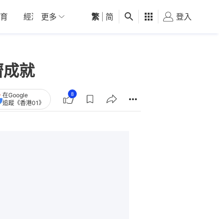
育
經濟
更多
01深圳
繁
觀點
|
简
健康
好食玩飛
登入
女
濟成就
8
在Google
追蹤《香港01》