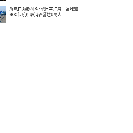
颱風白海豚料8.7襲日本沖繩 當地逾
600個航班取消影響逾9萬人