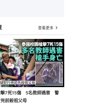
章
查看更多
擊7死15傷 5名教師遇害 警
行兇前殺祖父母