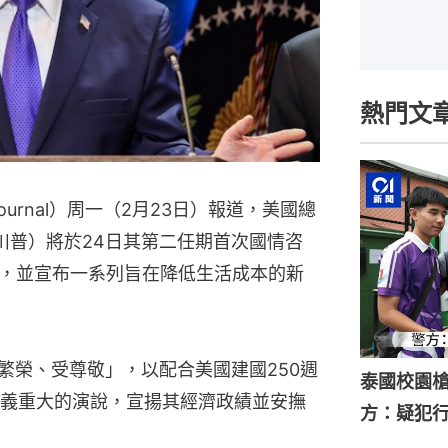
熱門文
 Journal）周一（2月23日）報道，美國總
，又譯川普）將於24日其第二任期首次國情咨
，並宣布一系列旨在降低生活成本的新
繁榮、受尊敬」，以配合美國建國250週
泰國校園槍
義重大的演說，宣揚其經濟政績並安撫
方：疑犯