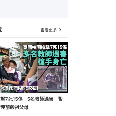
章
查看更多
擊7死15傷 5名教師遇害 警
行兇前殺祖父母