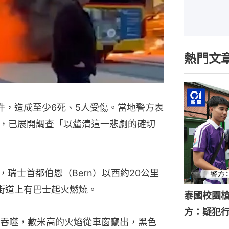
熱門文
件，造成至少6死、5人受傷。當地警方表
，已展開調查「以釐清這一悲劇的確切
，瑞士首都伯恩（Bern）以西約20公里
要街道上有巴士起火燃燒。
泰國校園槍
方：疑犯
吞噬，數米高的火焰從車窗竄出，黑色