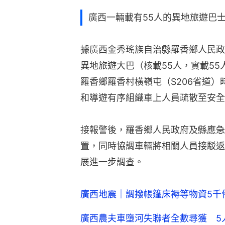
接報警後，羅香鄉人民政府及縣應急
置，同時協調車輛將相關人員接駁返
展進一步調查。
廣西地震｜調撥帳篷床褥等物資5千
廣西農夫車墮河失聯者全數尋獲 5
廣西5.2級地震｜蛋糕店廣告稱｢地震
廣西地震｜房屋倒塌前生死5分鐘 
廣西農夫車墮河位置已確定 事故增