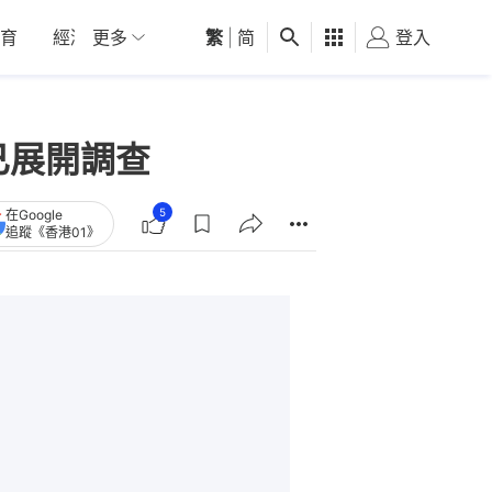
育
經濟
更多
01深圳
繁
觀點
|
简
健康
好食玩飛
登入
女
已展開調查
5
在Google
追蹤《香港01》