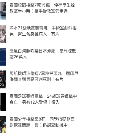
泰國校園槍擊7死15傷 倖存學生躲
教室半小時：槍手從教室旁走過
熊本7.1級地震襲醫院 手術室劇烈搖
晃 醫生奮身護病人｜有片
颱風白海豚吹襲日本沖繩 當局疏散
逾26萬人
馬航機師涉偷運7萬粒搖頭丸 遭印尼
海關查獲最高可判死刑｜有片
:20
泰國足球賽遇雷擊 24歲球員遭擊中
身亡 另有12人受傷｜慎入
泰國少年槍擊案8死 同學指疑兇面
對欺凌問題 警：仍調查動機中