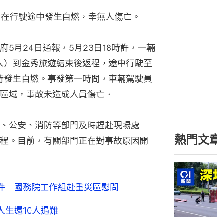
、公安、消防等部門及時趕赴現場處
熱門文
程。目前，有關部門正在對事故原因開
件 國務院工作組赴重災區慰問
人生還10人遇難
比520先來｣遭狠批 商家道歉
三兄弟斧頭劈鐵門救全家11人
深圳濱海
至6死4人仍失蹤
小時 填