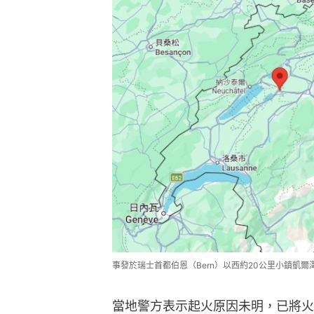
事發於瑞士首都伯恩（Bern）以西約20公里小鎮凱爾澤斯（K
當地警方表示起火原因未明，已將火