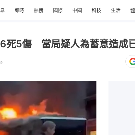
息
即時
熱榜
國際
中國
科技
生活
體
6死5傷 當局疑人為蓄意造成
59