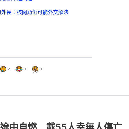
途中自燃 載55人幸無人傷亡
45