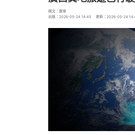
廣西一輛載有55人的異地旅遊巴
據廣西金秀瑤族自治縣羅香鄉人民政府
異地旅遊大巴（核載55人，實載5
羅香鄉羅香村橫嶺屯（S206省道
和導遊有序組織車上人員疏散至安全