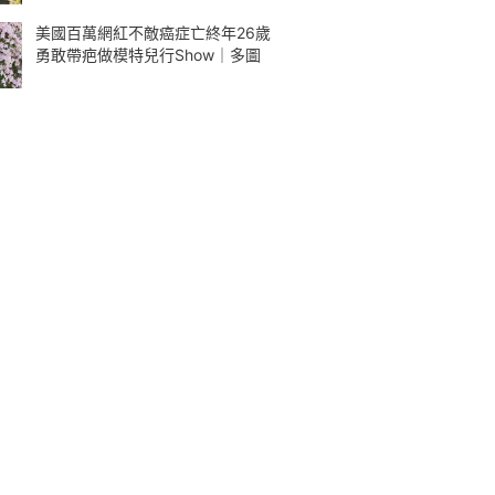
美國百萬網紅不敵癌症亡終年26歲
勇敢帶疤做模特兒行Show｜多圖