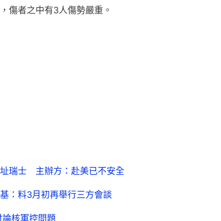
，傷者之中有3人傷勢嚴重。
址瑞士 主辦方：赴美已不安全
基：料3月初再舉行三方會談
討論核軍控問題
朗外長：核問題仍可能外交解決
2
0
0