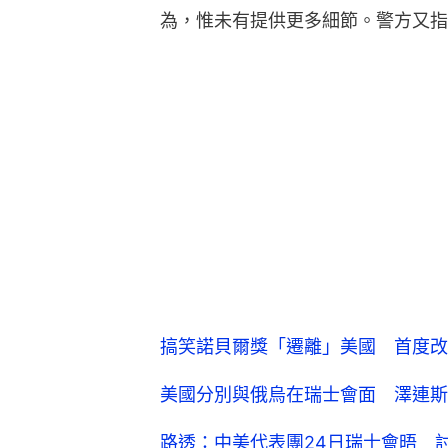
為，惟未有提供更多細節。警方又指
搞笑諾貝爾獎「遷離」美國 首度改
美國分別與俄烏在瑞士會面 澤連斯
路透：中美代表團24日瑞士會晤 
阿曼：美伊26日再次瑞士談判 伊
瑞士
火警
奪命火警
3
0