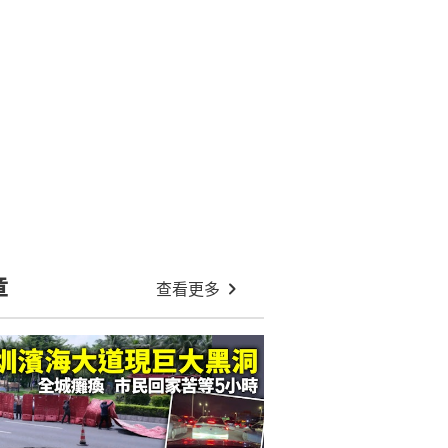
章
查看更多
01:30
大道巨坑致全城癱瘓 市民苦等5
海風險再受關注
白海豚中心風力達15級料今晚移入東
海 9日登陸浙江福建沿海一帶