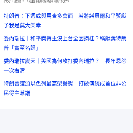
拆分、撤銷。（截圖自挪威諾貝爾研究所）
特朗普：下週或與馬查多會面 若將諾貝爾和平獎獻
予我是莫大榮幸
委內瑞拉｜和平獎得主沒上台全因摘桂？稱獻獎特朗
普「實至名歸」
委內瑞拉變天｜美國為何攻打委內瑞拉？ 長年恩怨
一次看清
特朗普獲頒以色列最高榮譽獎 打破傳統成首位非公
民得主惹議