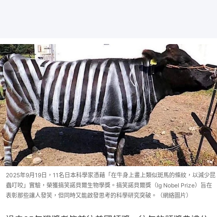
2025年9月19日，11名日本科學家憑藉「在牛身上畫上類似斑馬的條紋，以減少昆
蟲叮咬」實驗，榮獲搞笑諾貝爾生物學獎。搞笑諾貝爾獎（Ig Nobel Prize）旨在
表彰那些讓人發笑，但同時又能啟發思考的科學研究突破。（網絡圖片）