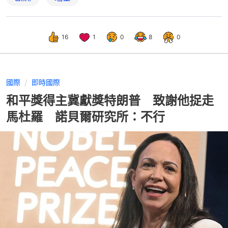
16
1
0
8
0
國際
即時國際
和平獎得主冀獻獎特朗普 致謝他捉走
馬杜羅 諾貝爾研究所：不行