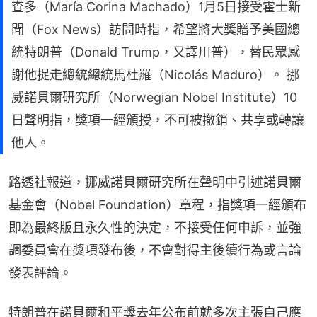
查多（María Corina Machado）1月5日接受霍士新
聞（Fox News）訪問時指，希望將大獎贈予美國總
統特朗普（Donald Trump，又譯川普），替民眾感
謝他捉走總統總統馬杜羅（Nicolás Maduro）。 挪
威諾貝爾研究所（Norwegian Nobel Institute）10
日聲明指，獎項一經頒授，不可被撤銷、共享或轉讓
他人。
路透社報道，挪威諾貝爾研究所在聲明中引述諾貝爾
基金會（Nobel Foundation）章程，指獎項一經頒布
即為最終版且永久性的決定，不接受任何申訴，並強
調委員會在獎項發布後，不會對得主後續行為或言論
發表評論。
特朗普在諾貝爾和平獎去年公布前就多次主張自己應