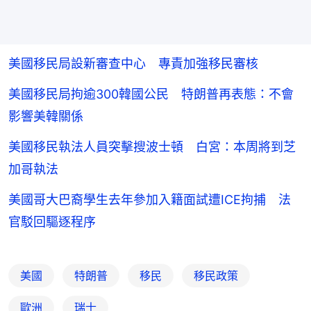
美國移民局設新審查中心 專責加強移民審核
美國移民局拘逾300韓國公民 特朗普再表態：不會
影響美韓關係
美國移民執法人員突擊搜波士頓 白宮：本周將到芝
加哥執法
美國哥大巴裔學生去年參加入籍面試遭ICE拘捕 法
官駁回驅逐程序
美國
特朗普
移民
移民政策
歐洲
瑞士