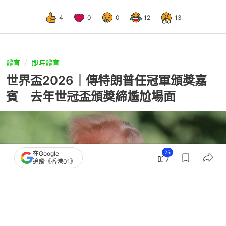
4
0
0
12
13
體育
即時體育
世界盃2026｜傳特朗普任冠軍頒獎嘉
賓 去年世冠盃頒獎締尷尬場面
25
在Google
追蹤《香港01》