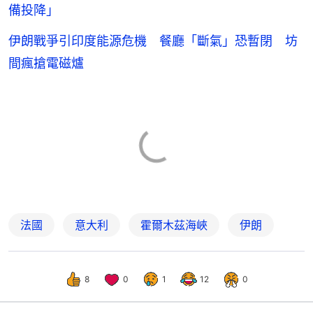
備投降」
伊朗戰爭引印度能源危機 餐廳「斷氣」恐暫閉 坊
間瘋搶電磁爐
法國
意大利
霍爾木茲海峽
伊朗
8
0
1
12
0