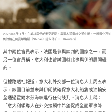
2026年3月11日，在美以與伊朗衝突期間，霍爾木茲海峽交通中斷，一艘液化石油
氣油輪在阿曼希納斯（Shinas）拋錨停泊。 （Reuters）
其中兩位官員表示，法國是參與談判的國家之一，而
另一位官員稱，意大利也曾試圖就此事與伊朗展開磋
商。
但據路透社報道，意大利外交部一位消息人士周五表
示，該國目前並未與伊朗就確保意大利船隻或油輪安
全通過霍爾木茲海峽進行任何談判。消息人士稱：
「意大利領導人在外交接觸中希望促成全面軍事降