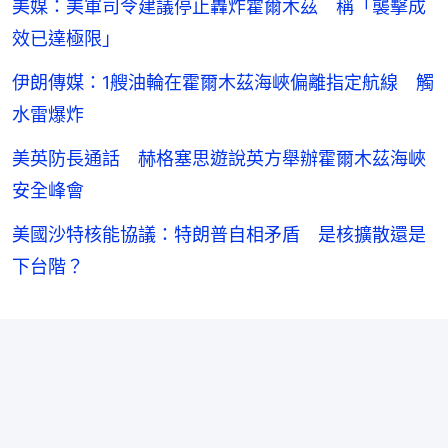
美媒：美軍司令建議停止轟炸霍爾木茲 稱「襲擊成
效已達極限」
伊朗傳媒：1艘油輪在霍爾木茲海峽偏離指定航線 觸
水雷爆炸
美英防長通話 赫格塞思遊說英方舉辦霍爾木茲海峽
安全峰會
美國沙特核能協議：特朗普自相矛盾 是核擴散還是
下台階？