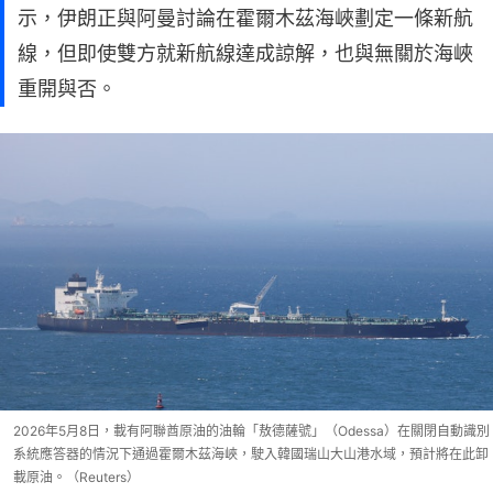
示，伊朗正與阿曼討論在霍爾木茲海峽劃定一條新航
線，但即使雙方就新航線達成諒解，也與無關於海峽
重開與否。
2026年5月8日，載有阿聯酋原油的油輪「敖德薩號」（Odessa）在關閉自動識別
系統應答器的情況下通過霍爾木茲海峽，駛入韓國瑞山大山港水域，預計將在此卸
載原油。（Reuters）