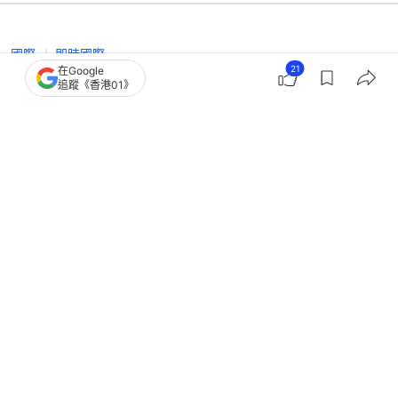
國際
即時國際
21
在Google
美伊瑞士會談 英媒：霍爾木茲海峽附
追蹤《香港01》
近有超過400艘大型船隻聚集
撰文：
聯合早報
出版：
2026-06-23 08:54
更新：
2026-06-23 08:55