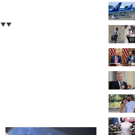
▼▼▼
01