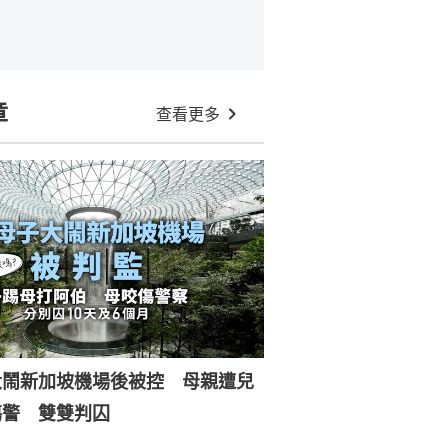
章
查看更多
大鬧新加坡機場後被控 母親遭兒
傷警 雙雙判囚