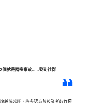
個就是兩宗事故......發到社群
論越燒越旺，許多認為曾被業者敲竹槓