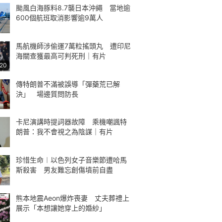
颱風白海豚料8.7襲日本沖繩 當地逾
600個航班取消影響逾9萬人
馬航機師涉偷運7萬粒搖頭丸 遭印尼
海關查獲最高可判死刑｜有片
:20
傳特朗普不滿被誤導「彈藥荒已解
決」 場邊質問防長
卡尼演講時提詞器故障 乘機嘲諷特
朗普：我不會視之為陰謀｜有片
珍惜生命︱以色列女子音樂節遭哈馬
斯殺害 男友難忘創傷墳前自盡
熊本地震Aeon爆炸喪妻 丈夫葬禮上
展示「本想讓她穿上的婚紗」