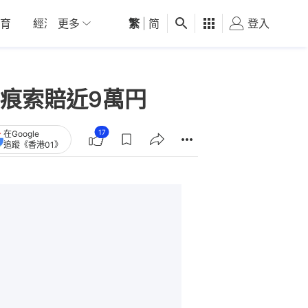
育
經濟
更多
01深圳
繁
觀點
|
简
健康
好食玩飛
登入
女
痕索賠近9萬円
17
在Google
追蹤《香港01》