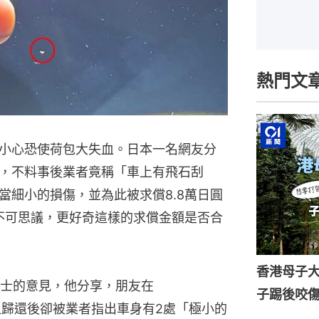
熱門文
小心恐使荷包大失血。日本一名網友分
，不料事後業者竟稱「車上有飛石刮
當細小的損傷，並為此被求償8.8萬日圓
當不可思議，更好奇這樣的求償金額是否合
香港母子
人士的意見，他分享，朋友在
子踢後咬
，但歸還後卻被業者指出車身有2處「極小的