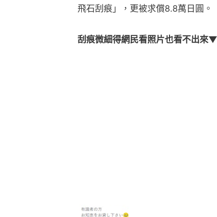
飛石刮痕」，更被求償8.8萬日圓。
刮痕微細得網民看照片也看不出來