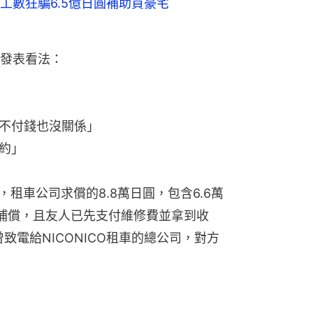
工數狂騙6.5億日圓補助買豪宅
發表看法：
不付錢也沒關係」
約」
明，租車公司求償的8.8萬日圓，包含6.6萬
補償，且友人已先支付維修費並拿到收
致電給NICONICO租車的總公司，對方