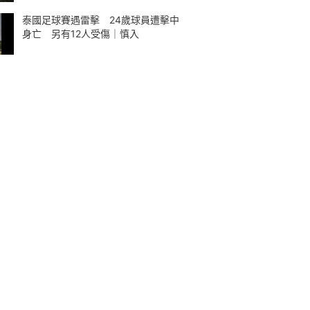
泰國足球賽遇雷擊 24歲球員遭擊中
身亡 另有12人受傷｜慎入