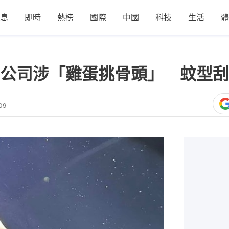
息
即時
熱榜
國際
中國
科技
生活
體
公司涉「雞蛋挑骨頭」 蚊型刮
09