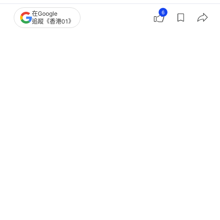
6
在Google
追蹤《香港01》
日本
日本
京都
謀殺
8
0
1
2
1
國際
即時國際
日本11歲男童命案再曝棄屍細節 繼父3
周內至少四度轉移屍體