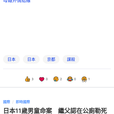
母婚外情結緣
日本
日本
京都
謀殺
3
0
2
0
1
國際
即時國際
日本11歲男童命案 繼父認在公廁勒死