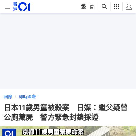
繁
|
简
國際
即時國際
日本11歲男童被殺案 日媒：繼父疑曾
公廁藏屍 警方緊急封鎖採證