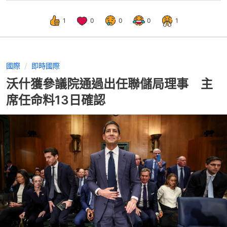
1
0
0
0
1
國際
即時國際
沃什獲參議院通過出任聯儲局理事 主
席任命料13日確認