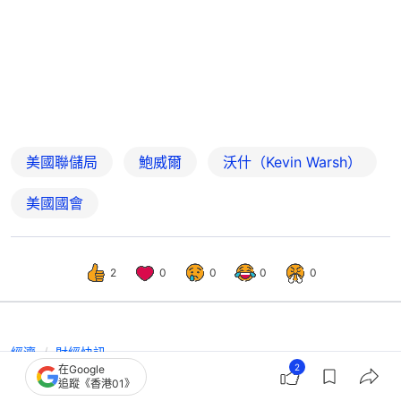
美國聯儲局
鮑威爾
沃什（Kevin Warsh）
美國國會
2
0
0
0
0
經濟
財經快訊
2
在Google
聯儲局新主席提名人沃什通過參議院關
追蹤《香港01》