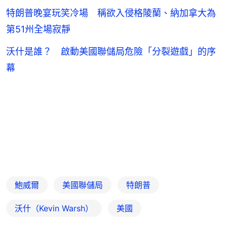
特朗普晚宴玩笑冷場 稱欲入侵格陵蘭、納加拿大為
第51州全場寂靜
沃什是誰？ 啟動美國聯儲局危險「分裂遊戲」的序
幕
鮑威爾
美國聯儲局
特朗普
沃什（Kevin Warsh）
美國