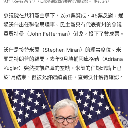
沃什（Kevin Warsh），出席參議院銀行委員會的聽證會。（Reuters）
參議院在共和黨主導下，以51票贊成、45票反對，通
過沃什出任聯儲局理事。民主黨只有代表賓州的參議
員費特曼（John Fetterman）倒戈，投下了贊成票。
沃什是接替米蘭（Stephen Miran）的理事席位。米
蘭是特朗普的顧問，去年9月填補因庫格勒（Adriana 
Kugler）突然提前辭職的空缺。米蘭的任期理論上已
於1月結束，但被允許繼續留任，直到沃什獲得確認。