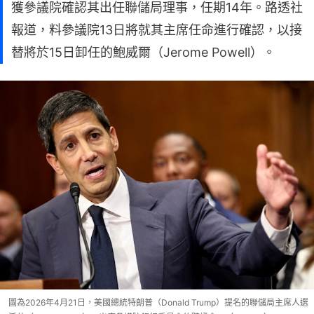
獲參議院確認其出任聯儲局理事，任期14年。路透社
報道，料參議院13日將就其主席任命進行確認，以接
替將於15日卸任的鮑威爾（Jerome Powell）。
圖為2026年4月21日，美國總統特朗普（Donald Trump）提名的聯儲局主席人選