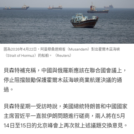
圖為2026年4月22日，阿曼穆桑達姆省（Musandam）對出霍爾木茲海峽
（Strait of Hormuz）的船舶。 （Reuters）
貝森特補充稱，中國與俄羅斯應該在聯合國會議上，
停止阻擋鼓勵保護霍爾木茲海峽商業航運決議的通
過。
貝森特星期一受訪時說，美國總統特朗普和中國國家
主席習近平一直就伊朗問題進行磋商，兩人將在5月
14日至15日的北京峰會上再次就上述議題交換意見。