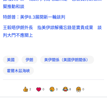
蘭推動和談
特朗普：美伊8.3展開新一輪談判
王毅晤伊朗外長 指美伊諒解備忘錄是寶貴成果 談
判大門不應關上
美國
伊朗
美伊關係（美國伊朗關係）
霍爾木茲海峽
2
0
0
8
0