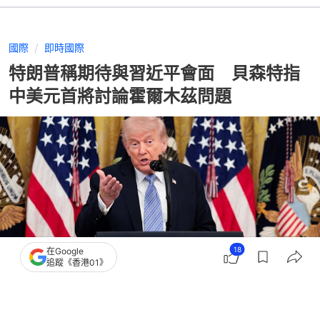
國際
即時國際
特朗普稱期待與習近平會面 貝森特指
中美元首將討論霍爾木茲問題
18
在Google
追蹤《香港01》
撰文：
蕭通
出版：
2026-05-05 05:34
更新：
2026-05-05 05:34