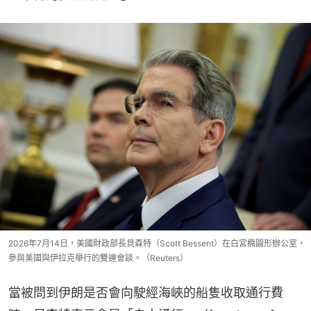
2026年7月14日，美國財政部長貝森特（Scott Bessent）在白宮橢圓形辦公室，
參與美國與伊拉克舉行的雙邊會談。（Reuters）
當被問到伊朗是否會向駛經海峽的船隻收取通行費