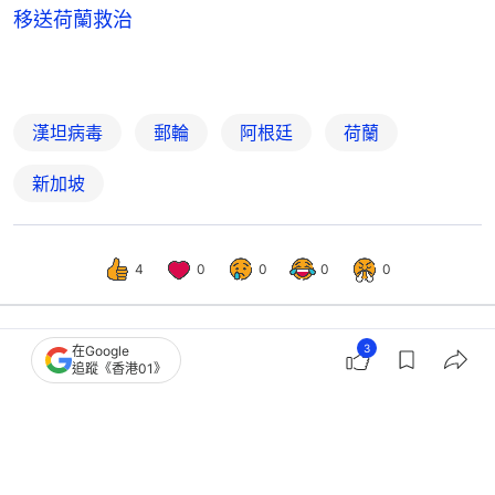
移送荷蘭救治
漢坦病毒
郵輪
阿根廷
荷蘭
新加坡
4
0
0
0
0
3
在Google
國際
即時國際
追蹤《香港01》
大西洋一艘郵輪疑爆發漢坦病毒 3人死
亡 另3人染疫