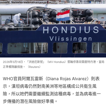
2026年5月18日，「洪迪厄斯號」（MV Hondius）郵輪停靠荷蘭鹿特丹港，當局
正準備隔離措施。 （Reuters）
WHO官員阿爾瓦雷斯（Diana Rojas Alvarez）則表
示，漢坦病毒仍然對南美洲等地區構成公共衞生風
險，所以她們需要繼續監測這種病毒，並為病毒進一
步傳播的潛在風險做好準備。