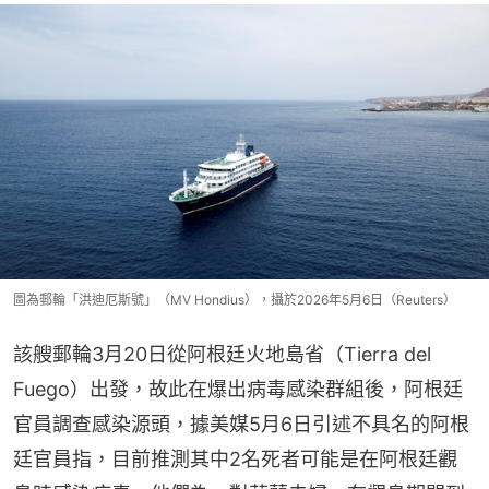
圖為郵輪「洪迪厄斯號」（MV Hondius），攝於2026年5月6日（Reuters）
該艘郵輪3月20日從阿根廷火地島省（Tierra del 
Fuego）出發，故此在爆出病毒感染群組後，阿根廷
官員調查感染源頭，據美媒5月6日引述不具名的阿根
廷官員指，目前推測其中2名死者可能是在阿根廷觀