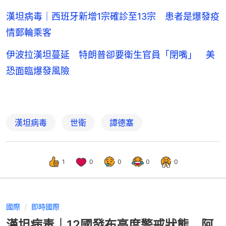
漢坦病毒｜西班牙新增1宗確診至13宗 患者是爆發疫
情郵輪乘客
伊波拉漢坦蔓延 特朗普卻要衛生官員「閉嘴」 美
恐面臨爆發風險
漢坦病毒
世衛
譚德塞
1
0
0
0
0
國際
即時國際
漢坦病毒｜12國發布高度警戒狀態 阿