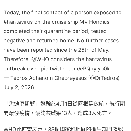
Today, the final contact of a person exposed to
#hantavirus
on the cruise ship MV Hondius
completed their quarantine period, tested
negative and returned home. No further cases
have been reported since the 25th of May.
Therefore,
@WHO
considers the hantavirus
outbreak over.
pic.twitter.com/ePQnylyo0k
— Tedros Adhanom Ghebreyesus (@DrTedros)
July 2, 2026
「洪迪厄斯號」遊輪於4月1日從阿根廷啟航，航行期
間爆發疫情，最終共感染13人，造成3人死亡。
WHO此前曾表示，33個國家和地區的衞生部門確認